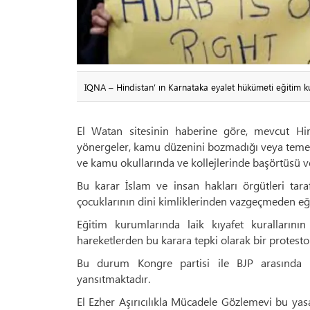
IQNA – Hindistan’ ın Karnataka eyalet hükümeti eğitim k
El Watan sitesinin haberine göre, mevcut Hi
yönergeler, kamu düzenini bozmadığı veya temel ü
ve kamu okullarında ve kollejlerinde başörtüsü ve 
Bu karar İslam ve insan hakları örgütleri tar
çocuklarının dini kimliklerinden vazgeçmeden eği
Eğitim kurumlarında laik kıyafet kuralların
hareketlerden bu karara tepki olarak bir protesto
Bu durum Kongre partisi ile BJP arasında ki
yansıtmaktadır.
El Ezher Aşırıcılıkla Mücadele Gözlemevi bu ya