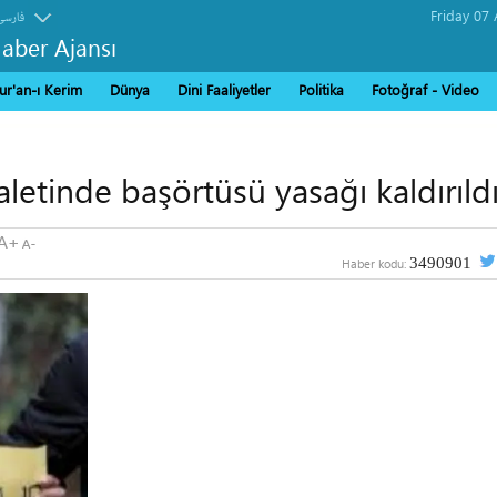
فارسی
Haber Ajansı
ur'an-ı Kerim
Dünya
Dini Faaliyetler
Politika
Fotoğraf - Video
letinde başörtüsü yasağı kaldırıld
3490901
Haber kodu: