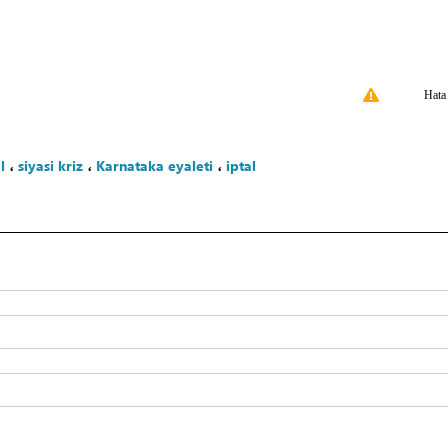
Hata
l
،
siyasi kriz
،
Karnataka eyaleti
،
iptal