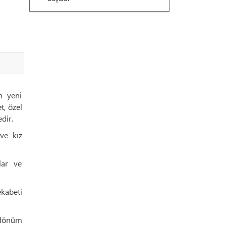
n yeni
t, özel
dir.
ve kız
lar ve
kabeti
r dönüm