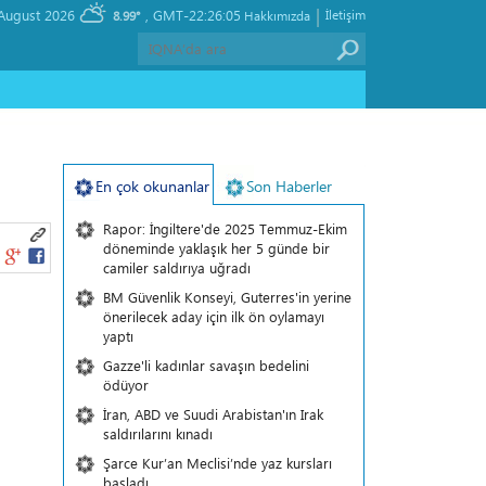
|
, Friday 07 August 2026
GMT-22:26:05
İletişim
8.99°
Hakkımızda
ı
En çok okunanlar
Son Haberler
Rapor: İngiltere'de 2025 Temmuz-Ekim
döneminde yaklaşık her 5 günde bir
camiler saldırıya uğradı
BM Güvenlik Konseyi, Guterres'in yerine
önerilecek aday için ilk ön oylamayı
yaptı
Gazze'li kadınlar savaşın bedelini
ödüyor
İran, ABD ve Suudi Arabistan'ın Irak
saldırılarını kınadı
Şarce Kur’an Meclisi’nde yaz kursları
başladı