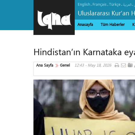
English
Français
Türkçe
.
.
.
.
العربیة
Uluslararası Kur’an 
Anasayfa
Tüm Haberler
K
Hindistan’ın Karnataka eya
Ana Sayfa
Genel
12:43 - May 18, 2026