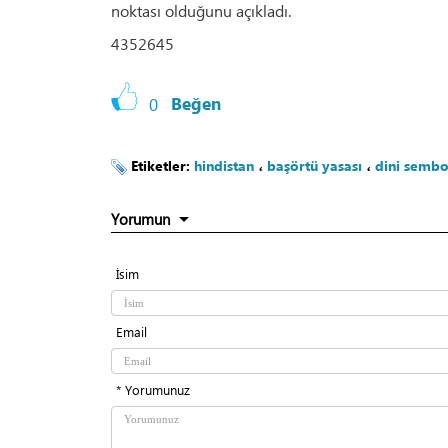
noktası olduğunu açıkladı.
4352645
0
Beğen
Etiketler:
hindistan
،
başörtü yasası
،
dini sembo
Yorumun
İsim
Email
* Yorumunuz