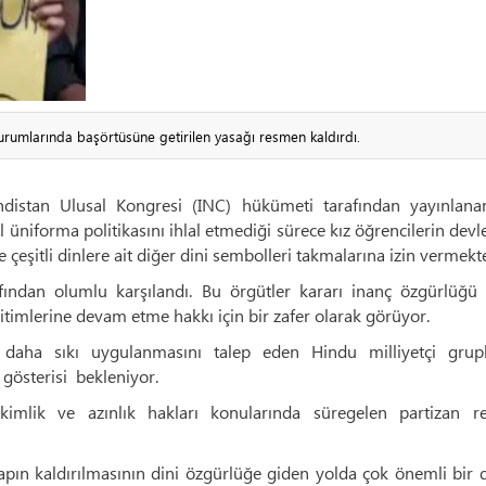
urumlarında başörtüsüne getirilen yasağı resmen kaldırdı.
ndistan Ulusal Kongresi (INC) hükümeti tarafından yayınlana
niforma politikasını ihlal etmediği sürece kız öğrencilerin devle
çeşitli dinlere ait diğer dini sembolleri takmalarına izin vermekte
afından olumlu karşılandı. Bu örgütler kararı inanç özgürlüğü 
timlerine devam etme hakkı için bir zafer olarak görüyor.
ın daha sıkı uygulanmasını talep eden Hindu milliyetçi grup
 gösterisi bekleniyor.
mlik ve azınlık hakları konularında süregelen partizan re
sapın kaldırılmasının dini özgürlüğe giden yolda çok önemli bi