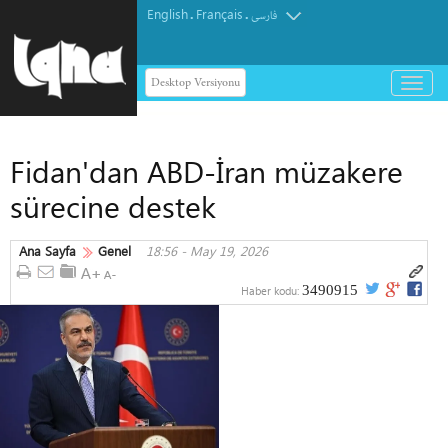
English
Français
.
.
فارسی
Desktop Versiyonu
باز
و
بسته
کردن
Fidan'dan ABD-İran müzakere
منو
sürecine destek
Ana Sayfa
Genel
18:56 - May 19, 2026
3490915
Haber kodu: