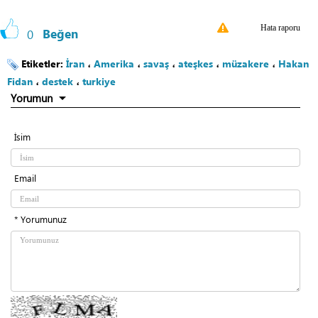
Hata raporu
0
Beğen
Etiketler:
İran
،
Amerika
،
savaş
،
ateşkes
،
müzakere
،
Hakan
Fidan
،
destek
،
turkiye
Yorumun
İsim
Email
* Yorumunuz