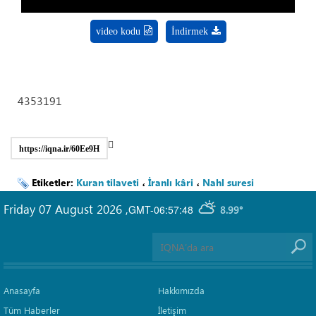
video kodu
İndirmek
4353191
https://iqna.ir/60Ee9H
Etiketler:
Kuran tilaveti
،
İranlı kâri
،
Nahl suresi
Friday 07 August 2026
,
GMT-06:57:48
8.99°
Anasayfa
Hakkımızda
Tüm Haberler
İletişim