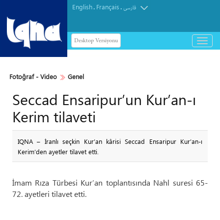
English
Français
.
.
فارسی
Desktop Versiyonu
باز
و
بسته
کردن
Fotoğraf - Video
Genel
منو
Seccad Ensaripur’un Kur’an-ı
Kerim tilaveti
IQNA – İranlı seçkin Kur’an kârisi Seccad Ensaripur Kur’an-ı
Kerim’den ayetler tilavet etti.
İmam Rıza Türbesi Kur’an toplantısında Nahl suresi 65-
72. ayetleri tilavet etti.