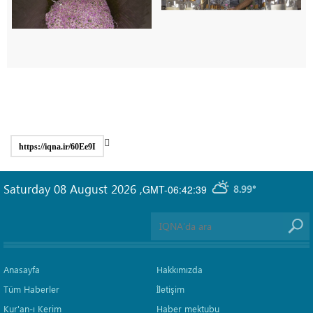
https://iqna.ir/60Ee9I
Saturday 08 August 2026
,
GMT-06:42:39
8.99°
Anasayfa
Hakkımızda
Tüm Haberler
İletişim
Kur'an-ı Kerim
Haber mektubu