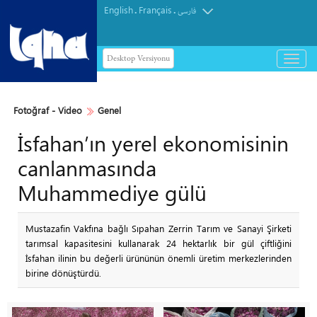
English
Français
.
.
فارسی
Desktop Versiyonu
باز
و
بسته
کردن
Fotoğraf - Video
Genel
منو
İsfahan’ın yerel ekonomisinin
canlanmasında
Muhammediye gülü
Mustazafin Vakfına bağlı Sıpahan Zerrin Tarım ve Sanayi Şirketi
tarımsal kapasitesini kullanarak 24 hektarlık bir gül çiftliğini
İsfahan ilinin bu değerli ürününün önemli üretim merkezlerinden
birine dönüştürdü.