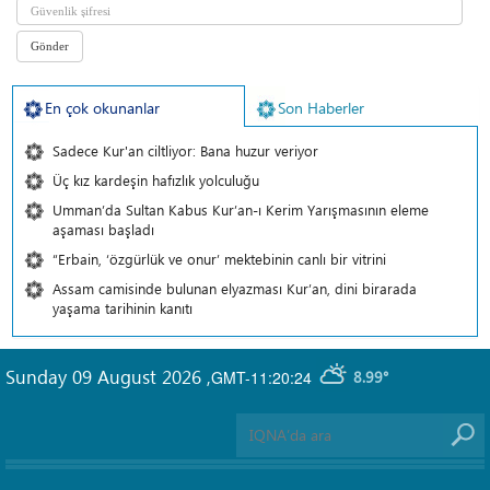
En çok okunanlar
Son Haberler
Sadece Kur'an ciltliyor: Bana huzur veriyor
Üç kız kardeşin hafızlık yolculuğu
Umman’da Sultan Kabus Kur’an-ı Kerim Yarışmasının eleme
aşaması başladı
“Erbain, ‘özgürlük ve onur’ mektebinin canlı bir vitrini
Assam camisinde bulunan elyazması Kur’an, dini birarada
yaşama tarihinin kanıtı
Sunday 09 August 2026
,
GMT-11:20:24
8.99°