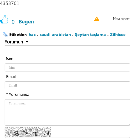
4353701
Hata raporu
0
Beğen
Etiketler:
hac
،
suudi arabistan
،
Şeytan taşlama
،
Zilhicce
Yorumun
İsim
Email
* Yorumunuz