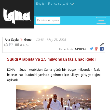
English
Français
.
.
فارسی
Desktop Versiyonu
باز
و
بسته
کردن
Ana Sayfa
Genel
10:43 - May 23, 2026
منو
3490941
Haber kodu:
Suudi Arabistan’a 1,5 milyondan fazla hacı geldi
IQNA – Suudi Arabistan Cuma günü bir buçuk milyondan fazla
hacının hac ibadetini yerinde getirmek için ülkeye giriş yaptığını
açıkladı.