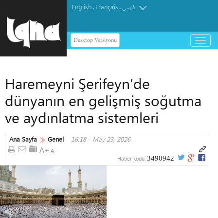
English
Français
.
.
فارسی
Desktop Versiyonu
باز
و
بسته
کردن
Haremeyni Şerifeyn’de
منو
dünyanın en gelişmiş soğutma
ve aydınlatma sistemleri
Ana Sayfa
Genel
16:18 - May 23, 2026
3490942
Haber kodu: