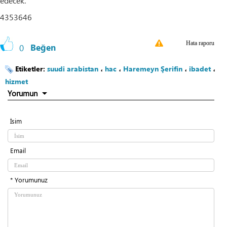
edecek.
4353646
Hata raporu
0
Beğen
Etiketler:
suudi arabistan
،
hac
،
Haremeyn Şerifin
،
ibadet
،
hizmet
Yorumun
İsim
Email
* Yorumunuz