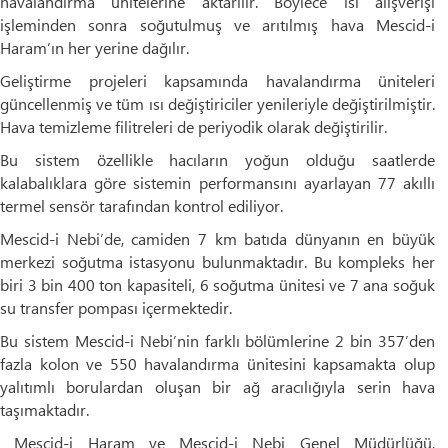
havalandırma ünitelerine aktarılır. Böylece ısı alışverişi
işleminden sonra soğutulmuş ve arıtılmış hava Mescid-i
Haram’ın her yerine dağılır.
Geliştirme projeleri kapsamında havalandırma üniteleri
güncellenmiş ve tüm ısı değiştiriciler yenileriyle değiştirilmiştir.
Hava temizleme filitreleri de periyodik olarak değiştirilir.
Bu sistem özellikle hacıların yoğun olduğu saatlerde
kalabalıklara göre sistemin performansını ayarlayan 77 akıllı
termel sensör tarafından kontrol ediliyor.
Mescid-i Nebi’de, camiden 7 km batıda dünyanın en büyük
merkezi soğutma istasyonu bulunmaktadır. Bu kompleks her
biri 3 bin 400 ton kapasiteli, 6 soğutma ünitesi ve 7 ana soğuk
su transfer pompası içermektedir.
Bu sistem Mescid-i Nebi’nin farklı bölümlerine 2 bin 357’den
fazla kolon ve 550 havalandırma ünitesini kapsamakta olup
yalıtımlı borulardan oluşan bir ağ aracılığıyla serin hava
taşımaktadır.
Mescid-i Haram ve Mescid-i Nebi Genel Müdürlüğü,