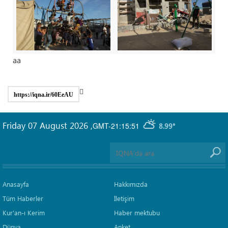
aa
https://iqna.ir/60EeAU
Friday 07 August 2026
,
GMT-21:15:51
8.99°
Anasayfa
Hakkımızda
Tüm Haberler
İletişim
Kur'an-ı Kerim
Haber mektubu
Dünya
Anket