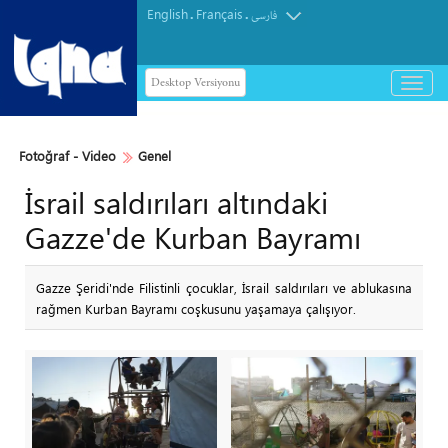
English
Français
.
.
فارسی
Desktop Versiyonu
باز
و
بسته
کردن
Fotoğraf - Video
Genel
منو
İsrail saldırıları altındaki
Gazze'de Kurban Bayramı
Gazze Şeridi'nde Filistinli çocuklar, İsrail saldırıları ve ablukasına
rağmen Kurban Bayramı coşkusunu yaşamaya çalışıyor.