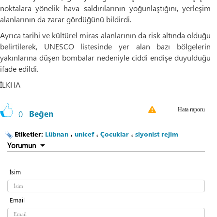
noktalara yönelik hava saldırılarının yoğunlaştığını, yerleşim
alanlarının da zarar gördüğünü bildirdi.
Ayrıca tarihi ve kültürel miras alanlarının da risk altında olduğu
belirtilerek, UNESCO listesinde yer alan bazı bölgelerin
yakınlarına düşen bombalar nedeniyle ciddi endişe duyulduğu
ifade edildi.
İLKHA
Hata raporu
0
Beğen
Etiketler:
Lübnan
،
unicef
،
Çocuklar
،
siyonist rejim
Yorumun
İsim
Email