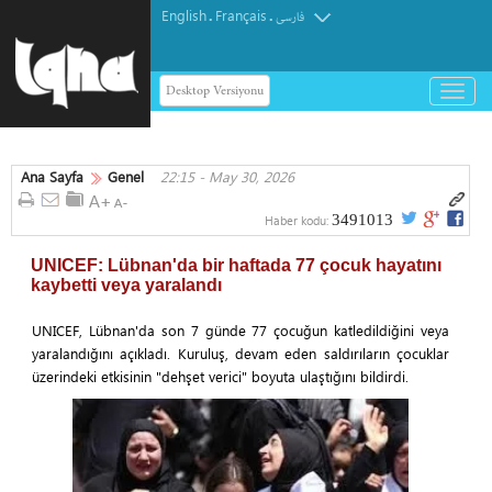
English
Français
.
.
فارسی
Desktop Versiyonu
باز
و
بسته
کردن
Ana Sayfa
Genel
22:15 - May 30, 2026
منو
3491013
Haber kodu:
UNICEF: Lübnan'da bir haftada 77 çocuk hayatını
kaybetti veya yaralandı
UNICEF, Lübnan'da son 7 günde 77 çocuğun katledildiğini veya
yaralandığını açıkladı. Kuruluş, devam eden saldırıların çocuklar
üzerindeki etkisinin "dehşet verici" boyuta ulaştığını bildirdi.