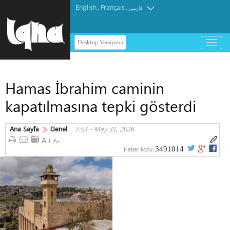
English
Français
.
.
فارسی
Desktop Versiyonu
باز
و
بسته
کردن
Hamas İbrahim caminin
منو
kapatılmasına tepki gösterdi
Ana Sayfa
Genel
7:53 - May 31, 2026
3491014
Haber kodu: