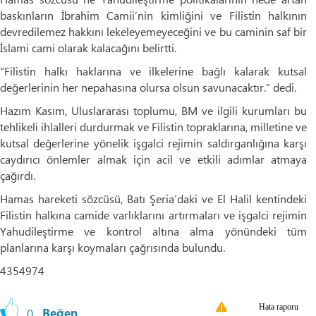
baskınların İbrahim Camii’nin kimliğini ve Filistin halkının
devredilemez hakkını lekeleyemeyeceğini ve bu caminin saf bir
İslami cami olarak kalacağını belirtti.
“Filistin halkı haklarına ve ilkelerine bağlı kalarak kutsal
değerlerinin her nepahasına olursa olsun savunacaktır.” dedi.
Hazım Kasım, Uluslararası toplumu, BM ve ilgili kurumları bu
tehlikeli ihlalleri durdurmak ve Filistin topraklarına, milletine ve
kutsal değerlerine yönelik işgalci rejimin saldırganlığına karşı
caydırıcı önlemler almak için acil ve etkili adımlar atmaya
çağırdı.
Hamas hareketi sözcüsü, Batı Şeria’daki ve El Halil kentindeki
Filistin halkına camide varlıklarını artırmaları ve işgalci rejimin
Yahudileştirme ve kontrol altına alma yönündeki tüm
planlarına karşı koymaları çağrısında bulundu.
4354974
Hata raporu
0
Beğen