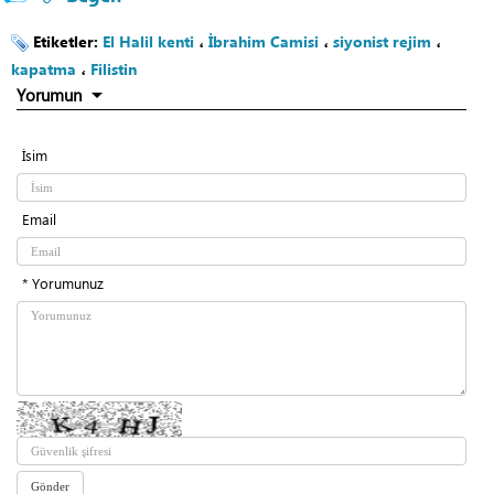
Etiketler:
El Halil kenti
،
İbrahim Camisi
،
siyonist rejim
،
kapatma
،
Filistin
Yorumun
İsim
Email
* Yorumunuz