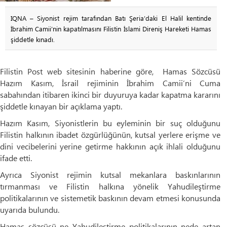
IQNA – Siyonist rejim tarafından Batı Şeria’daki El Halil kentinde
İbrahim Camii’nin kapatılmasını Filistin İslami Direniş Hareketi Hamas
şiddetle kınadı.
Filistin Post web sitesinin haberine göre, Hamas Sözcüsü
Hazım Kasım, İsrail rejiminin İbrahim Camii’ni Cuma
sabahından itibaren ikinci bir duyuruya kadar kapatma kararını
şiddetle kınayan bir açıklama yaptı.
Hazım Kasım, Siyonistlerin bu eyleminin bir suç olduğunu
Filistin halkının ibadet özgürlüğünün, kutsal yerlere erişme ve
dini vecibelerini yerine getirme hakkının açık ihlali olduğunu
ifade etti.
Ayrıca Siyonist rejimin kutsal mekanlara baskınlarının
tırmanması ve Filistin halkına yönelik Yahudileştirme
politikalarının ve sistemetik baskının devam etmesi konusunda
uyarıda bulundu.
Hamas sözcüsü ne Yahudileştirme politikalarının nede artan