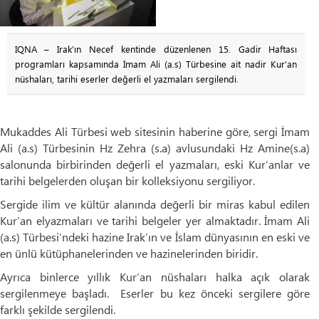
IQNA – Irak’ın Necef kentinde düzenlenen 15. Gadir Haftası
programları kapsamında İmam Ali (a.s) Türbesine ait nadir Kur’an
nüshaları, tarihi eserler değerli el yazmaları sergilendi.
Mukaddes Ali Türbesi web sitesinin haberine göre, sergi İmam
Ali (a.s) Türbesinin Hz Zehra (s.a) avlusundaki Hz Amine(s.a)
salonunda birbirinden değerli el yazmaları, eski Kur’anlar ve
tarihi belgelerden oluşan bir kolleksiyonu sergiliyor.
Sergide ilim ve kültür alanında değerli bir miras kabul edilen
Kur’an elyazmaları ve tarihi belgeler yer almaktadır. İmam Ali
(a.s) Türbesi’ndeki hazine Irak’ın ve İslam dünyasının en eski ve
en ünlü kütüphanelerinden ve hazinelerinden biridir.
Ayrıca binlerce yıllık Kur’an nüshaları halka açık olarak
sergilenmeye başladı. Eserler bu kez önceki sergilere göre
farklı şekilde sergilendi.