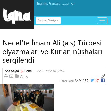
English
Français
.
.
فارسی
Desktop Versiyonu
باز
و
بسته
کردن
Necef’te İmam Ali (a.s) Türbesi
منو
elyazmaları ve Kur’an nüshaları
sergilendi
Ana Sayfa
Genel
9:26 - June 04, 2026
3491057
Haber kodu: