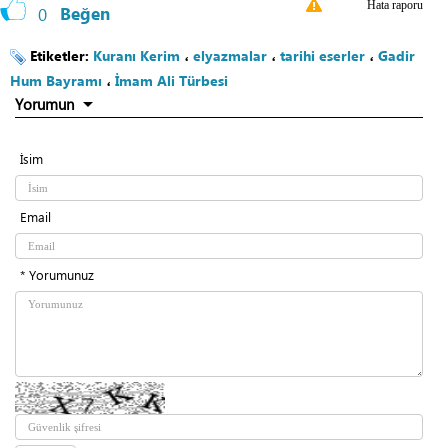
Hata raporu
0
Beğen
Etiketler:
Kuranı Kerim
،
elyazmalar
،
tarihi eserler
،
Gadir
Hum Bayramı
،
İmam Ali Türbesi
Yorumun
İsim
Email
* Yorumunuz