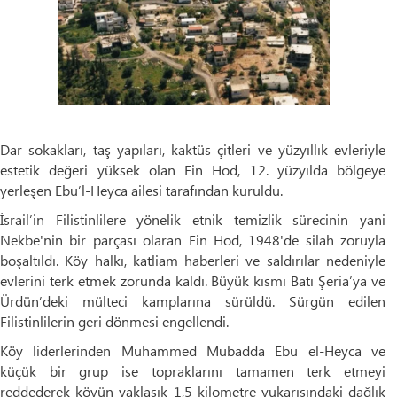
Dar sokakları, taş yapıları, kaktüs çitleri ve yüzyıllık evleriyle
estetik değeri yüksek olan Ein Hod, 12. yüzyılda bölgeye
yerleşen Ebu’l-Heyca ailesi tarafından kuruldu.
İsrail’in Filistinlilere yönelik etnik temizlik sürecinin yani
Nekbe'nin bir parçası olaran Ein Hod, 1948'de silah zoruyla
boşaltıldı. Köy halkı, katliam haberleri ve saldırılar nedeniyle
evlerini terk etmek zorunda kaldı. Büyük kısmı Batı Şeria’ya ve
Ürdün’deki mülteci kamplarına sürüldü. Sürgün edilen
Filistinlilerin geri dönmesi engellendi.
Köy liderlerinden Muhammed Mubadda Ebu el-Heyca ve
küçük bir grup ise topraklarını tamamen terk etmeyi
reddederek köyün yaklaşık 1,5 kilometre yukarısındaki dağlık