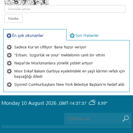
En çok okunanlar
Son Haberler
Sadece Kur'an ciltliyor: Bana huzur veriyor
“Erbain, ‘özgürlük ve onur’ mektebinin canlı bir vitrini
Nepal’de Müslümanlara yönelik şiddet artıyor
Mısır Evkaf Bakanı Garbiya eyaletindeki en yaşlı kârinin vefatı için
başsağlığı diledi
Siyonist Cumhurbaşkanı New York Belediye Başkanı’nı hedef aldı
Monday 10 August 2026
,
GMT-14:37:37
8.99°