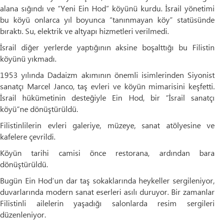
alana sığındı ve “Yeni Ein Hod” köyünü kurdu. İsrail yönetimi
bu köyü onlarca yıl boyunca “tanınmayan köy” statüsünde
bıraktı. Su, elektrik ve altyapı hizmetleri verilmedi.
İsrail diğer yerlerde yaptığının aksine boşalttığı bu Filistin
köyünü yıkmadı.
1953 yılında Dadaizm akımının önemli isimlerinden Siyonist
sanatçı Marcel Janco, taş evleri ve köyün mimarisini keşfetti.
İsrail hükümetinin desteğiyle Ein Hod, bir “İsrail sanatçı
köyü”ne dönüştürüldü.
Filistinlilerin evleri galeriye, müzeye, sanat atölyesine ve
kafelere çevrildi.
Köyün tarihi camisi önce restorana, ardından bara
dönüştürüldü.
Bugün Ein Hod’un dar taş sokaklarında heykeller sergileniyor,
duvarlarında modern sanat eserleri asılı duruyor. Bir zamanlar
Filistinli ailelerin yaşadığı salonlarda resim sergileri
düzenleniyor.