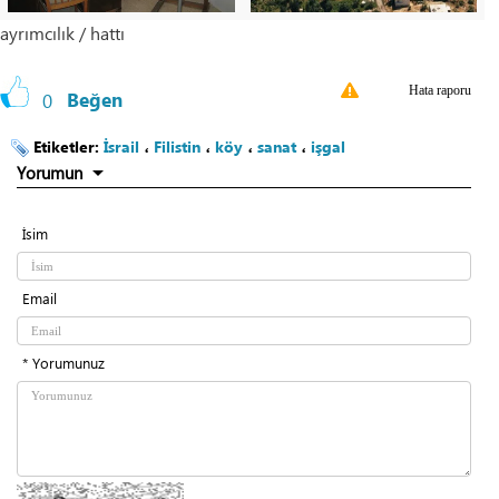
ayrımcılık / hattı
Hata raporu
0
Beğen
Etiketler:
İsrail
،
Filistin
،
köy
،
sanat
،
işgal
Yorumun
İsim
Email
* Yorumunuz