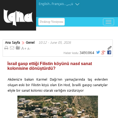
English
Français
.
.
فارسی
Desktop Versiyonu
باز
و
بسته
کردن
Ana Sayfa
Genel
10:12 - June 05, 2026
منو
3491064
Haber kodu:
İsrail gasp ettiği Filistin köyünü nasıl sanat
kolonisine dönüştürdü?
Akdeniz’e bakan Karmel Dağı’nın yamaçlarında taş evlerden
oluşan eski bir Filistin köyü olan Ein Hod, İsrailli gaspçı sanatçılar
eliyle bir sanat kolonisi olarak varlığını sürdürüyor