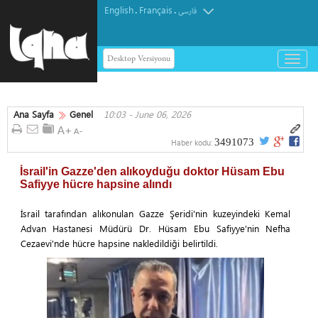
English
Français
.
.
فارسی
Desktop Versiyonu
باز
و
بسته
کردن
Ana Sayfa
Genel
10:03 - June 06, 2026
منو
3491073
Haber kodu:
İsrail'in Gazze'den alıkoyduğu doktor Hüsam Ebu
Safiyye hücre hapsine alındı
İsrail tarafından alıkonulan Gazze Şeridi'nin kuzeyindeki Kemal
Advan Hastanesi Müdürü Dr. Hüsam Ebu Safiyye'nin Nefha
Cezaevi'nde hücre hapsine nakledildiği belirtildi.