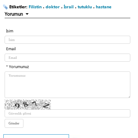
Etiketler:
Filistin
،
doktor
،
İsrail
،
tutuklu
،
hastane
Yorumun
İsim
Email
* Yorumunuz