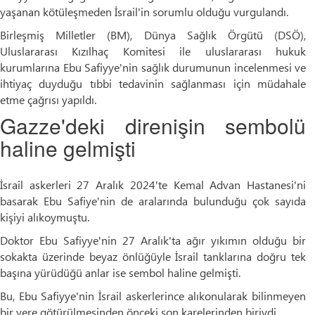
yaşanan kötüleşmeden İsrail'in sorumlu olduğu vurgulandı.
Birleşmiş Milletler (BM), Dünya Sağlık Örgütü (DSÖ),
Uluslararası Kızılhaç Komitesi ile uluslararası hukuk
kurumlarına Ebu Safiyye'nin sağlık durumunun incelenmesi ve
ihtiyaç duyduğu tıbbi tedavinin sağlanması için müdahale
etme çağrısı yapıldı.
Gazze'deki direnişin sembolü
haline gelmişti
İsrail askerleri 27 Aralık 2024'te Kemal Advan Hastanesi'ni
basarak Ebu Safiye'nin de aralarında bulunduğu çok sayıda
kişiyi alıkoymuştu.
Doktor Ebu Safiyye'nin 27 Aralık'ta ağır yıkımın olduğu bir
sokakta üzerinde beyaz önlüğüyle İsrail tanklarına doğru tek
başına yürüdüğü anlar ise sembol haline gelmişti.
Bu, Ebu Safiyye'nin İsrail askerlerince alıkonularak bilinmeyen
bir yere götürülmesinden önceki son karelerinden biriydi.