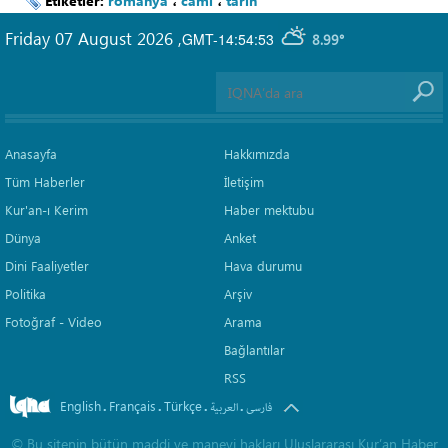
Etiketler:
romanya
،
cami
،
tarih
Friday 07 August 2026
,
GMT-14:54:53
8.99°
Anasayfa
Hakkımızda
Tüm Haberler
İletişim
Kur'an-ı Kerim
Haber mektubu
Dünya
Anket
Dini Faaliyetler
Hava durumu
Politika
Arşiv
Fotoğraf - Video
Arama
Bağlantılar
RSS
English
Français
Türkçe
.
.
.
.
فارسی
العربیة
©
Bu sitenin bütün maddi ve manevi hakları Uluslararası Kur’an Haber