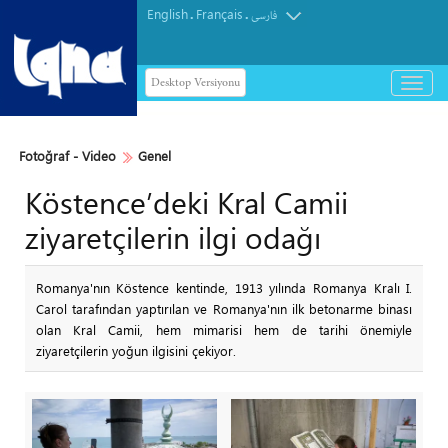
English
Français
.
.
فارسی
Desktop Versiyonu
باز
و
بسته
کردن
Fotoğraf - Video
Genel
منو
Köstence’deki Kral Camii
ziyaretçilerin ilgi odağı
Romanya'nın Köstence kentinde, 1913 yılında Romanya Kralı I.
Carol tarafından yaptırılan ve Romanya'nın ilk betonarme binası
olan Kral Camii, hem mimarisi hem de tarihi önemiyle
ziyaretçilerin yoğun ilgisini çekiyor.