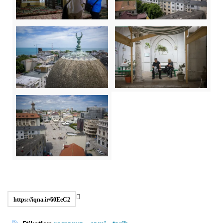
https://iqna.ir/60EeC2