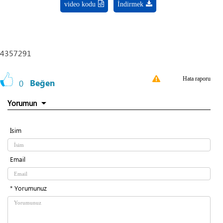
video kodu
İndirmek
4357291
Hata raporu
0
Beğen
Yorumun
İsim
Email
* Yorumunuz