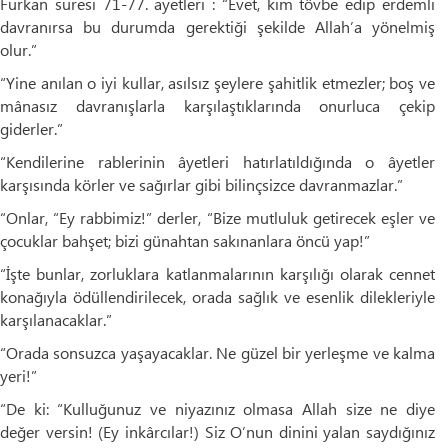
Furkan suresi 71-77. ayetleri : “Evet, kim tövbe edip erdemli
davranırsa bu durumda gerektiği şekilde Allah’a yönelmiş
olur.”
“Yine anılan o iyi kullar, asılsız şeylere şahitlik etmezler; boş ve
mânasız davranışlarla karşılaştıklarında onurluca çekip
giderler.”
“Kendilerine rablerinin âyetleri hatırlatıldığında o âyetler
karşısında körler ve sağırlar gibi bilinçsizce davranmazlar.”
“Onlar, “Ey rabbimiz!” derler, “Bize mutluluk getirecek eşler ve
çocuklar bahşet; bizi günahtan sakınanlara öncü yap!”
“İşte bunlar, zorluklara katlanmalarının karşılığı olarak cennet
konağıyla ödüllendirilecek, orada sağlık ve esenlik dilekleriyle
karşılanacaklar.”
“Orada sonsuzca yaşayacaklar. Ne güzel bir yerleşme ve kalma
yeri!”
“De ki: “Kulluğunuz ve niyazınız olmasa Allah size ne diye
değer versin! (Ey inkârcılar!) Siz O’nun dinini yalan saydığınız