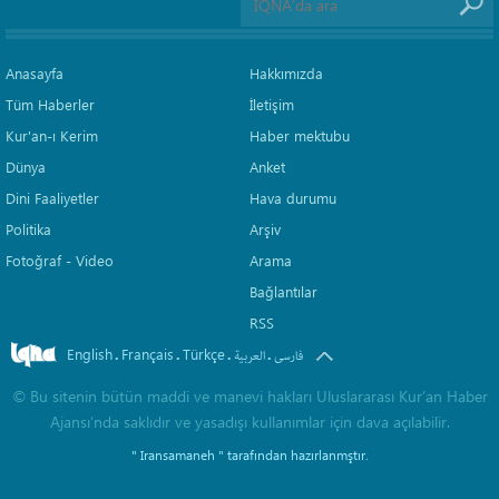
Anasayfa
Hakkımızda
Tüm Haberler
İletişim
Kur'an-ı Kerim
Haber mektubu
Dünya
Anket
Dini Faaliyetler
Hava durumu
Politika
Arşiv
Fotoğraf - Video
Arama
Bağlantılar
RSS
English
Français
Türkçe
.
.
.
.
فارسی
العربیة
©
Bu sitenin bütün maddi ve manevi hakları Uluslararası Kur’an Haber
Ajansı’nda saklıdır ve yasadışı kullanımlar için dava açılabilir.
" Iransamaneh "
tarafından hazırlanmştır.