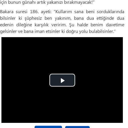
için bunun günahı artık yakanızı bırakmayacak!”
Bakara suresi 186. ayeti: “Kullarım sana beni sorduklarında
bilsinler ki şüphesiz ben yakınım, bana dua ettiğinde dua
edenin dileğine karşılık veririm. Şu halde benim davetime
gelsinler ve bana iman etsinler ki doğru yolu bulabilsinler.”
Play
Video