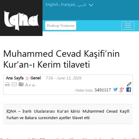
English
Français
.
.
فارسی
Desktop Versiyonu
باز
و
بسته
کردن
Muhammed Cevad Kaşifi’nin
منو
Kur’an-ı Kerim tilaveti
Ana Sayfa
Genel
7:56 - June 11, 2026
3491117
Haber kodu:
IQNA – İranlı Uluslararası Kur’an kârisi Muhammed Cevad Kaşifi
Furkan ve Bakara suresinden ayetler tilavet etti