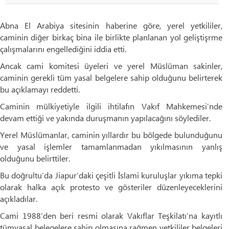
Abna El Arabiya sitesinin haberine göre, yerel yetkililer,
caminin diğer birkaç bina ile birlikte planlanan yol geliştişrme
çalışmalarını engellediğini iddia etti.
Ancak cami komitesi üyeleri ve yerel Müslüman sakinler,
caminin gerekli tüm yasal belgelere sahip olduğunu belirterek
bu açıklamayı reddetti.
Caminin mülkiyetiyle ilgili ihtilafın Vakıf Mahkemesi’nde
devam ettiği ve yakında duruşmanın yapılacağını söylediler.
Yerel Müslümanlar, caminin yıllardır bu bölgede bulunduğunu
ve yasal işlemler tamamlanmadan yıkılmasının yanlış
olduğunu belirttiler.
Bu doğrultu’da Jiapur’daki çeşitli İslami kuruluşlar yıkıma tepki
olarak halka açık protesto ve gösteriler düzenleyeceklerini
açıkladılar.
Cami 1988’den beri resmi olarak Vakıflar Teşkilatı’na kayıtlı
tümyasal belegelere sahip olmasına rağmen yetkililer belgeleri