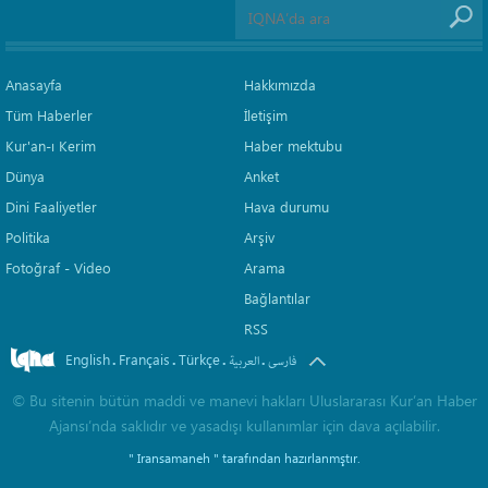
Anasayfa
Hakkımızda
Tüm Haberler
İletişim
Kur'an-ı Kerim
Haber mektubu
Dünya
Anket
Dini Faaliyetler
Hava durumu
Politika
Arşiv
Fotoğraf - Video
Arama
Bağlantılar
RSS
English
Français
Türkçe
.
.
.
.
فارسی
العربیة
©
Bu sitenin bütün maddi ve manevi hakları Uluslararası Kur’an Haber
Ajansı’nda saklıdır ve yasadışı kullanımlar için dava açılabilir.
" Iransamaneh "
tarafından hazırlanmştır.