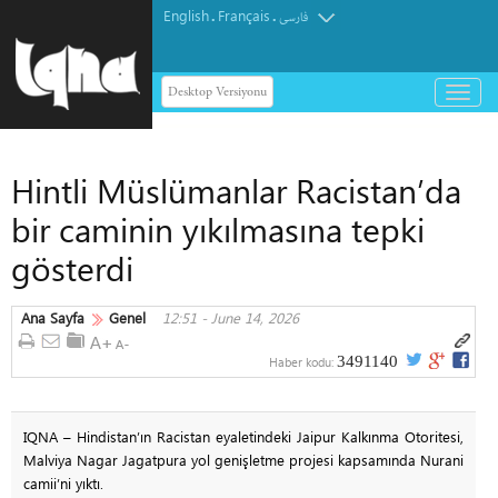
English
Français
.
.
فارسی
Desktop Versiyonu
باز
و
بسته
کردن
Hintli Müslümanlar Racistan’da
منو
bir caminin yıkılmasına tepki
gösterdi
Ana Sayfa
Genel
12:51 - June 14, 2026
3491140
Haber kodu:
IQNA – Hindistan’ın Racistan eyaletindeki Jaipur Kalkınma Otoritesi,
Malviya Nagar Jagatpura yol genişletme projesi kapsamında Nurani
camii’ni yıktı.