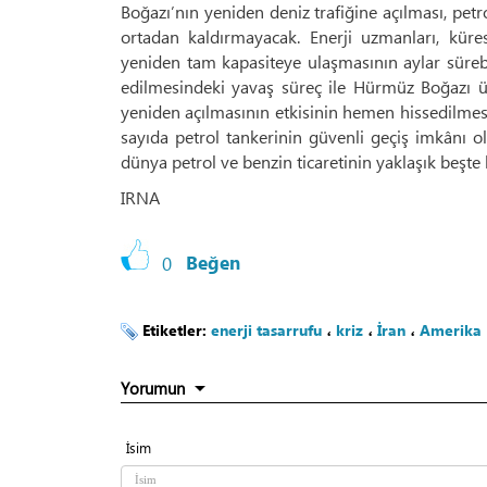
Boğazı’nın yeniden deniz trafiğine açılması, petro
ortadan kaldırmayacak. Enerji uzmanları, küre
yeniden tam kapasiteye ulaşmasının aylar sürebi
edilmesindeki yavaş süreç ile Hürmüz Boğazı üze
yeniden açılmasının etkisinin hemen hissedilmesin
sayıda petrol tankerinin güvenli geçiş imkânı 
dünya petrol ve benzin ticaretinin yaklaşık beşte 
IRNA
0
Beğen
Etiketler:
enerji tasarrufu
،
kriz
،
İran
،
Amerika
Yorumun
İsim