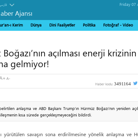
فارسی
Haber Ajansı
ur'an-ı Kerim
Dünya
Dini Faaliyetler
Politika
Fotoğraf - Video
Boğazı’nın açılması enerji krizinin
na gelmiyor!
3491164
Haber kodu:
ı belirtilen anlaşma ve ABD Başkanı Trump’ın Hürmüz Boğazı’nın yeniden açıl
alleşmenin kısa sürede gerçekleşmeyeceğini bildirdi.
şı yürütülen savaşın sona erdirilmesine yönelik anlaşma ve 