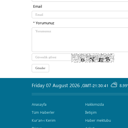
Email
* Yorumunuz
Friday 07 August 2026
,
GMT-21:30:41
8.99
Anasayfa
Hakkımızda
Tüm Haberler
İletişim
Kur'an-ı Kerim
Haber mektubu