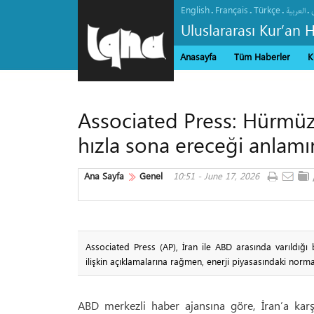
English
Français
Türkçe
.
.
.
.
العربیة
Uluslararası Kur’an 
Anasayfa
Tüm Haberler
K
Associated Press: Hürmüz 
hızla sona ereceği anlamı
Ana Sayfa
Genel
10:51 - June 17, 2026
Associated Press (AP), İran ile ABD arasında varıldığ
ilişkin açıklamalarına rağmen, enerji piyasasındaki norm
ABD merkezli haber ajansına göre, İran’a kar