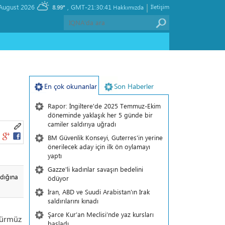
|
, Friday 07 August 2026
GMT-21:30:41
İletişim
8.99°
Hakkımızda
En çok okunanlar
Son Haberler
Rapor: İngiltere'de 2025 Temmuz-Ekim
döneminde yaklaşık her 5 günde bir
camiler saldırıya uğradı
BM Güvenlik Konseyi, Guterres'in yerine
önerilecek aday için ilk ön oylamayı
yaptı
Gazze'li kadınlar savaşın bedelini
dığına
ödüyor
İran, ABD ve Suudi Arabistan'ın Irak
saldırılarını kınadı
Şarce Kur’an Meclisi’nde yaz kursları
Hürmüz
başladı