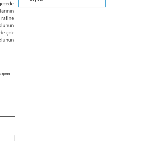
 gecede
arının
 rafine
yolunun
nde çok
olunun
 raporu