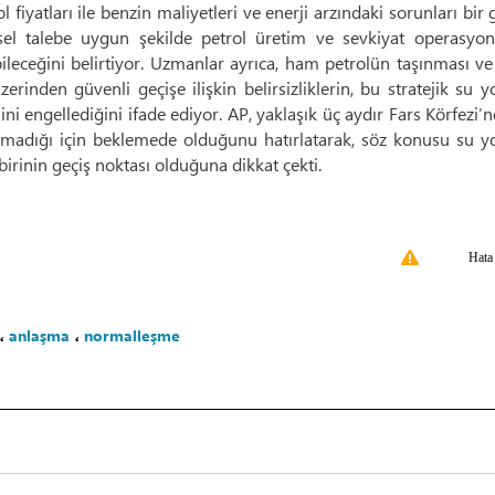
l fiyatları ile benzin maliyetleri ve enerji arzındaki sorunları bir
sel talebe uygun şekilde petrol üretim ve sevkiyat operasyonl
leceğini belirtiyor. Uzmanlar ayrıca, ham petrolün taşınması ve
rinden güvenli geçişe ilişkin belirsizliklerin, bu stratejik su 
i engellediğini ifade ediyor. AP, yaklaşık üç aydır Fars Körfezi’
olmadığı için beklemede olduğunu hatırlatarak, söz konusu su y
birinin geçiş noktası olduğuna dikkat çekti.
Hata
،
anlaşma
،
normalleşme