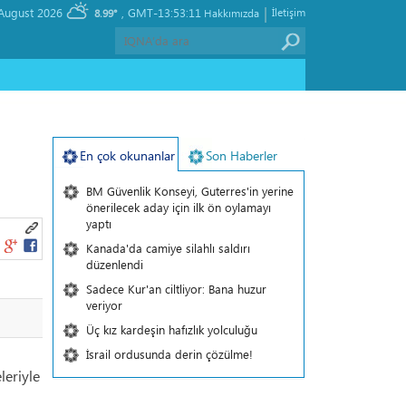
|
, Friday 07 August 2026
GMT-13:53:11
İletişim
8.99°
Hakkımızda
ı
En çok okunanlar
Son Haberler
BM Güvenlik Konseyi, Guterres'in yerine
önerilecek aday için ilk ön oylamayı
yaptı
Kanada'da camiye silahlı saldırı
düzenlendi
Sadece Kur'an ciltliyor: Bana huzur
veriyor
Üç kız kardeşin hafızlık yolculuğu
İsrail ordusunda derin çözülme!
leriyle