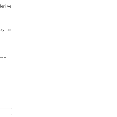
leri ve
zyıllar
 raporu