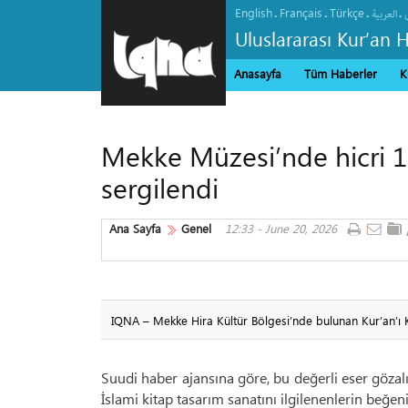
English
Français
Türkçe
.
.
.
.
العربیة
Uluslararası Kur’an 
Anasayfa
Tüm Haberler
K
Mekke Müzesi’nde hicri 11
sergilendi
Ana Sayfa
Genel
12:33 - June 20, 2026
IQNA – Mekke Hira Kültür Bölgesi’nde bulunan Kur’an’ı Ke
Suudi haber ajansına göre, bu değerli eser gözalıc
İslami kitap tasarım sanatını ilgilenenlerin beğen