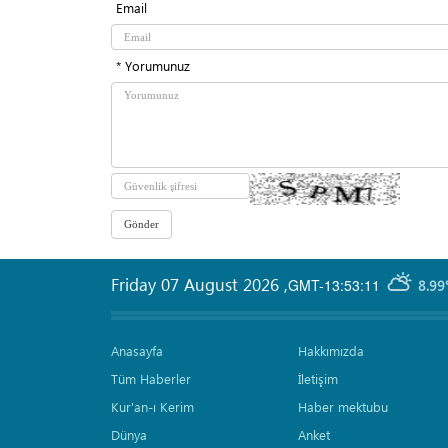
Email
* Yorumunuz
Friday 07 August 2026
,
GMT-13:53:11
8.99
Anasayfa
Hakkımızda
Tüm Haberler
İletişim
Kur'an-ı Kerim
Haber mektubu
Dünya
Anket