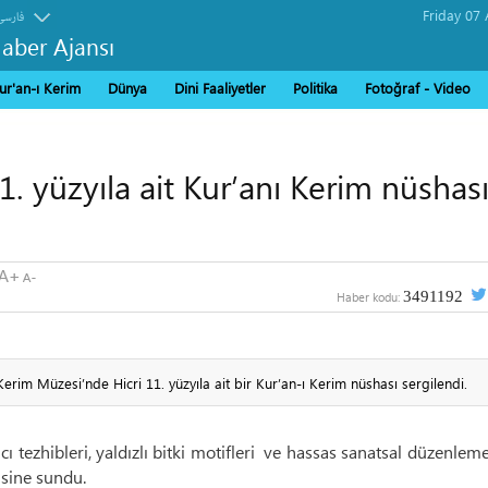
فارسی
Haber Ajansı
ur'an-ı Kerim
Dünya
Dini Faaliyetler
Politika
Fotoğraf - Video
. yüzyıla ait Kur’anı Kerim nüshas
3491192
Haber kodu:
rim Müzesi’nde Hicri 11. yüzyıla ait bir Kur’an-ı Kerim nüshası sergilendi.
ı tezhibleri, yaldızlı bitki motifleri ve hassas sanatsal düzenleme
isine sundu.