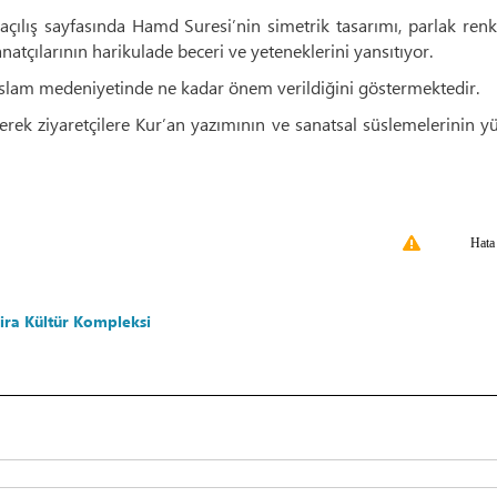
çılış sayfasında Hamd Suresi’nin simetrik tasarımı, parlak renk
natçılarının harikulade beceri ve yeteneklerini yansıtıyor.
İslam medeniyetinde ne kadar önem verildiğini göstermektedir.
erek ziyaretçilere Kur’an yazımının ve sanatsal süslemelerinin yü
Hata
ira Kültür Kompleksi