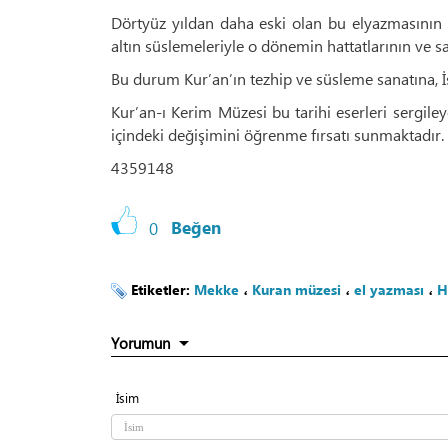
Dörtyüz yıldan daha eski olan bu elyazmasının a
altın süslemeleriyle o dönemin hattatlarının ve sa
Bu durum Kur’an’ın tezhip ve süsleme sanatına, 
Kur’an-ı Kerim Müzesi bu tarihi eserleri sergiley
içindeki değişimini öğrenme fırsatı sunmaktadır.
4359148
0
Beğen
Etiketler:
Mekke
،
Kuran müzesi
،
el yazması
،
H
Yorumun
İsim