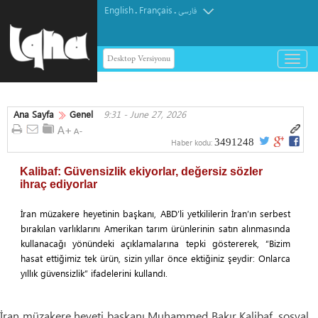
English
Français
.
.
فارسی
Desktop Versiyonu
باز
و
بسته
کردن
Ana Sayfa
Genel
9:31 - June 27, 2026
منو
3491248
Haber kodu:
Kalibaf: Güvensizlik ekiyorlar, değersiz sözler
ihraç ediyorlar
İran müzakere heyetinin başkanı, ABD’li yetkililerin İran’ın serbest
bırakılan varlıklarını Amerikan tarım ürünlerinin satın alınmasında
kullanacağı yönündeki açıklamalarına tepki göstererek, “Bizim
hasat ettiğimiz tek ürün, sizin yıllar önce ektiğiniz şeydir: Onlarca
yıllık güvensizlik” ifadelerini kullandı.
İran müzakere heyeti başkanı Muhammed Bakır Kalibaf, sosyal