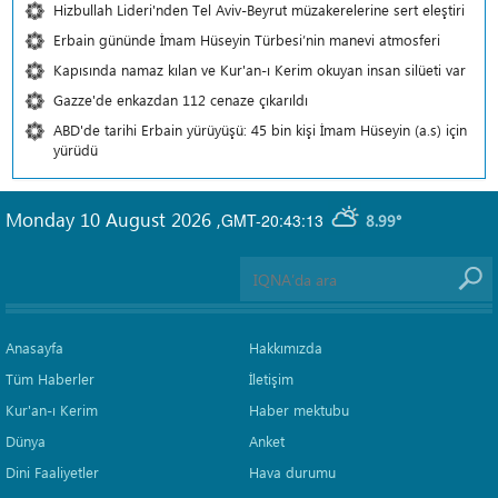
Hizbullah Lideri'nden Tel Aviv-Beyrut müzakerelerine sert eleştiri
Erbain gününde İmam Hüseyin Türbesi’nin manevi atmosferi
Kapısında namaz kılan ve Kur'an-ı Kerim okuyan insan silüeti var
Gazze'de enkazdan 112 cenaze çıkarıldı
ABD'de tarihi Erbain yürüyüşü: 45 bin kişi İmam Hüseyin (a.s) için
yürüdü
Monday 10 August 2026
,
GMT-20:43:13
8.99°
Anasayfa
Hakkımızda
Tüm Haberler
İletişim
Kur'an-ı Kerim
Haber mektubu
Dünya
Anket
Dini Faaliyetler
Hava durumu