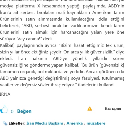
medya platformu X hesabından yaptığı paylaşımda, ABD’nin
İran’a ait serbest bırakılan mali kaynakların Amerikan tarım
ürünlerinin satın alınmasında kullanılacağını iddia ettiğini
belirterek, “ABD, serbest bırakılan varlıklarımızın kendi tarım
ürünlerini satın almak için harcanacağını yalan yere öne
sürüyor. Vay canına!” dedi.
Kalibaf, paylaşımında ayrıca “Bizim hasat ettiğimiz tek ürün,
sizin yıllar önce ektiğiniz şeydir: Onlarca yıllık güvensizlik.” diye
ekledi. İran halkının ABD’ye yönelik yıllardır süren
güvensizliğine gönderme yapan Kalibaf, “Bu ürün [güvensizlik]
tamamen organik, bol miktarda ve yerlidir. Ancak görünen o ki
ABD yalnızca genetiği değiştirilmiş soya fasulyesi, tutulmamış
vaatler ve değersiz sözler ihraç ediyor.” ifadelerini kullandı.
IRNA
Hata raporu
0
Beğen
Etiketler:
İran Meclis Başkanı
،
Amerika
،
müzakere