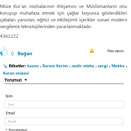
Müze Kur’an nüshalarının ihtişamını ve Müslümanların onu
koruyup muhafaza etmek için çağlar boyunca gösterdikleri
çabaları yansıtan, eğitici ve etkileşimli içerikler sunan modern
sergileme teknolojilerinden yararlanmaktadır.
4361222
Hata raporu
0
Beğen
Etiketler:
kazan
،
Kuranı Kerim
،
nadir nüsha
،
sergi
،
Mekke
،
Kuran müzesi
Yorumun
İsim
Email
* Yorumunuz