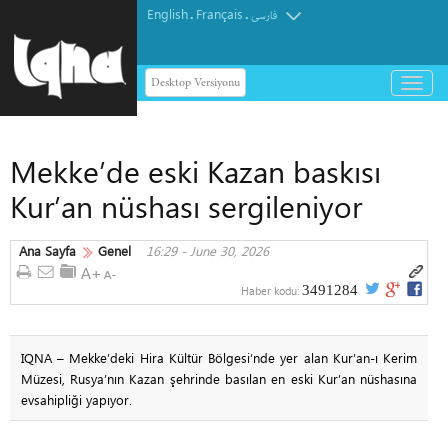
English
Français
.
.
فارسی
Desktop Versiyonu
باز
و
بسته
کردن
Mekke’de eski Kazan baskısı
منو
Kur’an nüshası sergileniyor
Ana Sayfa
Genel
16:29 - June 30, 2026
3491284
Haber kodu:
IQNA – Mekke’deki Hira Kültür Bölgesi’nde yer alan Kur’an-ı Kerim
Müzesi, Rusya’nın Kazan şehrinde basılan en eski Kur’an nüshasına
evsahipliği yapıyor.