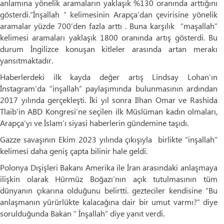
anlamına yönelik aramaların yaklaşık %130 oranında arttığını
gösterdi.”İnşallah “ kelimesinin Arapça’dan çevirisine yönelik
aramalar yüzde 700’den fazla arttı . Buna karşılık “maşallah”
kelimesi aramaları yaklaşık 1800 oranında artış gösterdi. Bu
durum İngilizce konuşan kitleler arasında artan merakı
yansıtmaktadır.
Haberlerdeki ilk kayda değer artış Lindsay Lohan’ın
İnstagram’da “inşallah” paylaşımında bulunmasının ardından
2017 yılında gerçekleşti. İki yıl sonra Ilhan Omar ve Rashida
Tlaib’in ABD Kongresi’ne seçilen ilk Müslüman kadın olmaları,
Arapça’yı ve İslam’ı siyasi haberlerin gündemine taşıdı.
Gazze savaşının Ekim 2023 yılında çıkışıyla birlikte “inşallah”
kelimesi daha geniş çapta bilinir hale geldi.
Polonya Dışişleri Bakanı Amerika ile İran arasındaki anlaşmaya
ilişkin olarak Hürmüz Boğazı’nın açık tutulmasının tüm
dünyanın çıkarına olduğunu belirtti. gezteciler kendisine “Bu
anlaşmanın yürürlükte kalacağına dair bir umut varmı?” diye
sorulduğunda Bakan “ İnşallah” diye yanıt verdi.