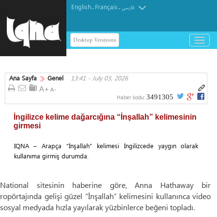
English
Français
.
.
فارسی
Desktop Versiyonu
باز
و
بسته
کردن
Ana Sayfa
Genel
13:41 - July 03, 2026
منو
3491305
Haber kodu:
İngilizce kelime dağarcığına “İnşallah” kelimesinin
girmesi
IQNA – Arapça “İnşallah” kelimesi İngilizcede yaygın olarak
kullanıma girmiş durumda.
National sitesinin haberine göre, Anna Hathaway bir
ropörtajında gelişi güzel “İnşallah” kelimesini kullanınca video
sosyal medyada hızla yayılarak yüzbinlerce beğeni topladı.