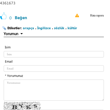
4361673
Hata raporu
0
Beğen
Etiketler:
arapça
،
İngilizce
،
sözlük
،
kültür
Yorumun
İsim
Email
* Yorumunuz