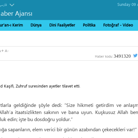
فارسی
Haber Ajansı
ur'an-ı Kerim
Dünya
Dini Faaliyetler
Politika
Fotoğraf - Video
3491320
Haber kodu:
aşifi, Zuhruf suresinden ayetler tilavet etti.
ıtlarla geldiğinde şöyle dedi: “Size hikmeti getirdim ve anlaş
llah’a itaatsizlikten sakının ve bana uyun. Kuşkusuz Allah be
lluk edin; işte bu dosdoğru yoldur.”
ığa sapanların, elem verici bir günün azabından çekecekleri var!”