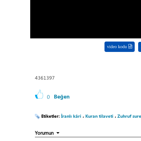
V
video kodu
4361397
0
Beğen
Etiketler:
İranlı kâri
،
Kuran tilaveti
،
Zuhruf sure
Yorumun