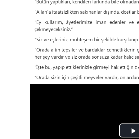
“Bütün yaptıkları, kendileri farkında bile olmad
“Allah’a itaatsizlikten sakınanlar dışında, dostlar
“Ey kullarım, âyetlerimize iman edenler ve
çekmeyeceksiniz.”
“Siz ve eşleriniz, muhteşem bir şekilde karşılanı
“Orada altın tepsiler ve bardaklar cennetliklerin ç
her şey vardır ve siz orada sonsuza kadar kalıcısın
“İşte bu, yapıp ettiklerinizle girmeyi hak ettiğiniz 
“Orada sizin için çeşitli meyveler vardır, onlardan 
P