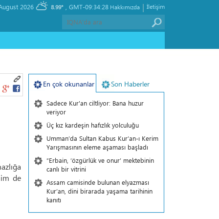
|
, Sunday 09 August 2026
GMT-09:34:28
İletişim
8.99°
Hakkımızda
En çok okunanlar
Son Haberler
Sadece Kur'an ciltliyor: Bana huzur
veriyor
Üç kız kardeşin hafızlık yolculuğu
Umman’da Sultan Kabus Kur’an-ı Kerim
Yarışmasının eleme aşaması başladı
“Erbain, ‘özgürlük ve onur’ mektebinin
mazlığa
canlı bir vitrini
nim de
Assam camisinde bulunan elyazması
Kur’an, dini birarada yaşama tarihinin
kanıtı