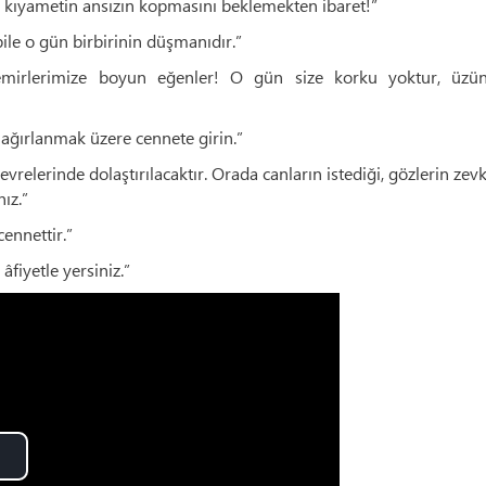
an kıyametin ansızın kopmasını beklemekten ibaret!”
 bile o gün birbirinin düşmanıdır.”
 emirlerimize boyun eğenler! O gün size korku yoktur, üzü
p ağırlanmak üzere cennete girin.”
evrelerinde dolaştırılacaktır. Orada canların istediği, gözlerin zevk
ız.”
cennettir.”
âfiyetle yersiniz.”
lay