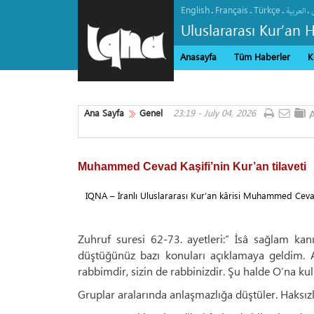
English
Français
Türkçe
.
.
.
.
العربیة
Uluslararası Kur’an 
Anasayfa
Tüm Haberler
K
Ana Sayfa
Genel
23:19 - July 04, 2026
Muhammed Cevad Kaşifi’nin Kur’an tilaveti
IQNA – İranlı Uluslararası Kur’an kârisi Muhammed Cevad K
Zuhruf suresi 62-73. ayetleri:” İsâ sağlam kan
düştüğünüz bazı konuları açıklamaya geldim. A
rabbimdir, sizin de rabbinizdir. Şu halde O’na ku
Gruplar aralarında anlaşmazlığa düştüler. Haksızl