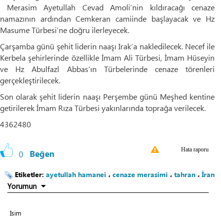
Merasim Ayetullah Cevad Amoli’nin kıldıracağı cenaze
namazının ardından Cemkeran camiinde başlayacak ve Hz
Masume Türbesi’ne doğru ilerleyecek.
Çarşamba günü şehit liderin naaşı Irak’a nakledilecek. Necef ile
Kerbela şehirlerinde özellikle İmam Ali Türbesi, İmam Hüseyin
ve Hz Abulfazl Abbas’ın Türbelerinde cenaze törenleri
gerçekleştirilecek.
Son olarak şehit liderin naaşı Perşembe günü Meşhed kentine
getirilerek İmam Rıza Türbesi yakınlarında toprağa verilecek.
4362480
Hata raporu
0
Beğen
Etiketler:
ayetullah hamanei
،
cenaze merasimi
،
tahran
،
İran
Yorumun
İsim