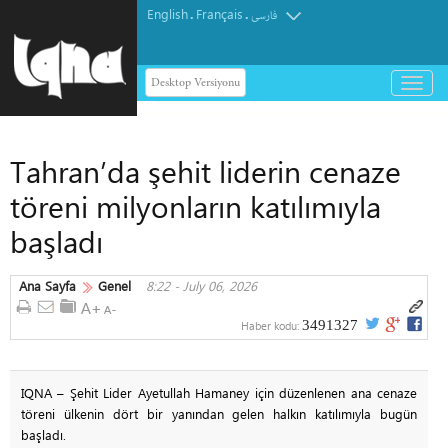
English
Français
.
.
فارسی
Desktop Versiyonu
باز
و
بسته
کردن
Tahran’da şehit liderin cenaze
منو
töreni milyonların katılımıyla
başladı
Ana Sayfa
Genel
8:22 - July 06, 2026
3491327
Haber kodu:
IQNA – Şehit Lider Ayetullah Hamaney için düzenlenen ana cenaze
töreni ülkenin dört bir yanından gelen halkın katılımıyla bugün
başladı.