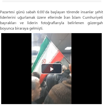
Pazartesi günü sabah 6:00’da başlayan törende insanlar şehit
liderlerini uğurlamak üzere ellerinde İran İslam Cumhuriyeti
bayrakları ve liderin fotoğraflarıyla belirlenen güzergah
boyunca biraraya gelmişti.
Play
Video