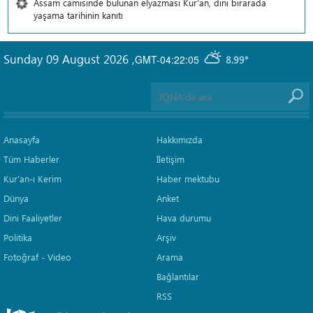
Assam camisinde bulunan elyazması Kur’an, dini birarada
yaşama tarihinin kanıtı
Sunday 09 August 2026
,
GMT-04:22:05
8.99°
Anasayfa
Hakkımızda
Tüm Haberler
İletişim
Kur'an-ı Kerim
Haber mektubu
Dünya
Anket
Dini Faaliyetler
Hava durumu
Politika
Arşiv
Fotoğraf - Video
Arama
Bağlantılar
RSS