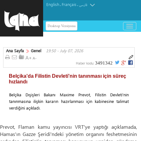
English
Français
.
.
فارسی
Desktop Versiyonu
باز
و
بسته
کردن
Ana Sayfa
Genel
19:50 - July 07, 2026
منو
3491342
Haber kodu:
Belçika'da Filistin Devleti'nin tanınması için süreç
hızlandı
Belçika Dışişleri Bakanı Maxime Prevot, Filistin Devleti'nin
tanınmasına ilişkin kararın hazırlanması için kabinesine talimat
verdiğini açıkladı.
Prevot, Flaman kamu yayıncısı VRT'ye yaptığı açıklamada,
Hamas'ın Gazze Şeridi'ndeki yönetim organını feshetmesinin