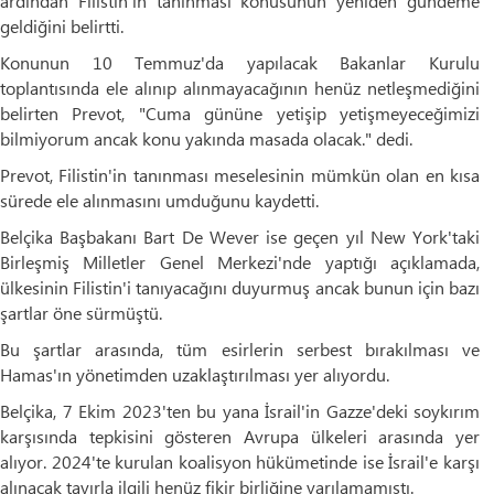
ardından Filistin'in tanınması konusunun yeniden gündeme
geldiğini belirtti.
Konunun 10 Temmuz'da yapılacak Bakanlar Kurulu
toplantısında ele alınıp alınmayacağının henüz netleşmediğini
belirten Prevot, "Cuma gününe yetişip yetişmeyeceğimizi
bilmiyorum ancak konu yakında masada olacak." dedi.
Prevot, Filistin'in tanınması meselesinin mümkün olan en kısa
sürede ele alınmasını umduğunu kaydetti.
Belçika Başbakanı Bart De Wever ise geçen yıl New York'taki
Birleşmiş Milletler Genel Merkezi'nde yaptığı açıklamada,
ülkesinin Filistin'i tanıyacağını duyurmuş ancak bunun için bazı
şartlar öne sürmüştü.
Bu şartlar arasında, tüm esirlerin serbest bırakılması ve
Hamas'ın yönetimden uzaklaştırılması yer alıyordu.
Belçika, 7 Ekim 2023'ten bu yana İsrail'in Gazze'deki soykırım
karşısında tepkisini gösteren Avrupa ülkeleri arasında yer
alıyor. 2024'te kurulan koalisyon hükümetinde ise İsrail'e karşı
alınacak tavırla ilgili henüz fikir birliğine varılamamıştı.