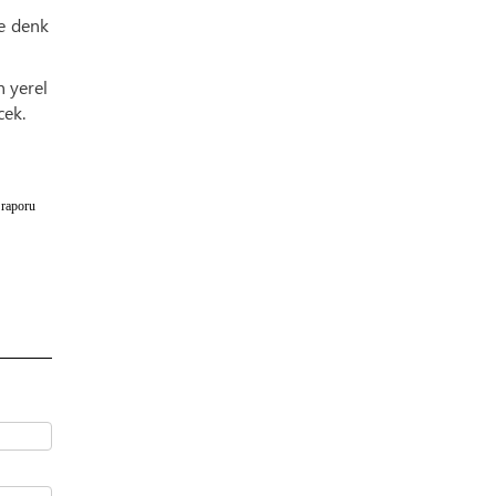
ne denk
n yerel
cek.
 raporu