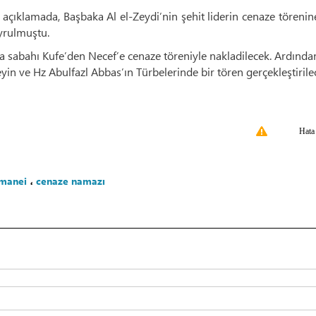
 açıklamada, Başbaka Al el-Zeydi’nin şehit liderin cenaze töreni
yrulmuştu.
mba sabahı Kufe’den Necef’e cenaze töreniyle nakladilecek. Ardında
n ve Hz Abulfazl Abbas’ın Türbelerinde bir tören gerçekleştirile
Hata
amanei
،
cenaze namazı