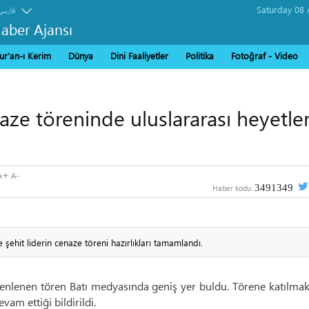
فارسی
Haber Ajansı
ur'an-ı Kerim
Dünya
Dini Faaliyetler
Politika
Fotoğraf - Video
aze töreninde uluslararası heyetle
3491349
Haber kodu:
 şehit liderin cenaze töreni hazırlıkları tamamlandı.
zenlenen tören Batı medyasında geniş yer buldu. Törene katılma
vam ettiği bildirildi.