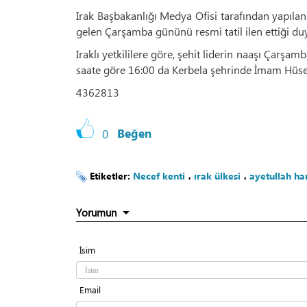
Irak Başbakanlığı Medya Ofisi tarafından yapılan
gelen Çarşamba gününü resmi tatil ilen ettiği du
Iraklı yetkililere göre, şehit liderin naaşı Çarşa
saate göre 16:00 da Kerbela şehrinde İmam Hüseyi
4362813
0
Beğen
Etiketler:
Necef kenti
،
ırak ülkesi
،
ayetullah h
Yorumun
İsim
Email