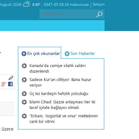
|
, Saturday 08 August 2026
GMT-05:58:30
İletişim
8.99°
Hakkımızda
r
En çok okunanlar
Son Haberler
Kanada'da camiye silahlı saldırı
düzenlendi
Sadece Kur'an ciltliyor: Bana huzur
veriyor
Üç kız kardeşin hafızlık yolculuğu
İslami Cihad: Gazze anlaşması her iki
taraf içinde bağlayıcı olmalı
“Erbain, ‘özgürlük ve onur’ mektebinin
canlı bir vitrini
k üzere