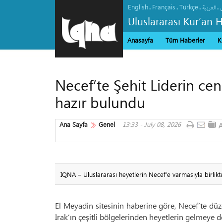
English
Français
Türkçe
.
.
.
.
العربیة
Uluslararası Kur’an 
Anasayfa
Tüm Haberler
K
Necef’te Şehit Liderin cen
hazır bulundu
Ana Sayfa
Genel
13:33 - July 08, 2026
IQNA – Uluslararası heyetlerin Necef’e varmasıyla birlikte
El Meyadin sitesinin haberine göre, Necef’te dü
Irak’ın çeşitli bölgelerinden heyetlerin gelmeye de