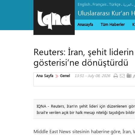
English
Français
Türkçe
.
.
.
.
العربیة
Uluslararası Kur’an 
Anasayfa
Tüm Haberler
K
Reuters: İran, şehit lideri
gösterisi’ne dönüştürdü
Ana Sayfa
Genel
13:51 - July 08, 2026
IQNA - Reuters, İran'ın şehit lideri için düzenlenen g
İsrail'e verilen açık bir halk mesajı niteliği taşıdığını bildir
Middle East News sitesinin haberine göre, İran,