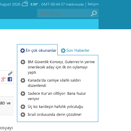
|
, Saturday 08 August 2026
GMT-00:44:37
İletişim
8.99°
Hakkımızda
En çok okunanlar
Son Haberler
BM Güvenlik Konseyi, Guterres'in yerine
önerilecek aday için ilk ön oylamayı
yaptı
Kanada'da camiye silahlı saldırı
düzenlendi
Sadece Kur'an ciltliyor: Bana huzur
veriyor
ABD ve
Üç kız kardeşin hafızlık yolculuğu
İsrail ordusunda derin çözülme!
dosyayı