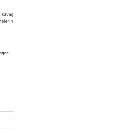
 savaş
elerin
 raporu