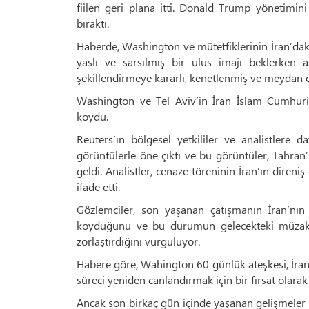
fiilen geri plana itti. Donald Trump yönetimini
bıraktı.
Haberde, Washington ve mütetfiklerinin İran’daki 
yaslı ve sarsılmış bir ulus imajı beklerken
şekillendirmeye kararlı, kenetlenmiş ve meydan o
Washington ve Tel Aviv’in İran İslam Cumhuriy
koydu.
Reuters’ın bölgesel yetkililer ve analistlere
görüntülerle öne çıktı ve bu görüntüler, Tahran’
geldi. Analistler, cenaze töreninin İran’ın dir
ifade etti.
Gözlemciler, son yaşanan çatışmanın İran’nı
koyduğunu ve bu durumun gelecekteki müzake
zorlaştırdığını vurguluyor.
Habere göre, Wahington 60 günlük ateşkesi, İran
süreci yeniden canlandırmak için bir fırsat olarak
Ancak son birkaç gün içinde yaşanan gelişmeler 