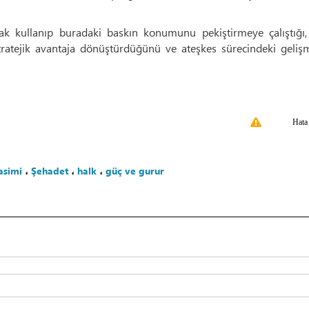
ak kullanıp buradaki baskın konumunu pekiştirmeye çalıştığı,
tratejik avantaja dönüştürdüğünü ve ateşkes sürecindeki gelişm
Hata
asimi
،
Şehadet
،
halk
،
güç ve gurur