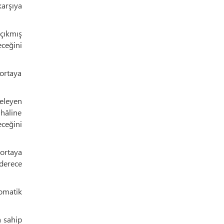
karşıya
 çıkmış
ceğini
ortaya
eleyen
 hâline
eceğini
ortaya
derece
lomatik
a sahip