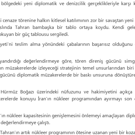
 bölgedeki yeni diplomatik ve denizcilik gerçeklikleriyle karşı 
cenaze törenine halkın kitlesel katılımının zor bir savaştan yeni
 aslında Tahran bambaşka bir tablo ortaya koydu. Kendi gele
kuyan bir güç tablousu sergiledi.
eti’ni teslim alma yönündeki çabalarının başarısız olduğunu 
 dayandırdığı değerlendirmeye göre, tören direniş gücünü simg
ın müzakerelerde izleyeceği stratejinin temel unsurlarından biri
eniş gücünü diplomatik müzakerelerde bir baskı unsuruna dönüştür
n Hürmüz Boğazı üzerindeki nüfuzunu ve hakimiyetini açıkça 
relerde konuyu İran’ın nükleer programından ayırmayı son 
’ın nükleer kapasitesinin genişlemesini önlemeyi amaçlayan dip
 değerlendirmeye çalıştı.
Tahran’ın artık nükleer programının ötesine uzanan yeni bir koz