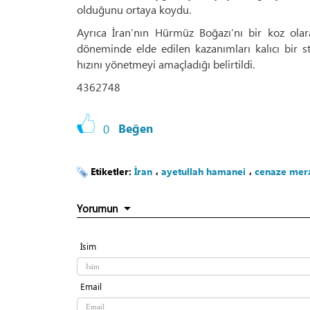
olduğunu ortaya koydu.
Ayrıca İran’nın Hürmüz Boğazı’nı bir koz olar
döneminde elde edilen kazanımları kalıcı bir s
hızını yönetmeyi amaçladığı belirtildi.
4362748
0
Beğen
Etiketler:
İran
،
ayetullah hamanei
،
cenaze mer
Yorumun
İsim
Email