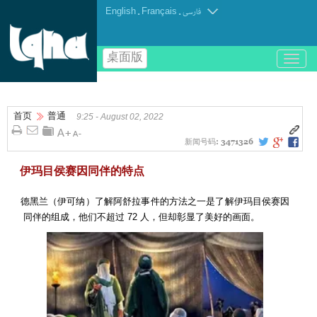
English
.
Français
.
فارسی
桌面版
باز
و
بسته
کردن
首页
普通
منو
9:25 - August 02, 2022
新闻号码:
3471326
伊玛目侯赛因同伴的特点
德黑兰（伊可纳）了解阿舒拉事件的方法之一是了解伊玛目侯赛因
同伴的组成，他们不超过 72 人，但却彰显了美好的画面。