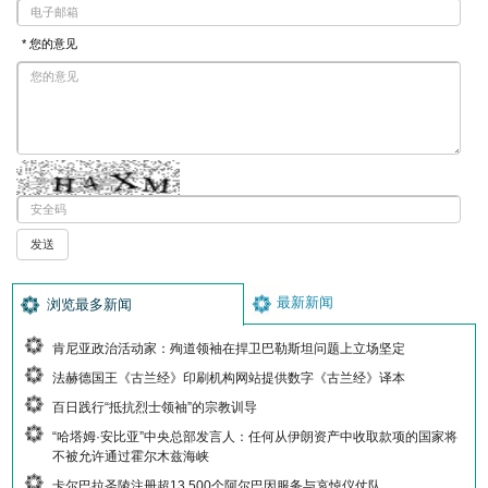
* 您的意见
最新新闻
浏览最多新闻
肯尼亚政治活动家：殉道领袖在捍卫巴勒斯坦问题上立场坚定
法赫德国王《古兰经》印刷机构网站提供数字《古兰经》译本
百日践行“抵抗烈士领袖”的宗教训导
“哈塔姆·安比亚”中央总部发言人：任何从伊朗资产中收取款项的国家将
不被允许通过霍尔木兹海峡
卡尔巴拉圣陵注册超13,500个阿尔巴因服务与哀悼仪仗队