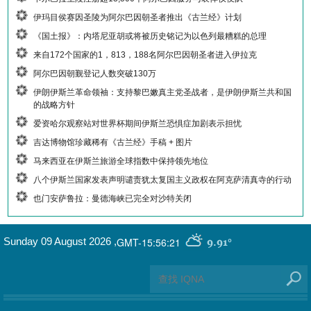
伊玛目侯赛因圣陵为阿尔巴因朝圣者推出《古兰经》计划
《国土报》：内塔尼亚胡或将被历史铭记为以色列最糟糕的总理
来自172个国家的1，813，188名阿尔巴因朝圣者进入伊拉克
阿尔巴因朝觐登记人数突破130万
伊朗伊斯兰革命领袖：支持黎巴嫩真主党圣战者，是伊朗伊斯兰共和国
的战略方针
爱资哈尔观察站对世界杯期间伊斯兰恐惧症加剧表示担忧
吉达博物馆珍藏稀有《古兰经》手稿 + 图片
马来西亚在伊斯兰旅游全球指数中保持领先地位
八个伊斯兰国家发表声明谴责犹太复国主义政权在阿克萨清真寺的行动
也门安萨鲁拉：曼德海峡已完全对沙特关闭
GMT-15:56:21
Sunday 09 August 2026
,
9.91°