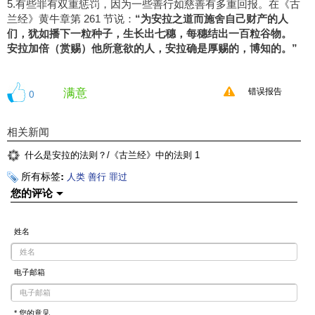
5.有些罪有双重惩罚，因为一些善行如慈善有多重回报。在《古
兰经》黄牛章第 261 节说：
“为安拉之道而施舍自己财产的人
们，犹如播下一粒种子，生长出七穗，每穗结出一百粒谷物。
安拉加倍（赏赐）他所意欲的人，安拉确是厚赐的，博知的。”
满意
0
错误报告
相关新闻
什么是安拉的法则？/《古兰经》中的法则 1
所有标签:
人类
善行
罪过
您的评论
姓名
电子邮箱
* 您的意见