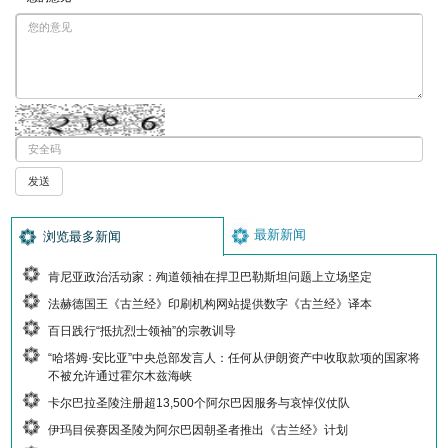
最新新闻
浏览最多新闻
肯尼亚政治活动家：殉道领袖在捍卫巴勒斯坦问题上立场坚定
法赫德国王《古兰经》印刷机构网站提供数字《古兰经》译本
百日践行“抵抗烈士领袖”的宗教训导
“哈塔姆·安比亚”中央总部发言人：任何从伊朗资产中收取款项的国家将
不被允许通过霍尔木兹海峡
卡尔巴拉圣陵注册超13,500个阿尔巴因服务与哀悼仪仗队
伊玛目侯赛因圣陵为阿尔巴因朝圣者推出《古兰经》计划