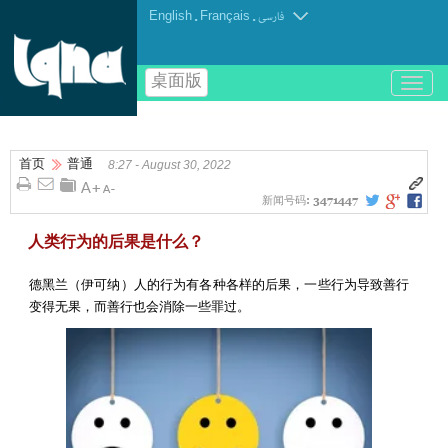
English
.
Français
.
فارسی
桌面版
باز
و
بسته
کردن
首页
普通
منو
8:27 - August 30, 2022
新闻号码:
3471447
人类行为的后果是什么？
德黑兰（伊可纳）人的行为有各种各样的后果，一些行为导致善行
变得无果，而善行也会消除一些罪过。