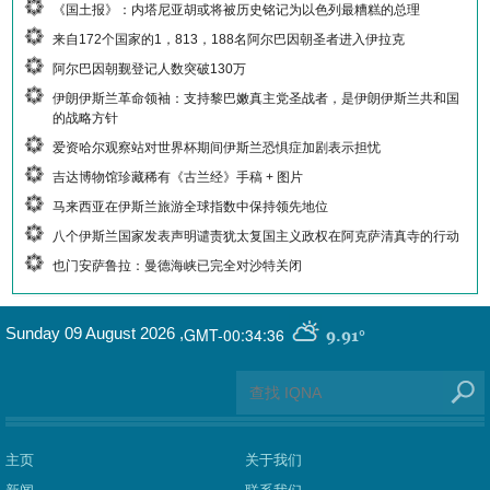
《国土报》：内塔尼亚胡或将被历史铭记为以色列最糟糕的总理
来自172个国家的1，813，188名阿尔巴因朝圣者进入伊拉克
阿尔巴因朝觐登记人数突破130万
伊朗伊斯兰革命领袖：支持黎巴嫩真主党圣战者，是伊朗伊斯兰共和国
的战略方针
爱资哈尔观察站对世界杯期间伊斯兰恐惧症加剧表示担忧
吉达博物馆珍藏稀有《古兰经》手稿 + 图片
马来西亚在伊斯兰旅游全球指数中保持领先地位
八个伊斯兰国家发表声明谴责犹太复国主义政权在阿克萨清真寺的行动
也门安萨鲁拉：曼德海峡已完全对沙特关闭
GMT-00:34:36
Sunday 09 August 2026
,
9.91°
主页
关于我们