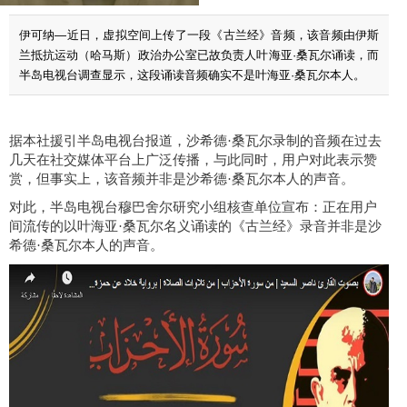
伊可纳—近日，虚拟空间上传了一段《古兰经》音频，该音频由伊斯
兰抵抗运动（哈马斯）政治办公室已故负责人叶海亚·桑瓦尔诵读，而
半岛电视台调查显示，这段诵读音频确实不是叶海亚·桑瓦尔本人。
据本社
援引半岛电视台报道，沙希德
·桑瓦尔录制的音频在过去
几天在社交媒体平台上广泛传播，与此同时，用户对
此
表示赞
赏，但
事实上，该音频并非
是沙希德
·桑瓦尔
本人
的声音
。
对此，半岛电视台穆巴舍尔研究小组核查单位宣布：正在用户
间流传的以叶海亚
·桑瓦尔名义
诵读的
《古兰经》录音
并非
是沙
希德
·桑瓦尔
本人
的声音。