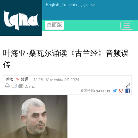
English
.
Français
.
فارسی
桌面版
باز
و
بسته
کردن
منو
叶海亚·桑瓦尔诵读《古兰经》音频误
传
首页
普通
12:28 - November 07, 2024
新闻号码:
3475313