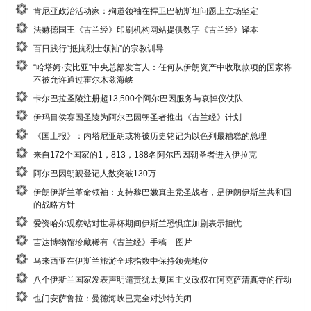
肯尼亚政治活动家：殉道领袖在捍卫巴勒斯坦问题上立场坚定
法赫德国王《古兰经》印刷机构网站提供数字《古兰经》译本
百日践行“抵抗烈士领袖”的宗教训导
“哈塔姆·安比亚”中央总部发言人：任何从伊朗资产中收取款项的国家将
不被允许通过霍尔木兹海峡
卡尔巴拉圣陵注册超13,500个阿尔巴因服务与哀悼仪仗队
伊玛目侯赛因圣陵为阿尔巴因朝圣者推出《古兰经》计划
《国土报》：内塔尼亚胡或将被历史铭记为以色列最糟糕的总理
来自172个国家的1，813，188名阿尔巴因朝圣者进入伊拉克
阿尔巴因朝觐登记人数突破130万
伊朗伊斯兰革命领袖：支持黎巴嫩真主党圣战者，是伊朗伊斯兰共和国
的战略方针
爱资哈尔观察站对世界杯期间伊斯兰恐惧症加剧表示担忧
吉达博物馆珍藏稀有《古兰经》手稿 + 图片
马来西亚在伊斯兰旅游全球指数中保持领先地位
八个伊斯兰国家发表声明谴责犹太复国主义政权在阿克萨清真寺的行动
也门安萨鲁拉：曼德海峡已完全对沙特关闭