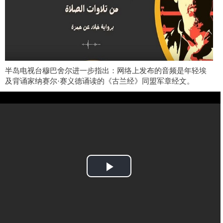
半岛电视台穆巴舍尔进一步指出：
网络上
发布的音频是年轻埃
及背诵
家
纳赛尔
·赛义德
诵读
的《
古兰经
》
同盟军章经文
。
Play
Video