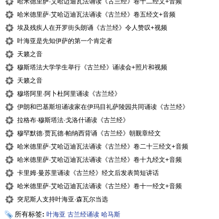
哈米德里萨·艾哈迈迪瓦法诵读《古兰经》卷十二经文+音频
哈米德里萨·艾哈迈迪瓦法诵读《古兰经》卷五经文+音频
埃及残疾人在开罗街头朗诵《古兰经》令人赞叹+视频
叶海亚是先知伊萨的第一个肯定者
天籁之音
穆斯塔法大学学生举行《古兰经》诵读会+照片和视频
天籁之音
穆塔阿里·阿卜杜阿里诵读《古兰经》
伊朗和巴基斯坦诵读家在伊玛目礼萨陵园共同诵读《古兰经》
拉格布·穆斯塔法·戈洛什诵读《古兰经》
穆罕默德·贾瓦德·帕纳西背诵《古兰经》朝觐章经文
哈米德里萨·艾哈迈迪瓦法诵读《古兰经》卷二十三经文+音频
哈米德里萨·艾哈迈迪瓦法诵读《古兰经》卷十九经文+音频
卡里姆·曼苏里诵读《古兰经》经文后发表简短讲话
哈米德里萨·艾哈迈迪瓦法诵读《古兰经》卷十一经文+音频
突尼斯人支持叶海亚·森瓦尔当选
所有标签:
叶海亚
古兰经诵读
哈马斯