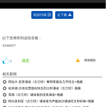
視頻代碼
去下載
以下
您将听到
这段音频
：
4246657
满意
0
错误报告
相关新闻
阿拉什·苏里诵读《古兰经》黎明章最后几节经文+视频
哈米德·沙克伦贾德在悼念烈士时诵读《古兰经》视频
英国《古兰经》诵读者的优美诵读+视频
阿尔及利亚《古兰经》诵读者为声援加沙诵读经文和祈祷+视频