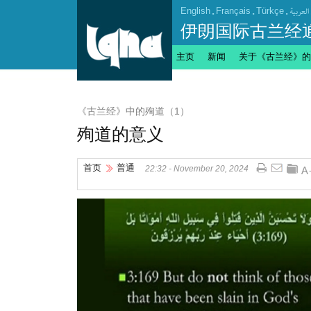
English
.
Français
.
Türkçe
.
العربیة
伊朗国际古兰经
主页
新闻
关于《古兰经》的
《古兰经》中的殉道（1）
殉道的意义
首页
普通
22:32 - November 20, 2024