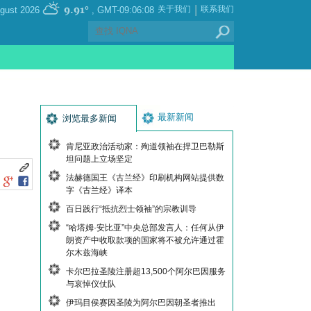
|
9.91°
关于我们
联系我们
, Saturday 08 August 2026
GMT-09:06:08
最新新闻
浏览最多新闻
肯尼亚政治活动家：殉道领袖在捍卫巴勒斯
坦问题上立场坚定
法赫德国王《古兰经》印刷机构网站提供数
字《古兰经》译本
百日践行“抵抗烈士领袖”的宗教训导
“哈塔姆·安比亚”中央总部发言人：任何从伊
朗资产中收取款项的国家将不被允许通过霍
尔木兹海峡
卡尔巴拉圣陵注册超13,500个阿尔巴因服务
与哀悼仪仗队
伊玛目侯赛因圣陵为阿尔巴因朝圣者推出