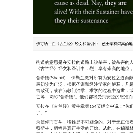
伊可纳—在《古兰经》经文和圣训中，烈士享有崇高的地
殉道的意思是
在安拉的道路上
被
杀害
，被杀
害
的
《古兰经》经文和
圣训
中，烈士
享有崇高的地位
舍希德
(Shahid)
，伊斯兰教对所有为安拉之道而
最初较为广泛，根据圣训和经注学家的解释，凡
害致死，或在为教门治学、求学的过程中逝世，
亡等，均称
舍希德
。他们都将受到安拉的恩准而
“
”
安拉在《古兰经》黄牛章第
节经文中说：“你
154
了。”
为信仰而奋斗，牺牲是不可避免的。对于无正信
穆斯林，牺牲是真正生活的开始。从此，在穆斯