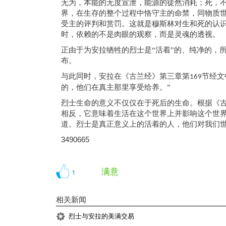
无为，本能的无度宣泄，能源的徒然消耗；死，
界，在生存的整个过程中恪守主的命禁，同物质
受主的评判和赏罚。这就是穆斯林对生和死的认
时，依赖的不是肉眼的观察，而是灵魂的透视。
正由于为安拉牺牲的烈士是
“活着”的、纯净的，
布。
与此同时，安拉在《古兰经》第三章第
节经文
169
的，他们在真主那里享受给养。”
烈士生命的意义不仅仅在于死后的生命。根据《
相反，它意味着生活在这个世界上并影响这个世
道
。烈士是真正意义上的活着的人，他们对我们
3490665
满意
1
相关新闻
烈士与安拉的美满交易