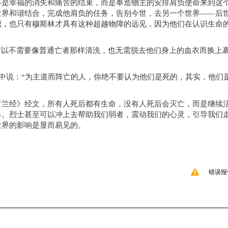
不是幸福的消失和痛苦的结束，而是奉造物主的安排肩负使命来到这
世界和谐结合，完成他肩负的任务，告别今世，去另一个世界
——后
识，也只有穆斯林才具有这种超越物障的远见，因为他们在认识生命
所以不需要像普通亡者那样清洗，也无需脱去他们身上的血衣而换上
中说：“为主道而阵亡的人，你绝不要认为他们是死的，其实，他们
古兰经》经文，所有人死后都有生命，没有人死后会灭亡，而是继续
界。烈士甚至可以冲上去帮助我们弱者，震动我们的心灵，引导我们
世界的影响是显而易见的。
错误报