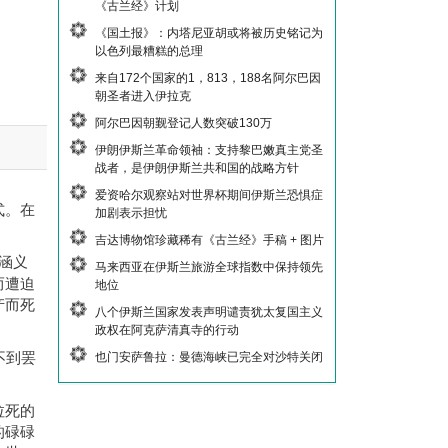
《古兰经》计划
《国土报》：内塔尼亚胡或将被历史铭记为
以色列最糟糕的总理
来自172个国家的1，813，188名阿尔巴因
朝圣者进入伊拉克
阿尔巴因朝觐登记人数突破130万
伊朗伊斯兰革命领袖：支持黎巴嫩真主党圣
战者，是伊朗伊斯兰共和国的战略方针
爱资哈尔观察站对世界杯期间伊斯兰恐惧症
式。
在
加剧表示担忧
吉达博物馆珍藏稀有《古兰经》手稿 + 图片
涵义
马来西亚在伊斯兰旅游全球指数中保持领先
而遭迫
地位
产而死
八个伊斯兰国家发表声明谴责犹太复国主义
。
政权在阿克萨清真寺的行动
也门安萨鲁拉：曼德海峡已完全对沙特关闭
不到罢
拉死的
的碌碌