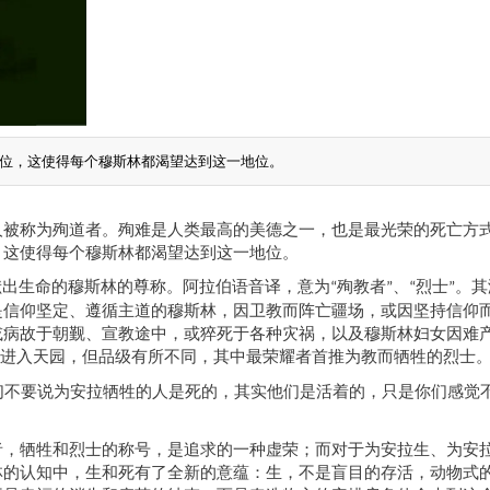
位，这使得每个穆斯林都渴望达到这一地位。
人被称为殉道者。殉难是人类最高的美德之一，也是最光荣的死亡方
，这使得每个穆斯林都渴望达到这一地位。
献出生命的穆斯林的尊称。阿拉伯语音译，意为
殉教者
、
烈士
。其
“
”
“
”
是信仰坚定、遵循主道的穆斯林，因卫教而阵亡疆场，或因坚持信仰
或病故于朝觐、宣教途中，或猝死于各种灾祸，以及穆斯林妇女因难
进入天园，但品级有所不同，其中最荣耀者首推为教而牺牲的烈士
们不要说为安拉牺牲的人是死的，其实他们是活着的，只是你们感觉
者，牺牲和烈士的称号，是追求的一种虚荣；而对于为安拉生、为安
林的认知中，生和死有了全新的意蕴：生，不是盲目的存活，动物式