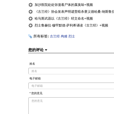
加沙医院处处弥漫着尸体的腐臭味+视频
《古兰经》协会发表声明谴责暗杀赛义德哈桑·纳斯鲁
哈马斯武器以《古兰经》经文命名+视频
烈士鲁赫拉·穆罕默德·萨利希诵读《古兰经》+视频
所有标签:
古兰经
殉难
烈士
您的评论
姓名
电子邮箱
* 您的意见