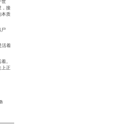
个世
世，接
的本质
裹尸
是活着
活着。
走上正
告