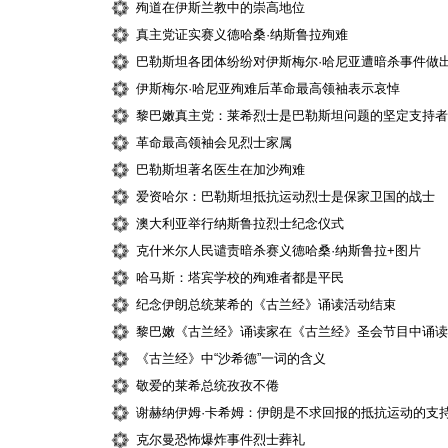
殉道在伊斯兰教中的崇高地位
真主党证实赛义德哈桑·纳斯鲁拉殉难
巴勒斯坦各团体纷纷对伊斯梅尔·哈尼亚遭暗杀事件做
伊斯梅尔·哈尼亚殉难后革命最高领袖表示哀悼
黎巴嫩真主党：莱希烈士是巴勒斯坦问题的坚定支持者
革命最高领袖会见烈士家属
巴勒斯坦著名医生在加沙殉难
爱资哈尔：巴勒斯坦抵抗运动烈士是保家卫国的战士
澳大利亚举行纳斯鲁拉烈士纪念仪式
克什米尔人民谴责暗杀赛义德哈桑·纳斯鲁拉+图片
哈马斯：塔宾学校的殉难者都是平民
纪念伊朗总统莱希的《古兰经》诵读活动结束
黎巴嫩《古兰经》诵读家在《古兰经》圣会节目中诵读
《古兰经》中“沙希德”一词的含义
敬爱的莱希总统孜孜不倦
谢赫纳伊姆·卡希姆：伊朗是不求回报的抵抗运动的支
克尔曼恐怖爆炸事件烈士葬礼