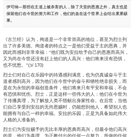
伊可纳—那些在主道上被杀害的人，除了天堂的恩惠之外，真主也是
保留他们在今世的努力和工作，他们的血在这个世界上会结出累累硕
果。
《古兰经》认为
，
殉道是一个非常崇高的地位，甚至为烈士列
出了许多美德。殉道者的特点之一是他们受益于主的恩典，并
因此而感到非常幸福：
“
他们既为安拉给予自己的恩惠而高兴，
又为尚在今世还没有赶上他们的人高兴：他们将来没有恐惧，
也不忧愁。
”
(
/ 170)
3
烈士们对自己在乐园中的待遇感到满意，也为仍真诚奋斗于主
道者感到高兴，因为他们在今世中的奋斗和牺牲绝非损失，而
是在为永恒的幸福创造条件，他们将来只有平安和幸福，不会
有恐惧和忧伤。烈士，正是这样一些伟大的人：他们在今世为
了传播真理，为了解放人类不惜献出身家性命。在后世，当他
们自己享受到安拉的无尚恩赐时，仍能想到他人，希望别人也
能拥有与自己一样的幸福。安拉的乐园，正是为具备如此伟大
人格的人准备的。
烈士们为安拉赐予的无比丰厚的恩典而高兴，但最令他们高兴
的是，他们为真理、为正教付出的任何一点努力，所做的任何