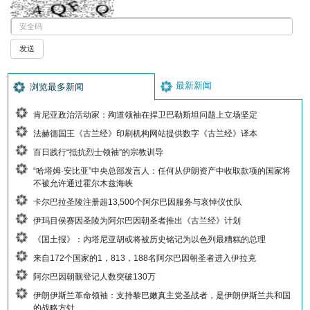
最新新闻
浏览最多新闻
肯尼亚政治活动家：殉道领袖在捍卫巴勒斯坦问题上立场坚定
法赫德国王《古兰经》印刷机构网站提供数字《古兰经》译本
百日践行“抵抗烈士领袖”的宗教训导
“哈塔姆·安比亚”中央总部发言人：任何从伊朗资产中收取款项的国家将
不被允许通过霍尔木兹海峡
卡尔巴拉圣陵注册超13,500个阿尔巴因服务与哀悼仪仗队
伊玛目侯赛因圣陵为阿尔巴因朝圣者推出《古兰经》计划
《国土报》：内塔尼亚胡或将被历史铭记为以色列最糟糕的总理
来自172个国家的1，813，188名阿尔巴因朝圣者进入伊拉克
阿尔巴因朝觐登记人数突破130万
伊朗伊斯兰革命领袖：支持黎巴嫩真主党圣战者，是伊朗伊斯兰共和国
的战略方针