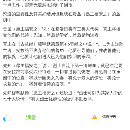
一点工作，都毫无遗漏地得到了回报。
殉道的重要性及其美好结局也反映在贵圣（愿主福安之）的
圣
训
中。
贵圣（愿主福安之）说：在复活日将有三类人代祷，真主将接
受他们的代祷：先知，然后是学者，然后是殉道者。
真主在《古兰经》穆罕默德章第
节经文中说：“
为主道阵
4-6
.......
亡者，安拉绝不废弃他们的善功，他要引导他们，并改善他们
的状况，他要让他们进入已为他们指明的乐园。”
先知（愿主福安之）说：
“
烈士自流下第一滴鲜血，就已注定要
在安拉跟前享受六种待遇：一切罪过得到饶恕；看见自己在乐
园中的位置；将以乐园美女为妻；将免于最大的惊恐；将免于
坟墓的刑罚；将身着信仰的盛装。
”
先知穆罕默德（愿主福安之）还说过：
“
烈士可以为其家人中的
七十人说情。
”
有关烈士优越性的经训不胜枚举。
满意
1
错误报告