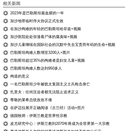
相关新闻
2023年是巴勒斯坦最血腥的一年
加沙地带临时停火协议正式生效
在加沙殉难的年轻的巴勒斯坦哈菲兹+视频
加沙医院处处弥漫着尸体的腐臭味+视频
加沙儿童继续在国际社会的沉默中失去宝贵而年幼的生命+视频
巴勒斯坦殉难人数增至3200人+图片
巴勒斯坦超过35%的殉难者是妇女儿童+视频
巴勒斯坦殉难人数达到950多人
殉道的意义
一名巴勒斯坦少年被犹太复国主义士兵枪击身亡
扎里夫：任何压迫者都无法阻止追求正义
尊敬的莱希总统孜孜不倦
在萨迈拉展开正确阅读《古兰经》活动+照片
德国牧师：伊斯兰教是世界性宗教
皮尤研究中心：伊斯兰教到2070年将成为全世界第一大宗教