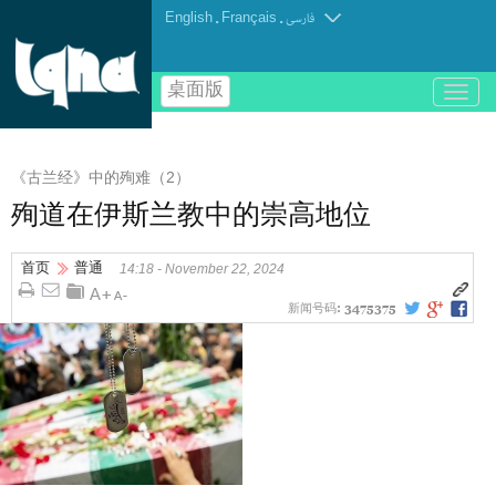
English
.
Français
.
فارسی
桌面版
باز
و
بسته
کردن
《古兰经》中的殉难（2）
منو
殉道在伊斯兰教中的崇高地位
首页
普通
14:18 - November 22, 2024
新闻号码:
3475375