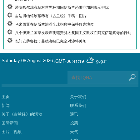
爱资哈尔观察站对世界杯期间伊斯兰恐惧症加剧表示担忧
吉达博物馆珍藏稀有《古兰经》手稿 + 图片
马来西亚在伊斯兰旅游全球指数中保持领先地位
八个伊斯兰国家发表声明谴责犹太复国主义政权在阿克萨清真寺的行动
也门安萨鲁拉：曼德海峡已完全对沙特关闭
GMT-06:41:19
Saturday 08 August 2026
,
9.91°
主页
关于我们
新闻
联系我们
关于《古兰经》的活动
通讯
国际新闻
投票
图片 - 视频
天气