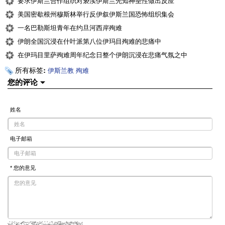
要求伊斯兰合作组织对亵渎伊斯兰先知神圣性做出反应
美国密歇根州穆斯林举行反伊叙伊斯兰国恐怖组织集会
一名巴勒斯坦青年在约旦河西岸殉难
伊朗全国沉浸在什叶派第八位伊玛目殉难的悲痛中
在伊玛目里萨殉难周年纪念日整个伊朗沉浸在悲痛气氛之中
所有标签:
伊斯兰教
殉难
您的评论
姓名
电子邮箱
* 您的意见