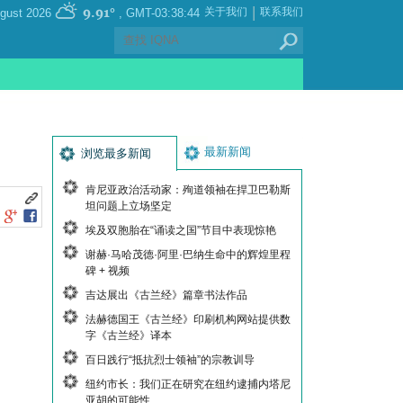
|
9.91°
关于我们
联系我们
, Thursday 06 August 2026
GMT-03:38:44
最新新闻
浏览最多新闻
肯尼亚政治活动家：殉道领袖在捍卫巴勒斯
坦问题上立场坚定
埃及双胞胎在“诵读之国”节目中表现惊艳
谢赫·马哈茂德·阿里·巴纳生命中的辉煌里程
碑 + 视频
吉达展出《古兰经》篇章书法作品
法赫德国王《古兰经》印刷机构网站提供数
字《古兰经》译本
百日践行“抵抗烈士领袖”的宗教训导
纽约市长：我们正在研究在纽约逮捕内塔尼
亚胡的可能性