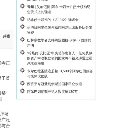
音频 | 艾哈迈德·阿布·卡西米在烈士领袖纪
念仪式上的诵读
纪念烈士领袖的《古兰经》诵读会
伊玛目阿里圣陵开始向阿尔巴因服务队分发
物资
，并吸
巴林宗教学者支持阿亚图拉·伊萨·卡西姆的
声明
“哈塔姆·安比亚”中央总部发言人：任何从伊
朗资产中收取款项的国家将不被允许通过霍
真寺正
尔木兹海峡
卡尔巴拉圣陵注册超13,500个阿尔巴因服务
与哀悼仪仗队
行了首
西班牙夺冠受到伊斯兰国家民众欢迎
阿尔巴因朝觐登记人数突破130万
赫·
目，
礼拜场
表广泛
结与合