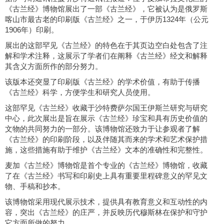
《古兰经》博物馆展出了一部《古兰经》，它被认为是俄罗斯
喀山市最古老的印刷版《古兰经》之一，于伊历1324年（公元
1906年）印刷。
展出的这部罕见《古兰经》的特色在于其页边空白处包含了注
解和学术注释，这展示了学者们在阐释《古兰经》经文和解释
其含义方面所作的部分努力。
该版本还突显了印刷版《古兰经》的学术价值，有助于传播
《古兰经》科学，方便学生和研究人员使用。
这部罕见《古兰经》收藏于沙特费萨尔国王伊斯兰研究与研究
中心，此次展出是旨在展示《古兰经》珍宝和具有历史价值的
文物的共同努力的一部分。该博物馆还致力于让参观者了解
《古兰经》的印刷阶段，以及伴随其而来的学术和艺术保护措
施，这些措施有助于维护《古兰经》文本的准确性和完整性。
麦加《古兰经》博物馆是首个专业的《古兰经》博物馆，收藏
了在《古兰经》书写和印刷史上具有重要里程碑意义的罕见文
物、手稿和抄本。
该博物馆采用现代展示技术，提供具有教育意义和互动性的内
容，突出《古兰经》的庄严，并反映历代穆斯林在保护和守护
它方面所做的努力。