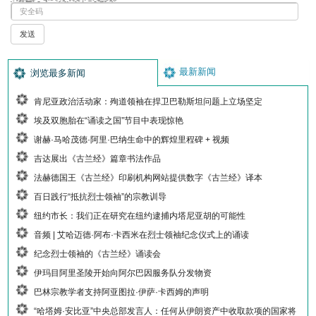
最新新闻
浏览最多新闻
肯尼亚政治活动家：殉道领袖在捍卫巴勒斯坦问题上立场坚定
埃及双胞胎在“诵读之国”节目中表现惊艳
谢赫·马哈茂德·阿里·巴纳生命中的辉煌里程碑 + 视频
吉达展出《古兰经》篇章书法作品
法赫德国王《古兰经》印刷机构网站提供数字《古兰经》译本
百日践行“抵抗烈士领袖”的宗教训导
纽约市长：我们正在研究在纽约逮捕内塔尼亚胡的可能性
音频 | 艾哈迈德·阿布·卡西米在烈士领袖纪念仪式上的诵读
纪念烈士领袖的《古兰经》诵读会
伊玛目阿里圣陵开始向阿尔巴因服务队分发物资
巴林宗教学者支持阿亚图拉·伊萨·卡西姆的声明
“哈塔姆·安比亚”中央总部发言人：任何从伊朗资产中收取款项的国家将