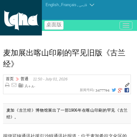
English
.
Français
.
فارسی
桌面版
باز
و
بسته
کردن
منو
麦加展出喀山印刷的罕见旧版《古兰
经》
首页
普通
11:50 - July 01, 2026
新闻号码:
3477794
麦加《古兰经》博物馆展出了一部1906年在喀山印刷的罕见《古兰
经》。
据伊可纳通讯社援引沙特通讯社报道：位于麦加希拉文化区的