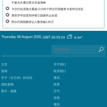
不被允许通过霍尔木兹海峡
卡尔巴拉圣陵注册超13,500个阿尔巴因服务与哀悼仪仗队
西班牙夺冠受到伊斯兰国家民众欢迎
阿尔巴因朝觐登记人数突破130万
GMT-20:55:24
Thursday 06 August 2026
,
9.91°
主页
关于我们
新闻
联系我们
关于《古兰经》的活动
通讯
国际新闻
投票
图片 - 视频
天气
存档
查找