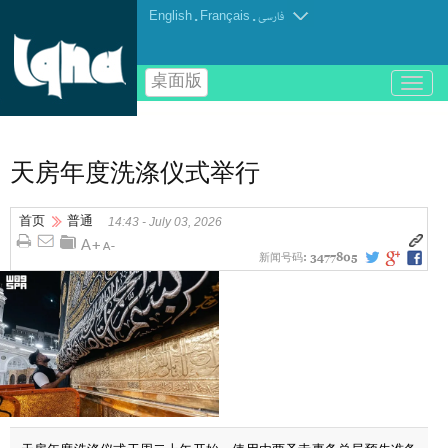
English
.
Français
.
فارسی
桌面版
باز
و
بسته
کردن
منو
天房年度洗涤仪式举行
首页
普通
14:43 - July 03, 2026
新闻号码:
3477805