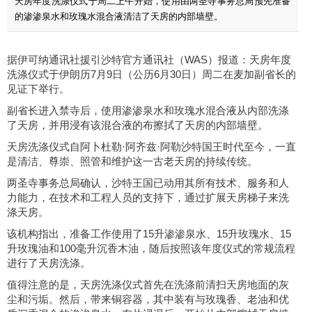
天房年度洗涤仪式于周二上午开始，使用由两圣寺事务总局预先准备
的渗渗泉水和玫瑰水混合液清洁了天房的内部墙壁。
据伊可纳通讯社援引沙特官方通讯社（WAS）报道：天房年度
洗涤仪式于伊朗历7月9日（公历6月30日）周二在麦加副省长的
见证下举行。
副省长进入禁寺后，使用渗渗泉水和玫瑰水混合液从内部洗涤
了天房，并用浸有该混合液的布擦拭了天房的内部墙壁。
天房洗涤仪式自阿卜杜勒·阿齐兹·阿勒沙特国王时代至今，一直
是清洁、尊崇、照管和维护这一古老天房的持续传统。
两圣寺事务总局确认，沙特王国已动用其所有技术、服务和人
力能力，在技术和工程人员的支持下，通过扩展天房梯子来洗
涤天房。
该机构指出，准备工作使用了15升渗渗泉水、15升玫瑰水、15
升玫瑰油和100毫升沉香木油，随后按照该年度仪式的常规流程
进行了天房洗涤。
值得注意的是，天房洗涤仪式首先在洗涤前清扫天房地面的灰
尘和污垢。然后，带来铜容器，其中装有与玫瑰香、老油和优