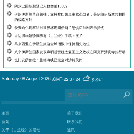
阿尔巴因朝觐登记人数突破130万
伊朗伊斯兰革命领袖：支持黎巴嫩真主党圣战者，是伊朗伊斯兰共和国
的战略方针
爱资哈尔观察站对世界杯期间伊斯兰恐惧症加剧表示担忧
吉达博物馆珍藏稀有《古兰经》手稿 + 图片
马来西亚在伊斯兰旅游全球指数中保持领先地位
八个伊斯兰国家发表声明谴责犹太复国主义政权在阿克萨清真寺的行动
也门安萨鲁拉：曼德海峡已完全对沙特关闭
GMT-22:37:24
Saturday 08 August 2026
,
9.91°
主页
关于我们
新闻
联系我们
关于《古兰经》的活动
通讯