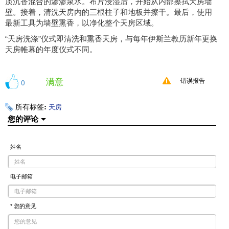
质沉香混合的渗渗泉水。布片浸湿后，开始从内部擦拭天房墙
壁。接着，清洗天房内的三根柱子和地板并擦干。最后，使用
最新工具为墙壁熏香，以净化整个天房区域。
“天房洗涤”仪式即清洗和熏香天房，与每年伊斯兰教历新年更换
天房帷幕的年度仪式不同。
满意
0
错误报告
所有标签:
天房
您的评论
姓名
电子邮箱
* 您的意见