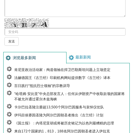
最新新闻
浏览最多新闻
肯尼亚政治活动家：殉道领袖在捍卫巴勒斯坦问题上立场坚定
法赫德国王《古兰经》印刷机构网站提供数字《古兰经》译本
百日践行“抵抗烈士领袖”的宗教训导
“哈塔姆·安比亚”中央总部发言人：任何从伊朗资产中收取款项的国家将
不被允许通过霍尔木兹海峡
卡尔巴拉圣陵注册超13,500个阿尔巴因服务与哀悼仪仗队
伊玛目侯赛因圣陵为阿尔巴因朝圣者推出《古兰经》计划
《国土报》：内塔尼亚胡或将被历史铭记为以色列最糟糕的总理
来自172个国家的1，813，188名阿尔巴因朝圣者进入伊拉克