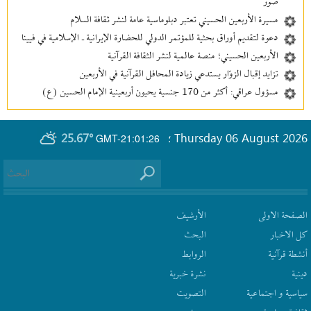
صور
مسيرة الأربعين الحسيني تعتبر دبلوماسية عامة لنشر ثقافة السلام
دعوة لتقديم أوراق بحثية للمؤتمر الدولي للحضارة الإيرانية ـ الإسلامية في فيينا
الأربعين الحسيني؛ منصة عالمية لنشر الثقافة القرآنية
تزايد إقبال الزوّار يستدعي زيادة المحافل القرآنية في الأربعين
مسؤول عراقي: أكثر من 170 جنسية يحيون أربعينية الإمام الحسين (ع)
25.67°
Thursday 06 August 2026
GMT-21:01:26
؛
الصفحة الاولى
الأرشیف
كل الاخبار
البحث
أنشطة قرآنیة
الروابط
دينية
نشرة‌ خبریة
سیاسیة و اجتماعیة
التصويت