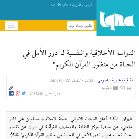
English
.
فارسی
العربیة
تطبيق ديسك توب
باز
و
بسته
کردن
الدراسة الأخلاقية والنفسية لـ"دور الأمل في
منو
الحياة من منظور القرآن الكريم"
ثقافیة وعلمیة
عمومی
12:00 - January 02, 2013
»
رمز الخبر:
2474143
طهران ـ ايكنا: أعلن الباحث الايراني، حجة الإسلام والمسلمين علي اكبر
مؤمني، عن مبادرة مركز الثقافة والمعارف القرآنية في ايران عن تقديم
بحث تحت عنوان "دور الأمل في الحياة من منظور القرآن الكريم" قائلاً: