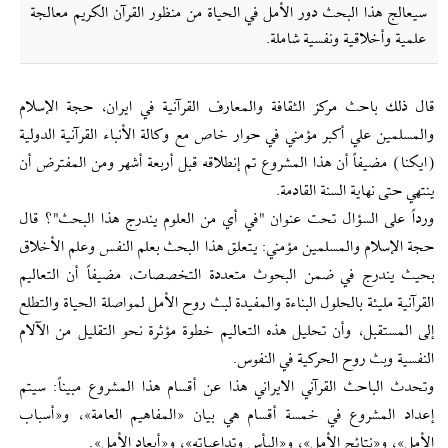
سيعالج هذا البحث دور الأمل في الحياة من منظور القرآن الكريم معالجة
علمية وأخلاقية ونفسية شاملة.
قال ذلك باحث مركز الثقافة والمعارف القرآنية في ايران، حجة الإسلام
والمسلمين علي أكبر مؤمني في حوار خاص مع وكالة الأنباء القرآنية الدولية
(ايكنا) مضيفاً أن هذا المشروع تم إنطلاقه قبل أربعة أشهر ومن المفترض أن
ينتهي حتى نهاية السنة القادمة.
ورداً على السؤال تحت عنوان "في أي من العلوم يندرج هذا البحث"؟ قال
حجة الإسلام والمسلمين مؤمني: يتعلق هذا البحث بعلم النفس وعلم الأخلاق
بحيث يندرج في ضمن البحوث متعددة التخصصات، مضيفاً أن التعاليم
القرآنية مليئة بالحلول البناءة والمفيدة لبث روح الأمل لمواصلة الحياة والتطلع
إلى المستقبل، وأن تحليل هذه التعاليم خطوة مؤثرة نحو التقليل من الآلام
النفسية وبث روح الحركية في النفوس.
وتحدث الباحث القرآني الايراني هذا عن أقسام هذا المشروع مبيناً: سيتم
إعداد المشروع في خمسة أقسام هي بيان «المفاهيم العامة»، و«أسباب
الأمل»، و«نتائج الأمل»، و«اليأس وتداعياته»، و«أبعاد الأمل».