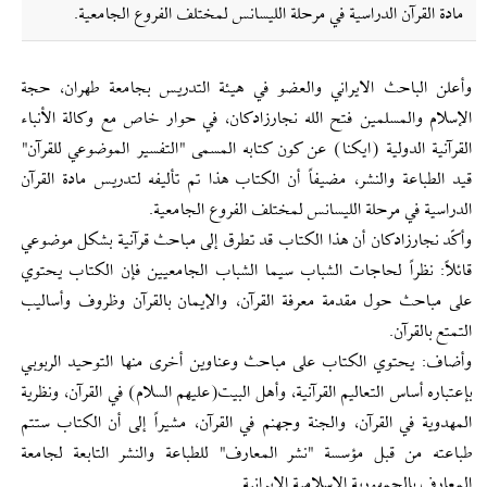
مادة القرآن الدراسية في مرحلة الليسانس لمختلف الفروع الجامعية.
وأعلن الباحث الايراني والعضو في هيئة التدريس بجامعة طهران، حجة
الإسلام والمسلمين فتح الله نجارزادكان، في حوار خاص مع وكالة الأنباء
القرآنية الدولية (ايكنا) عن كون كتابه المسمى "التفسير الموضوعي للقرآن"
قيد الطباعة والنشر، مضيفاً أن الكتاب هذا تم تأليفه لتدريس مادة القرآن
الدراسية في مرحلة الليسانس لمختلف الفروع الجامعية.
وأكّد نجارزادكان أن هذا الكتاب قد تطرق إلى مباحث قرآنية بشكل موضوعي
قائلاً: نظراً لحاجات الشباب سيما الشباب الجامعيين فإن الكتاب يحتوي
على مباحث حول مقدمة معرفة القرآن، والإيمان بالقرآن وظروف وأساليب
التمتع بالقرآن.
وأضاف: يحتوي الكتاب على مباحث وعناوين أخرى منها التوحيد الربوبي
بإعتباره أساس التعاليم القرآنية، وأهل البيت(عليهم السلام) في القرآن، ونظرية
المهدوية في القرآن، والجنة وجهنم في القرآن، مشيراً إلى أن الكتاب ستتم
طباعته من قبل مؤسسة "نشر المعارف" للطباعة والنشر التابعة لجامعة
المعارف بالجمهورية الاسلامية الايرانية.