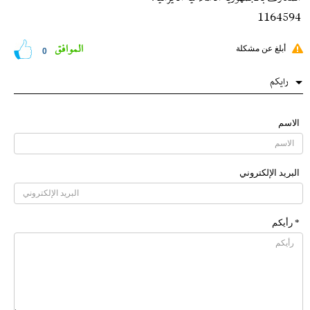
1164594
الموافق
أبلغ عن مشكلة
0
رایکم
الاسم
البرید الإلکتروني
* رأیکم