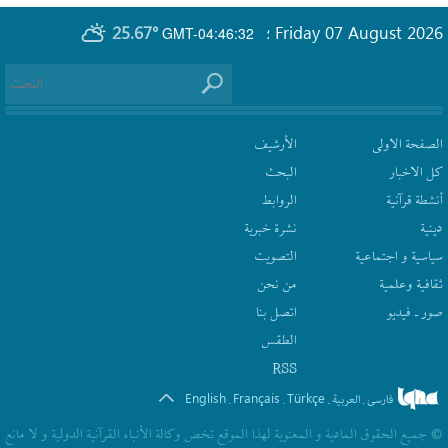
25.67°
Friday 07 August 2026
GMT-04:46:32
؛
الصفحة الاولى
الأرشیف
كل الاخبار
البحث
أنشطة قرآنیة
الروابط
دينية
نشرة‌ خبریة
سیاسیة و اجتماعیة
التصويت
ثقافیة وعلمیة
من نحن
صور ـ فيديو
اتصل بنا
الطقس
RSS
English
Français
Türkçe
فارسی
العربیة
.
.
.
.
© جمیع الحقوق المادیة و المعنویة لهذا الموقع تخص وکالة الأنباء القرآنیة الدولیة و لا مانع