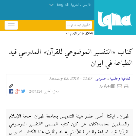
English
.
فارسی
العربیة
تطبيق ديسك توب
باز
و
إنطلاق مؤتمر الإمام الحسين(ع) الدولي الخامس في
بسته
العراق + صور
کردن
كتاب «التفسير الموضوعي للقرآن» المدرسي قيد
منو
الطباعة في ايران
ثقافیة وعلمیة
عمومی
11:07 - January 02, 2013
»
رمز الخبر:
2474314
طهران ـ ايكنا: أعلن عضو هيئة التدريس بجامعة طهران، حجة الإسلام
والمسلمين نجارزادكان، عن كون كتابه المسمى "التفسير الموضوعي
للقرآن" قيد الطباعة والنشر قائلاً: تم إعداد وتأليف هذا الكتاب لتدريس