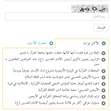
احدث الأخبار
الأکثر قراءة
طفلة من غزة فقدت أمها لكنها حققت حلمها بحفظ القرآن + فيديو
الزائرون يحيون ذكرى أربعين الإمام الحسين (ع) عند المرقدين الطاهرين +
صور
المحطات القرآنية في الزيارة الأربعينية مشروع لبناء الإنسان معرفیاً وروحياً
مسيرة الأربعين الحسيني تعتبر دبلوماسية عامة لنشر ثقافة السلام
دعوة لتقديم أوراق بحثية للمؤتمر الدولي للحضارة الإيرانية ـ الإسلامية في فيينا
الأربعين الحسيني؛ منصة عالمية لنشر الثقافة القرآنية
تزايد إقبال الزوّار يستدعي زيادة المحافل القرآنية في الأربعين
مسؤول عراقي: أكثر من 170 جنسية يحيون أربعينية الإمام الحسين (ع)