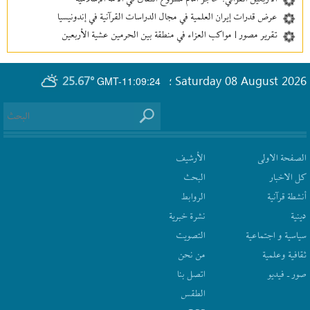
عرض قدرات إيران العلمية في مجال الدراسات القرآنية في إندونيسيا
تقرير مصور | مواكب العزاء في منطقة بين‌ الحرمین عشية الأربعين
25.67°
Saturday 08 August 2026
GMT-11:09:24
؛
الصفحة الاولى
الأرشیف
كل الاخبار
البحث
أنشطة قرآنیة
الروابط
دينية
نشرة‌ خبریة
سیاسیة و اجتماعیة
التصويت
ثقافیة وعلمیة
من نحن
صور ـ فيديو
اتصل بنا
الطقس