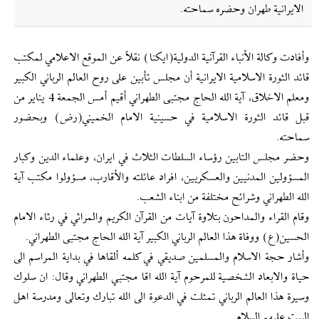
الايرانية طهران وحضره سماحته.
وأفادت وكالة الأنباء القرآنية الدولية(ايكنا) نقلاً عن الموقع الاعلامي لمكتب
قائد الثورة الاسلامية الايرانية أن مجلس تأبين على روح العالم الرباني الكبير
ومعلم الاخلاق، آية الله الحاج مجتبى الطهراني أقيم أمس الجمعة 4 يناير من
قبل قائد الثورة الاسلامية في حسينية الامام الخميني(رض) وبحضور
سماحته.
وحضر مجلس التابين رؤساء السلطات الثلاث في ايران، وعلماء الدين وكبار
المسؤولين المدنيين والعسكريين، افراد عائلته والأقارب، مسؤولوا مكتب آية
الله الطهراني وشرائح مختلفة من ابناء الشعب.
وقام القراء والمداحون بتلاوة آيات من القرآن الكريم والمراثي في رثاء الامام
الحسين(ع) ووفاة هذا العالم الرباني الكبير آية الله الحاج مجتبى الطهراني.
وأشار حجة الاسلام والمسلمين صديقي في كلمه ألقاها في بداية المراسم الى
حياة والابعاد الشخصية للمرحوم آية الله اقا مجتبي الطهراني وقال: ان سلوك
وسيرة هذا العالم الرباني تمثلت في الدعوة الى الله تبارك وتعالى ومدرسة اهل
البيت عليهم السلام.