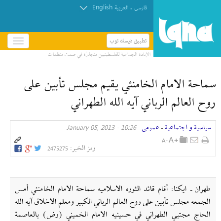
English
.
فارسی
العربیة
تطبيق ديسك توب
باز
و
بسته
کردن
سماحة الامام الخامنئي يقيم مجلس تأبين على
منو
روح العالم الرباني آيه الله الطهراني
سیاسیة و اجتماعیة
عمومی
10:26 - January 05, 2013
»
رمز الخبر:
2475275
طهران ـ ايكنا: أقام قائد الثوره الاسلاميه سماحة الامام الخامنئي أمس
الجمعه مجلس تأبين على روح العالم الرباني الكبير ومعلم الاخلاق آيه الله
الحاج مجتبي الطهراني في حسينيه الامام الخميني (رض) بالعاصمة