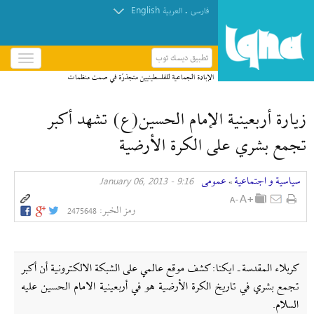
English
.
فارسی
العربیة
تطبيق ديسك توب
باز
و
الإبادة الجماعية للفلسطينيين متجذرّة في صمت منظمات
بسته
حقوق الإنسان
کردن
زيارة أربعينية الإمام الحسين(ع) تشهد أكبر
منو
تجمع بشري على الكرة الأرضية
سیاسیة و اجتماعیة
عمومی
9:16 - January 06, 2013
»
رمز الخبر:
2475648
كربلاء المقدسة ـ ايكنا: كشف موقع عالمي على الشبكة الالكترونية أن أكبر
تجمع بشري في تاريخ الكرة الأرضية هو في أربعينية الامام الحسين عليه
السلام.