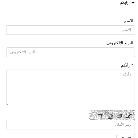
رایکم
الاسم
البرید الإلکتروني
* رأیکم