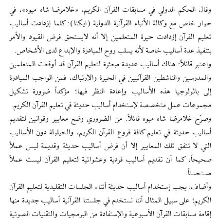
وقال الحكم الدولي في مسابقات القرآن الكريم، «غلامرضا شاه ميوه»، في
حوار خاص مع وكالة الأنباء القرآنية الدولية (ايكنا): كلما إزدادت أساليب
تعليم القرآن إزدادت حيرة المتعلمين إلا أنه لايستحق فرض القيود والأمر
بتنفيذ عدة أساليب خاصة لأنه يسلب روح المبادرة والإبداع لدى الأشخاص.
واعتبر قائلاً: هناك أساليب عديدة مبعثرة لتعليم القرآن قد أوقعت المتعلمين
والمدرسين والناشطين القرآنيين في الحيرة والإرتباك، فمن الواجب المبادرة
إلى باثولوجيا هذه الأساليب وإعادة النظر فيها؛ مؤكداً ضرورة تشكيل
مجموعات عمل متخصصة لإستخدام أساليب حديثة في تعليم القرآن الكريم.
وصرّح غلامرضا شاه ميوه قائلاً: من الضروري وضع معايير وقوانين لتقديم
أساليب حديثة في تعليم كافة فروع القرآن الكريم، والحيلولة دون الأساليب
التي لا تتفق تلك المعايير إلا أن فرض أساليب حديثة وقديمة ليس عملاً
صحيحاً، كما أن تقديم أساليب فردية وعشوائية لتعليم القرآن ليست عملاً
مستحسناً.
وأضاف: يجب إستخدام أساليب حديثة أثناء الجلسات التقليدية لتعليم القرآن
الكريم؛ على سبيل المثال أننا نستخدم في جلستنا القرآنية أساليب جديدة منها
إقامة مسابقات القرآن الأسبوعية والإستفادة من البرمجيات والتقنيات الصوتية