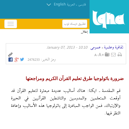
English
.
فارسی
العربیة
تطبيق ديسك توب
باز
و
إنطلاق مؤتمر الإمام الحسين(ع) الدولي الخامس في
بسته
العراق + صور
کردن
ثقافیة وعلمیة
عمومی
10:10 - January 07, 2013
منو
»
رمز الخبر:
2476233
ضرورة باثولوجيا طرق تعليم القرآن الكريم ومراجعتها
قم المقدسة ـ ايكنا: هناك أساليب عديدة مبعثرة لتعليم القرآن قد
أوقعت المتعلمين والمدرسين والناشطين القرآنيين في الحيرة
والإرتباك، فمن الواجب المبادرة إلى باثولوجيا هذه الأساليب وإعادة
النظر فيها.