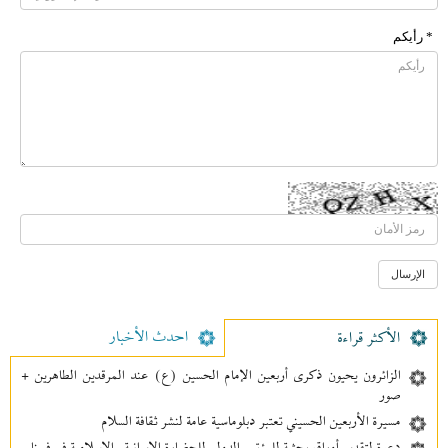
* رأیکم
احدث الأخبار
الأکثر قراءة
الزائرون يحيون ذكرى أربعين الإمام الحسين (ع) عند المرقدين الطاهرين +
صور
مسيرة الأربعين الحسيني تعتبر دبلوماسية عامة لنشر ثقافة السلام