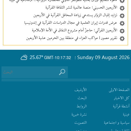
دعوة لتقديم أوراق بحثية للمؤتمر الدولي للحضارة الإيرانية ـ الإسلامية في فيينا
الأربعين الحسيني؛ منصة عالمية لنشر الثقافة القرآنية
تزايد إقبال الزوّار يستدعي زيادة المحافل القرآنية في الأربعين
عرض قدرات إيران العلمية في مجال الدراسات القرآنية في إندونيسيا
الأربعين القرآني؛ حاجزٌ أمام مشروع النفاق في الأمة الإسلامية
تقرير مصور | مواكب العزاء في منطقة بين‌ الحرمین عشية الأربعين
25.67°
Sunday 09 August 2026
GMT-10:17:32
؛
الصفحة الاولى
الأرشیف
كل الاخبار
البحث
أنشطة قرآنیة
الروابط
دينية
نشرة‌ خبریة
سیاسیة و اجتماعیة
التصويت