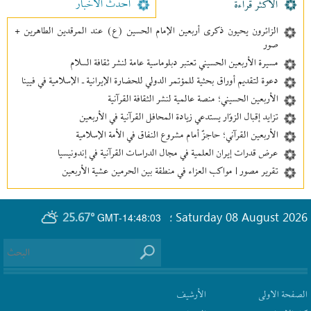
احدث الأخبار
الأکثر قراءة
الزائرون يحيون ذكرى أربعين الإمام الحسين (ع) عند المرقدين الطاهرين +
صور
مسيرة الأربعين الحسيني تعتبر دبلوماسية عامة لنشر ثقافة السلام
دعوة لتقديم أوراق بحثية للمؤتمر الدولي للحضارة الإيرانية ـ الإسلامية في فيينا
الأربعين الحسيني؛ منصة عالمية لنشر الثقافة القرآنية
تزايد إقبال الزوّار يستدعي زيادة المحافل القرآنية في الأربعين
الأربعين القرآني؛ حاجزٌ أمام مشروع النفاق في الأمة الإسلامية
عرض قدرات إيران العلمية في مجال الدراسات القرآنية في إندونيسيا
تقرير مصور | مواكب العزاء في منطقة بين‌ الحرمین عشية الأربعين
25.67°
Saturday 08 August 2026
GMT-14:48:03
؛
الصفحة الاولى
الأرشیف