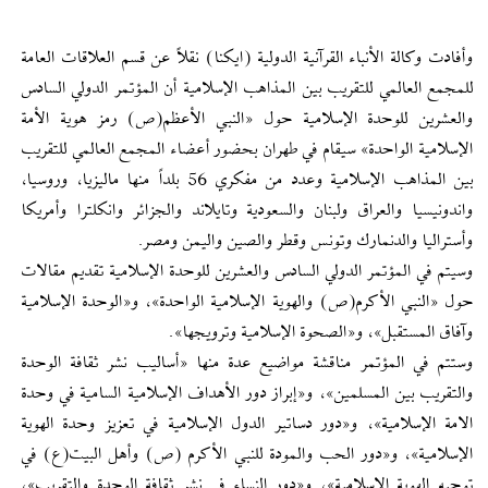
وأفادت وكالة الأنباء القرآنية الدولية (ايكنا) نقلاً عن قسم العلاقات العامة
للمجمع العالمي للتقريب بين المذاهب الإسلامية أن المؤتمر الدولي السادس
والعشرين للوحدة الإسلامية حول «النبي الأعظم(ص) رمز هوية الأمة
الإسلامية الواحدة» سيقام في طهران بحضور أعضاء المجمع العالمي للتقريب
بين المذاهب الإسلامية وعدد من مفكري 56 بلداً منها ماليزيا، وروسيا،
واندونيسيا والعراق ولبنان والسعودية وتايلاند والجزائر وانكلترا وأمريكا
وأستراليا والدنمارك وتونس وقطر والصين واليمن ومصر.
وسيتم في المؤتمر الدولي السادس والعشرين للوحدة الإسلامية تقديم مقالات
حول «النبي الأكرم(ص) والهوية الإسلامية الواحدة»، و«الوحدة الإسلامية
وآفاق المستقبل»، و«الصحوة الإسلامية وترويجها».
وستتم في المؤتمر مناقشة مواضيع عدة منها «أساليب نشر ثقافة الوحدة
والتقريب بين المسلمين»، و«إبراز دور الأهداف الإسلامية السامية في وحدة
الامة الإسلامية»، و«دور دساتير الدول الإسلامية في تعزيز وحدة الهوية
الإسلامية»، و«دور الحب والمودة للنبي الأكرم (ص) وأهل البيت(ع) في
توجيه الهوية الإسلامية»، و«دور النساء في نشر ثقافة الوحدة والتقريب»،