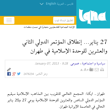
English
.
فارسی
العربیة
تطبيق ديسك توب
باز
و
الإبادة الجماعية للفلسطينيين متجذرّة في صمت منظمات
بسته
حقوق الإنسان
کردن
27 يناير... إنطلاق المؤتمر الدولي الثاني
منو
والعشرين للوحدة الإسلامية في طهران
سیاسیة و اجتماعیة
عمومی
9:28 - January 07, 2013
»
رمز الخبر:
2476234
طهران ـ ايكنا: المجمع العالمي للتقريب بين المذاهب الإسلامية سيقيم
المؤتمر الدولي السادس والعشرين للوحدة الإسلامية يومي 27 و28 يناير
الحالي في العاصمة الإيرانية طهران.