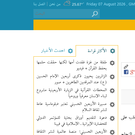
|
GMT
, Friday 07 August 2026
٬
من نحن
اتصل بنا
25.67°
احدث الأخبار
الأکثر قراءة
طفلة من غزة فقدت أمها لكنها حققت حلمها
بحفظ القرآن + فيديو
الزائرون يحيون ذكرى أربعين الإمام الحسين
(ع) عند المرقدين الطاهرين + صور
المحطات القرآنية في الزيارة الأربعينية مشروع
لبناء الإنسان معرفیاً وروحياً
مسيرة الأربعين الحسيني تعتبر دبلوماسية عامة
لنشر ثقافة السلام
ان "التغلب على
دعوة لتقديم أوراق بحثية للمؤتمر الدولي
للحضارة الإيرانية ـ الإسلامية في فيينا
الأربعين الحسيني؛ منصة عالمية لنشر الثقافة
 النجاح