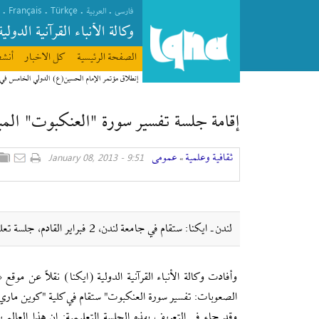
Français
Türkçe
.
.
.
.
فارسی
العربیة
وکالة الأنباء القرآنیة الدولیة
الصفحة الرئیسیة
كل الاخبار
أنشط
إنطلاق مؤتمر الإمام الحسين(ع) الدولي الخامس في
إقامة جلسة تفسير سورة "العنكبوت" المب
ثقافیة وعلمیة
عمومی
9:51 - January 08, 2013
»
لندن ـ ايكنا: ستقام في جامعة لندن، 2 فبراير القادم، جلسة تعليمية تتناول مختلف أبعاد سورة العنكبوت المباركة.
الصعوبات: تفسير سورة العنكبوت" ستقام في كلية "كوين ماري" 
وقد جاء في التعريف بهذه الجلسة التعليمية: إن هذا العال