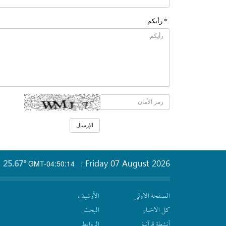
* رأیکم
25.67°
Friday 07 August 2026
GMT-04:50:14
؛
الصفحة الاولى
الأرشیف
كل الاخبار
البحث
أنشطة قرآنیة
الروابط