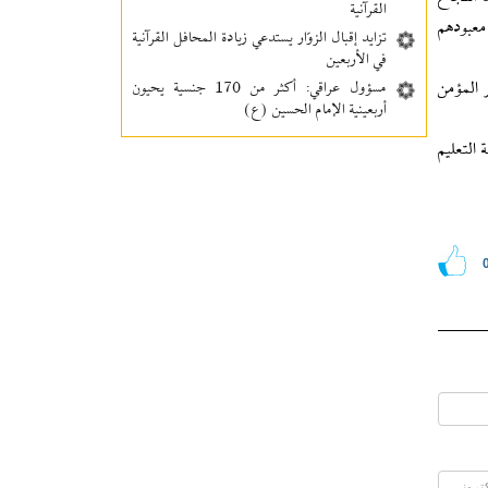
القرآنية
معبودهم
تزايد إقبال الزوّار يستدعي زيادة المحافل القرآنية
في الأربعين
 المؤمن
مسؤول عراقي: أكثر من 170 جنسية يحيون
أربعينية الإمام الحسين (ع)
 من قبل معهد الدراسات القرآنية في بريطانيا (BAQS) ومؤسسة التعليم