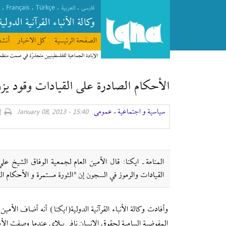
Français
Türkçe
.
.
.
.
فارسی
العربیة
وکالة الأنباء القرآنیة الدولیة
الصفحة الرئیسیة
كل الاخبار
أنشط
الإبادة الجماعية للفلسطينيين متجذرّة في صمت منظ
الأحكام الصادرة على القيادات وقود يزود
سیاسیة و اجتماعیة
عمومی
15:40 - January 08, 2013
»
المنامة ـ ايكنا: قال الأمين العام لجمعية الوفاق الشيخ 
القيادات والرموز في السجون إن "الثورة مستمرة و الأحكام الص
وأفادت وكالة الأنباء القرآنية الدولية(ايكنا) أنه أضاف الأم
المفوضية السامية لحقوق الإنسان نافي بيلاي عندما وصفت الأح