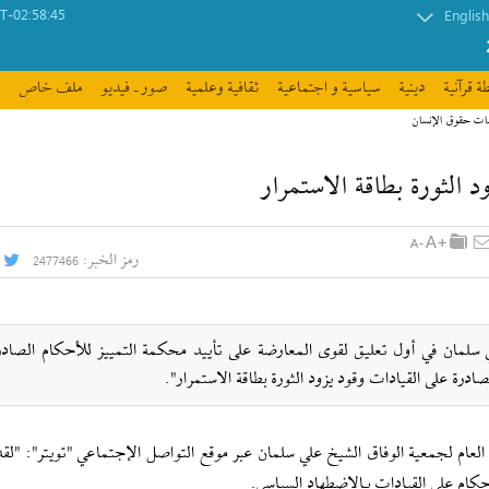
-02:58:45
English
ة قرآنیة
دينية
سیاسیة و اجتماعیة
ثقافیة وعلمیة
صور ـ فيديو
ملف خاص
مات حقوق الإنسان
 الثورة بطاقة الاستمرار
رمز الخبر:
2477466
علي سلمان في أول تعليق لقوى المعارضة على تأييد محكمة التمييز للأحكام الصادر
ادرة على القيادات وقود يزود الثورة بطاقة الاستمرار".
ين العام لجمعية الوفاق الشيخ علي سلمان عبر موقع التواصل الإجتماعي "تويتر": "ل
كام على القيادات بـالاضطهاد السياسي.