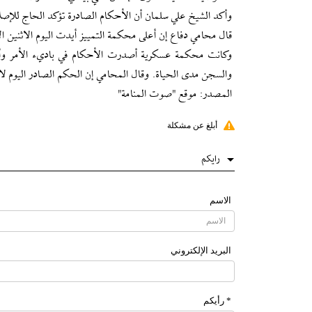
وأكد الشيخ علي سلمان أن الأحكام الصادرة تؤكد الحاج للإ
قال محامي دفاع إن أعلى محكمة التمييز أيدت اليوم الاثنين الأحكام الصادرة على 13 من زعماء ثورة 2011 ف
وكانت محكمة عسكرية أصدرت الأحكام في باديء الأمر وأيد
والسجن مدى الحياة. وقال المحامي إن الحكم الصادر اليوم لا 
المصدر: موقع "صوت المنامة"
أبلغ عن مشكلة
رایکم
الاسم
البرید الإلکتروني
* رأیکم