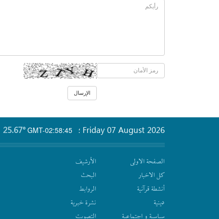
25.67°
Friday 07 August 2026
GMT-02:58:45
؛
الصفحة الاولى
الأرشیف
كل الاخبار
البحث
أنشطة قرآنیة
الروابط
دينية
نشرة‌ خبریة
سیاسیة و اجتماعیة
التصويت