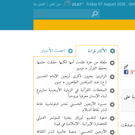
|
GMT
, Friday 07 August 2026
٬
من نحن
اتصل بنا
25.67°
احدث الأخبار
الأکثر قراءة
طفلة من غزة فقدت أمها لكنها حققت حلمها
بحفظ القرآن + فيديو
الزائرون يحيون ذكرى أربعين الإمام الحسين
(ع) عند المرقدين الطاهرين + صور
المحطات القرآنية في الزيارة الأربعينية مشروع
لبناء الإنسان معرفیاً وروحياً
ة على
مسيرة الأربعين الحسيني تعتبر دبلوماسية عامة
لنشر ثقافة السلام
دعوة لتقديم أوراق بحثية للمؤتمر الدولي
للحضارة الإيرانية ـ الإسلامية في فيينا
قد صدقت
الأربعين الحسيني؛ منصة عالمية لنشر الثقافة