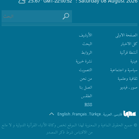
25.67°
Saturday 08 August 2026
GMT-22:00:52
؛
الصفحة الاولى
الأرشیف
كل الاخبار
البحث
أنشطة قرآنیة
الروابط
دينية
نشرة‌ خبریة
سیاسیة و اجتماعیة
التصويت
ثقافیة وعلمیة
من نحن
صور ـ فيديو
اتصل بنا
الطقس
RSS
English
Français
Türkçe
فارسی
العربیة
.
.
.
.
© جمیع الحقوق المادیة و المعنویة لهذا الموقع تخص وکالة الأنباء القرآنیة الدولیة و لا مانع
من الاقتباس شرط ذکر المصدر