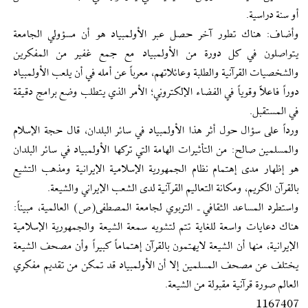
أو سنة دراسية.
وأضاف: هناك تطور آخر حصل عبر الأولمبياد هو أن مسؤولي الجامعة
يتواصلون في كل دورة من الأولمبياد مع جمع غفير من المفكرين
والشخصيات القرآنية والطلبة وعائلاتهم، معرباً عن أمله في أن يلعب الأولمبياد
دوراً فاعلاً وقوياً في الفضاء الإلكتروني؛ الأمر الذي يتطلب وضع برامج دقيقة
في المستقبل.
ورداً على سؤال حول أثر هذا الأولمبياد في سائر البلدان، قال حجة الإسلام
والمسلمين صالح: من التأثيرات الهامة التي تركها الأولمبياد في سائر البلدان
هو إظهار مدى إهتمام نظام الجمهورية الإسلامية الإيرانية ومذهب التشيع
بالقرآن الكريم، ومكانة التعاليم القرآنية لدى الشعب الإيراني والشيعة.
واستطرد المساعد الثقافي ـ التربوي لجامعة المصطفى(ص) العالمية، مبيناً:
هناك دعايات واسعة للغاية تتم لتشويه سمعة الشيعة والجمهورية الإسلامية
الإيرانية، منها أن الشيعة لايهتمون بالقرآن إهتماماً كبيراً وأن مصحف الشيعة
يختلف عن مصحف المسلمين إلا أن الأولمبياد قد تمكن من تقديم مفكري
العالم صورة قرآنية مقبولة من الشيعة.
1167407