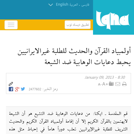
English
.
فارسی
العربیة
تطبيق ديسك توب
باز
و
بسته
کردن
أولمبياد القرآن والحديث للطلبة غيرالايرانيين
منو
يحبط دعايات الوهابية ضد الشيعة
8:30 - January 09, 2013
رمز الخبر:
2477602
قم المقدسة ـ ايكنا: من دعايات الوهابية ضد التشيع هو أن الشيعة
لايهتمون بالقرآن الكريم إلا أن إقامة أولمبياد القرآن الكريم والحديث
الشريف للطلبة غيرالإيرانيين تعلب دوراً هاماً في إحباط مثل هذه