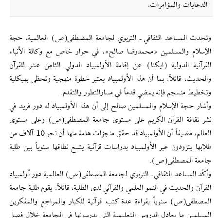
الدعايات والمؤامرات.
وتحدث المساعد الثقافي ـ التربوي لجامعة المصطفى(ص) العالمية، حجة
الإسلام والمسلمين «محمدرضا صالح»، في حوار خاص مع وكالة الأنباء
القرآنية الدولية (ايكنا) عن إقامة الأولمبياد الدولي الثامن عشر للقرآن
والحديث، قائلاً: بما أن هذا الأولمبياد يعتبر خطوة منهجية وتحظى بهيكلية
وتخطيط منسجم فإنه يمضي قدماً في مسارالتطور والتقدم.
وأشار حجة الإسلام والمسلمين صالح إلى أن هذا الأولمبياد له دور فريد في
نشر ثقافة القرآن الكريم على مستوى جامعة المصطفى(ص) وعلى مستوى
العالم، مضيفاً أن الأولمبياد قد حقق منجزات هامة منها أن نحو 10 آلاف من
طلابها يتزودون عبر الأولمبياد بدراسات قرآنية يتسع نطاقها سنوياً بين طلبة
جامعة المصطفى(ص).
وأكّد المساعد الثقافي ـ التربوي لجامعة المصطفى(ص) العالمية دور أولمبياد
القرآن والحديث في النمو العلمي والقرآني لدى الطلبة، قائلاً: يقوم طلبة جامعة
المصطفى(ص) سنوياً بقراءة عدة كتب قرآنية للكبار والمراجع والمفكرين
المسلمين ما يعادل الدروس التعليمية التي يدرسونها في الجامعة خلال فصل