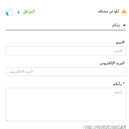
الموافق
أبلغ عن مشكلة
0
رایکم
الاسم
البرید الإلکتروني
* رأیکم