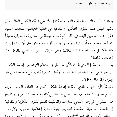
بمحافظة ذي قار بالتحديد.
وأفادت وكالة الأنباء القرآنية الدولية(ايكنا) نقلاً عن شبكة الكفيل العالمية أن
نائب رئيس قسم الشؤون الفكرية والثقافية في العتبة العباسية المقدسة السيد
عقيل عبد الحسين الياسري، قال: تم نصب مرسلة في مكان تم اختياره مسبقاً
لتغطية المحافظة ‏وأقضيتها ونواحيها والمناطق القريبة منها على أن تستقبل بث
قناة الكفيل باستخدام تقنية SNG وعن طريق القمر الصناعي NSS وفق
تردادات خاصة".
وبين السيد عقيل" يتم البث الآن عن طريق استلام التردد من إذاعة الكفيل
الموجودة في ‏العتبة العباسية المقدسة، ويُعاد بثه مرة أخرى في محافظة ذي قار
وبتردد (95.3 ‏FM‏)‏‏".‏
مضيفاً "أن النجاح الذي حققته إذاعة الكفيل كان هو الدافع الرئيس وراء
توسيع نطاق بث هذه الإذاعة ليصل أثيرها إلى كافة محافظات العراق ويندرج
هذا المشروع في إطار السعي الدؤوب والحثيث لقسم الشؤون الفكرية والثقافية
في العتبة العباسية المقدسة لتأسيس بنية تحتية إعلامية متطورة ولإيصال
الرسالة الإيمانية الهادفة للإذاعة إلى أكبر عدد ممكن من المستمعين، مما