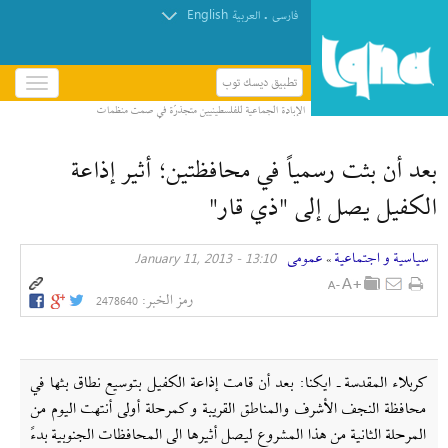
English
.
فارسی
العربیة
تطبيق ديسك توب
باز
و
بسته
کردن
بعد أن بثت رسمياً في محافظتين؛ أثير إذاعة
منو
الكفيل يصل إلى "ذي قار"
سیاسیة و اجتماعیة
عمومی
13:10 - January 11, 2013
»
رمز الخبر:
2478640
کربلاء المقدسة ـ ايكنا: بعد أن قامت إذاعة الكفيل بتوسيع نطاق بثها في
محافظة النجف الأشرف والمناطق القريبة و كمرحلة أولى أنتهت اليوم من
المرحلة الثانية من هذا المشروع ليصل أثيرها الى المحافظات الجنوبية بدءً