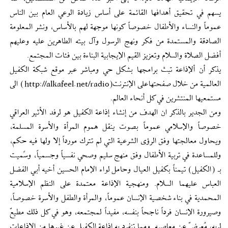
يسهم في تحقيق أهدافها القائمة على أساس زيادة الوعي العام بين الناس
عموماً والنساء والأطفال خصوصاً كونها موجهة لهم بالأساس، ونشر المعلومة
الصادقة والمستمدة من فكر ونهج الرسول وآل بيته الطاهرين عليه وعليهم
أفضل الصلاة والسلام وتعزيز القيم الإيجابية البناءة بين فئات المجتمع.
يذكر أن ألإذاعة تبث برامجها بشكل حي ومباشر عبر موقع شبكة الكفيل
العالمية من خلال صفحتهاعلى الإنترنت(http://alkafeel.net/radio) الى
مستمعيها المنتشرين في كل أنحاء العالم.
ومن الجدير بالذكر ان الهدف من إنشاء إذاعة الكفيل هو لرفد الأثير العراقي
خصوصاً والإسلامي عموماً بصوت ينقل هموم المرأة ‏والأسرة ‏المسلمة،
ويحاول معالجتها وفق الرؤى الشرعية التي لم تترك مورداً إلا ولها فيه حكم،
وللمساعدة في تربية ‏الأطفال وفق منهج سليم وصحي نفسياً ‏وجسمياً، وسًميت
بـ (الكفيل) تيمناً بكفيل العيال وحامل لواء الإمام الحسين ‏أخيه أبي الفضل
العباس عليهما السلام. ‏ومنهجية الإذاعة معتمدة على النظم الإسلامية
المحمدية في بناء شخصية الإنسان عموماً، والمرأة والطفل والأسرة ‏خصوصاً،
وصيرورة الإنسان فرداً ‏ناجحاً بنفسه، مفيداً لمجتمعه، وهو في كل ذلك مطيعٌ
لربه، مُعرضٌ عن معاصيه. ‏ومما تنفرد به إذاعة الكفيل عن غيرها من الإذاعات