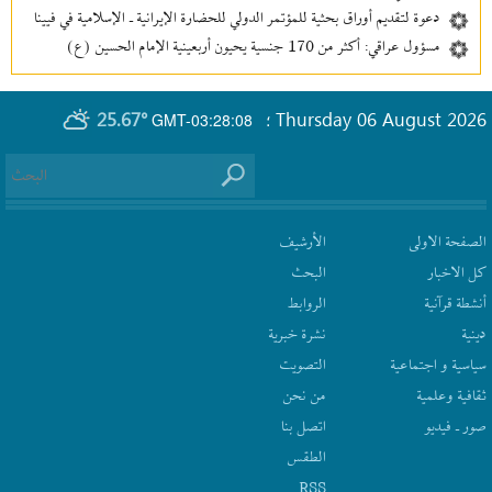
دعوة لتقديم أوراق بحثية للمؤتمر الدولي للحضارة الإيرانية ـ الإسلامية في فيينا
مسؤول عراقي: أكثر من 170 جنسية يحيون أربعينية الإمام الحسين (ع)
25.67°
Thursday 06 August 2026
GMT-03:28:08
؛
الصفحة الاولى
الأرشیف
كل الاخبار
البحث
أنشطة قرآنیة
الروابط
دينية
نشرة‌ خبریة
سیاسیة و اجتماعیة
التصويت
ثقافیة وعلمیة
من نحن
صور ـ فيديو
اتصل بنا
الطقس
RSS