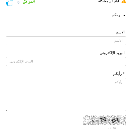
الموافق
أبلغ عن مشكلة
0
رایکم
الاسم
البرید الإلکتروني
* رأیکم