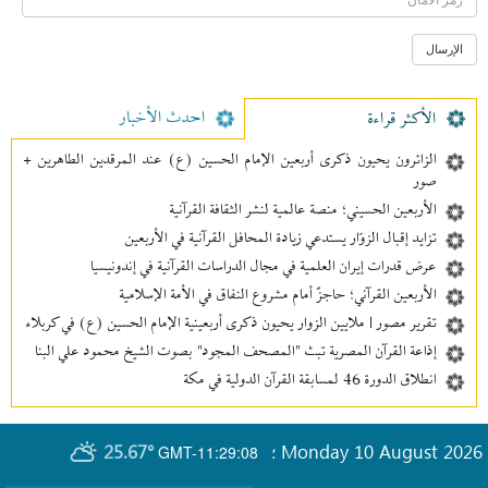
احدث الأخبار
الأکثر قراءة
الزائرون يحيون ذكرى أربعين الإمام الحسين (ع) عند المرقدين الطاهرين +
صور
الأربعين الحسيني؛ منصة عالمية لنشر الثقافة القرآنية
تزايد إقبال الزوّار يستدعي زيادة المحافل القرآنية في الأربعين
عرض قدرات إيران العلمية في مجال الدراسات القرآنية في إندونيسيا
الأربعين القرآني؛ حاجزٌ أمام مشروع النفاق في الأمة الإسلامية
تقرير مصور | ملايين الزوار يحيون ذكرى أربعينية الإمام الحسين (ع) في كربلاء
إذاعة القرآن المصرية تبث "المصحف المجود" بصوت الشيخ محمود علي البنا
انطلاق الدورة 46 لمسابقة القرآن الدولية في مكة
25.67°
Monday 10 August 2026
GMT-11:29:08
؛