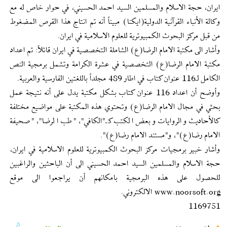
ايران، حجة الاسلام والمسلمين السيد احمد الحسيني، في حوار خاص له مع
وكالة الأنباء القرآنية الدولية(ايكنا) مبيناً أنه تم انتاج هذا القرص المضغوط
من قبل مركز البحوث الكمبيوترية للعلوم الاسلامية في ايران.
وأشار الى مكتبة الامام الرضا(ع) الشاملة التخصصية في ايران قائلاً: تم اعداد
مكتبة الامام الرضا(ع) التخصصية في عشرة الكرامة وتشمل برمجية النص
الكامل لـ116 عنوان كتاب في اطار 489 مجلداً باللغتين الفارسية والعربية.
وأوضح أن اعداد 116 عنوان كتاب بشكل مكتبة يدل على أنه نتيجة عمل
بحثي في مجال الامام الرضا(ع) وتحتوي هذه المكتبة على مواضيع مختلفة
كالأحاديث والروايات وبعض الكتب كـ"الكافي"، "طب الرضا"، "صحيفة‌
الامام رضا(ع)"، و"مستند الامام رضا(ع)".
وأشار خبير برمجيات مركز البحوث الكمبيوترية للعلوم الاسلامية في ايران،
حجة الاسلام والمسلمين السيد احمد الحسيني الى أن الباحثين والراغبين
للحصول على هذه البرمجية بامكانهم أن يراجعوا الى موقع
www.noorsoft.org الالكتروني.
1169751