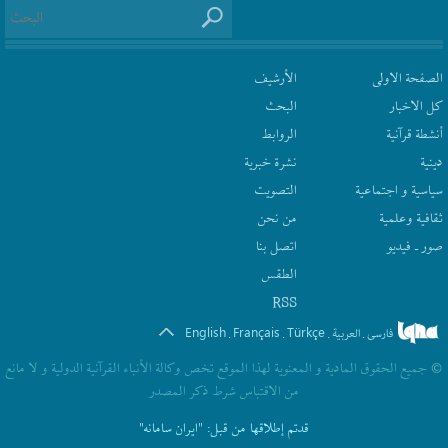
الصفحة الاولى
الأرشیف
كل الاخبار
البحث
أنشطة قرآنیة
الروابط
دينية
نشرة‌ خبریة
سیاسیة و اجتماعیة
التصويت
ثقافیة وعلمیة
من نحن
صور ـ فيديو
اتصل بنا
الطقس
RSS
English
Français
Türkçe
فارسی
العربیة
.
.
.
.
© جمیع الحقوق المادیة و المعنویة لهذا الموقع تخص وکالة الأنباء القرآنیة الدولیة و لا مانع
من الاقتباس شرط ذکر المصدر
قدتم إطلاقها من قبل:
"ایران سامانه"