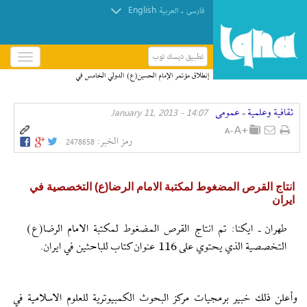
English
.
فارسی
العربیة
تطبيق ديسك توب
باز
و
إنطلاق مؤتمر الإمام الحسين(ع) الدولي الخامس في
بسته
العراق + صور
کردن
ثقافیة وعلمیة
عمومی
14:07 - January 11, 2013
منو
»
رمز الخبر:
2478658
انتاج القرص المضغوط لمكتبة الامام الرضا(ع) التخصصية في
ايران
طهران ـ ايكنا: تم انتاج القرص المضغوط لمكتبة الامام الرضا(ع)
التخصصية الذي يحتوي على 116 عنوان كتاب للباحثين في ايران.
وأعلن ذلك خبير برمجيات مركز البحوث الكمبيوترية للعلوم الاسلامية في