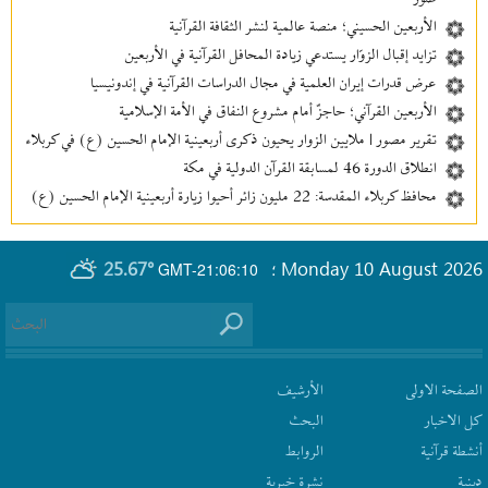
الأربعين الحسيني؛ منصة عالمية لنشر الثقافة القرآنية
تزايد إقبال الزوّار يستدعي زيادة المحافل القرآنية في الأربعين
عرض قدرات إيران العلمية في مجال الدراسات القرآنية في إندونيسيا
الأربعين القرآني؛ حاجزٌ أمام مشروع النفاق في الأمة الإسلامية
تقرير مصور | ملايين الزوار يحيون ذكرى أربعينية الإمام الحسين (ع) في كربلاء
انطلاق الدورة 46 لمسابقة القرآن الدولية في مكة
محافظ كربلاء المقدسة: 22 مليون زائر أحيوا زيارة أربعينية الإمام الحسين (ع)
25.67°
Monday 10 August 2026
GMT-21:06:10
؛
الصفحة الاولى
الأرشیف
كل الاخبار
البحث
أنشطة قرآنیة
الروابط
دينية
نشرة‌ خبریة