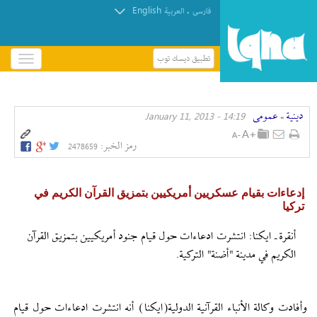
English
.
فارسی
العربیة
تطبيق ديسك توب
باز
و
بسته
کردن
دينية
عمومی
14:19 - January 11, 2013
منو
»
رمز الخبر:
2478659
إدعاءات بقيام عسكريين أمريكيين بتمزيق القرآن الكريم في
تركيا
أنقرة ـ ايكنا: انتشرت ادعاءات حول قيام جنود أمريكيين بتمزيق القرآن
الكريم‏ في مدينة "أضنة" التركية.
وأفادت وكالة الأنباء القرآنية الدولية(ايكنا) أنه انتشرت ادعاءات حول قيام