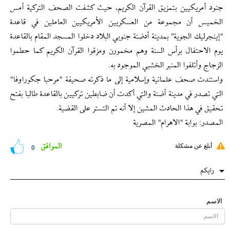
جنود أمريكيين بتمزيق القرآن الكريم‏،‏ حيث كشفت الصحف التركية أمس
الخميس أن مجموعة من العسكريين الأمريكيين العاملين في قاعدة
"إينجرليك الجوية" بمدينة أدضنة جنوبي البلاد دخلوا المسجد المقام بالقاعدة
يوم الاحتفال برأس السنة وهم مخمورن ومزقوا القرآن الكريم كما حطموا
الزجاج وأتلفوا المنبر الخشبي الموجود به.
واستندت صحف علمانية وإسلامية إلى ما ذكرته صحيفة "مرحبا جكوراوفا"
التي تصدر في مدينة أضنة والتي أكدت أن ضابطين تركيين بالقاعدة طالبا بفتح
تحقيق في هذا الحادث المشين إلا أنه تم التستر على القضية.
المصدر: بوابة "الاهرام" المصرية
الموافق
أبلغ عن مشكلة
0
رایکم
الاسم