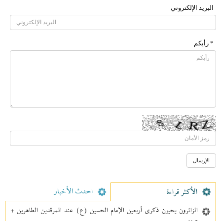
البرید الإلکتروني
* رأیکم
احدث الأخبار
الأکثر قراءة
الزائرون يحيون ذكرى أربعين الإمام الحسين (ع) عند المرقدين الطاهرين +
صور