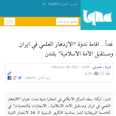
English
.
فارسی
العربیة
تطبيق ديسك توب
باز
و
بسته
کردن
غداً.. اقامة ندوة "الازدهار العلمي في ايران
منو
ومستقبل الامة الاسلامية" بلندن
دينية
عمومی
10:04 - February 08, 2013
»
رمز الخبر:
2486378
لندن ـ ايكنا: يعقد المركز الاسلامي في انجلترا ندوة تحت عنوان "الازدهار
العلمي في ايران ومستقبل الامة الاسلامية ـ الانجازات والتحديات" في
العاصمة البريطانية لندن بمناسبة الذكرى السنوية الـ 34 لانتصار الثورة