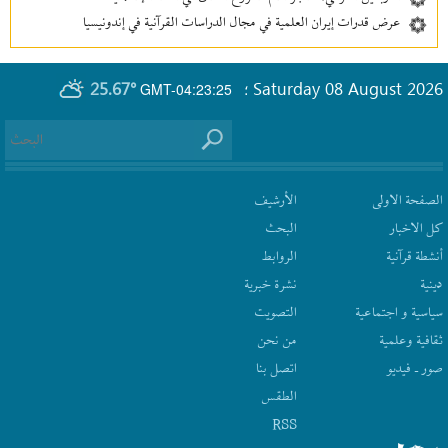
عرض قدرات إيران العلمية في مجال الدراسات القرآنية في إندونيسيا
25.67°
Saturday 08 August 2026
GMT-04:23:25
؛
الصفحة الاولى
الأرشیف
كل الاخبار
البحث
أنشطة قرآنیة
الروابط
دينية
نشرة‌ خبریة
سیاسیة و اجتماعیة
التصويت
ثقافیة وعلمیة
من نحن
صور ـ فيديو
اتصل بنا
الطقس
RSS