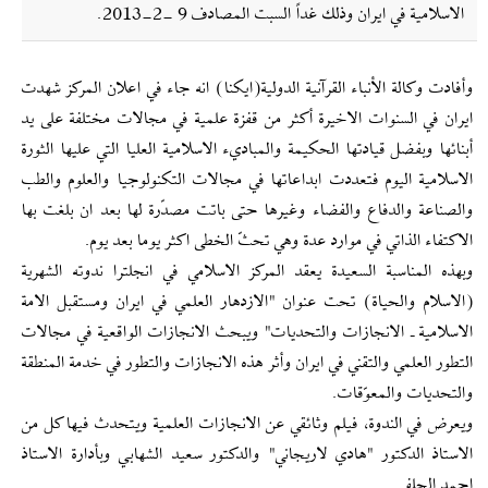
الاسلامية في ايران وذلك غداً السبت المصادف 9 -2-2013.
وأفادت وكالة الأنباء القرآنية الدولية(ايكنا) انه جاء في اعلان المركز شهدت
ايران في السنوات الاخيرة أكثر من قفزة علمية في مجالات مختلفة على يد
أبنائها وبفضل قيادتها الحكيمة والمباديء الاسلامية العليا التي عليها الثورة
الاسلامية اليوم فتعددت ابداعاتها في مجالات التكنولوجيا والعلوم والطب
والصناعة والدفاع والفضاء وغيرها حتى باتت مصدّرة لها بعد ان بلغت بها
الاكتفاء الذاتي في موارد عدة وهي تحثّ الخطى اكثر يوما بعد يوم.
وبهذه المناسبة السعيدة يعقد المركز الاسلامي في انجلترا ندوته الشهرية
(الاسلام والحياة) تحت عنوان "الازدهار العلمي في ايران ومستقبل الامة
الاسلامية ـ الانجازات والتحديات" ويبحث الانجازات الواقعية في مجالات
التطور العلمي والتقني في ايران وأثر هذه الانجازات والتطور في خدمة المنطقة
والتحديات والمعوّقات.
ويعرض في الندوة، فيلم وثائقي عن الانجازات العلمية ويتحدث فيها كل من
الاستاذ الدكتور "هادي لاريجاني" والدكتور سعيد الشهابي وبأدارة الاستاذ
احمد الحلفي.