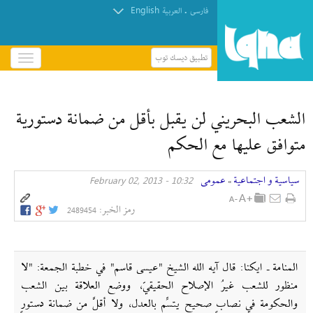
English
.
فارسی
العربیة
تطبيق ديسك توب
باز
و
الإبادة الجماعية للفلسطينيين متجذرّة في صمت منظمات
بسته
حقوق الإنسان
کردن
الشعب البحريني لن يقبل بأقل من ضمانة دستورية
منو
متوافق عليها مع الحكم
سیاسیة و اجتماعیة
عمومی
10:32 - February 02, 2013
»
رمز الخبر:
2489454
المنامة ـ ايكنا: قال آيه الله الشيخ "عيسى قاسم" في خطبة الجمعة: "لا
منظور للشعب غيرُ الإصلاح الحقيقيّ، ووضع العلاقة بين الشعب
والحكومة في نصابٍ صحيحٍ يتسِّم بالعدل، ولا أقلَّ من ضمانة دستورٍ