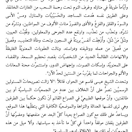
وأيَّاماً طويلةً في منازله وغرف النوم تحت رحمة السحب من الغازات الخانقة،
وعلى الطريق نفسه هُدمت المساجد والحُسَيْنِيَّات والمنازل ومسَّ الأسى
والسوءُ والقلق والفزعُ والأذى والضررُ مئاتِ الألوف من المواطنين، وتشرَّد من
تشرَّد، وتعذَّب من تعذَّب، وارتفع عدد الجرحى والمعلولين، وفُقِئَت العيون،
وشُلَّ مَنْ شُلّ، وأُزْهِقَت أنفسٌ بريئةٌ في السجون وتحت وطأة التعذيب، وفُصِلَ
من فُصِلَ من عمله ووظيفته ودراسته، ونالت العقوبات المعنويَّةُ الغليظةُ
والاتهامات الظالمةُ العديدَ من الشخصيَّات بقصدِ تحطيم السمعة، والقضاء
على المعنويَّة، وإسكات الصوت، وإجهاض الدور، واستتمرَّت محنة المعانات
والألم والجراحات لما يقرُبُ من السنتين لحدِّ الآن".
وتحدث الشيخ عيسى قاسم عن الحوار، قائلاً :"لا زالت تصريحاتُ المسئولين
الرسميِّين تصرُّ على أنَّ الخلاف بين عددٍ من الجمعيَّات السياسيَّة أو بين
طائفتين، وأنَّ موقعها الطبيعيَّ في الصراع القائم أنْ تكون حكماً بين الطرفين
وهي ترى لنفسها العدالة والنزاهة والموضعيَّة الكافية التي يتطلَّبها هذا الموقع،
ويساعدُ على ذلك مع كون الصراع بعيداً كلَّ البعد عن منفعهتها ومضرَّتها أنَّ
الطرفين يقفان موقفاً واحداً في كلِّ ما تأخذ به سياستها، وألا ميل من هذه
الجمعيَّات أو تلك على الإطلاق لدعم السياسية".