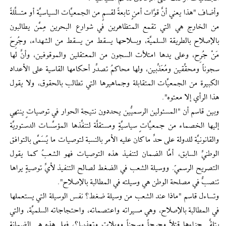
وأضاف "هذا يعني أنَّ قوَّات أمنٍ تابعةً لقسمٍ من الجمعيَّات السياسيَّة أو متسلِّلةً
من الخارج هي التي تقمع المتظاهرين في شوارع البحرين مِمَّن يطالبون
بالإصلاح بالطريقة السلميَّة، وبسلاحها يسقط من يسقط من الشهداء، وجُرِحَ
مَنْ جُرِح، وعلى يدها امتلأت السجون من المعتقلين والموقوفين، وأنَّ لها
سجوناً ومحقِّقين ومُعَذِّبين، ولها محاكمُ تصدِّر أحكامها القاسية على الأعداد
الكبيرة من الجمعيَّات المتقابلة وجماهيرها التي تطالب بالحقوق، ولا يقول
هذا الرأي إلا معتوه".
وبين قاسم أن "المسئولين الرسميُّين يحددون نتيجة الحوار في توصياتٍ ينتهي
إليها الخصماء من جمعيَّاتٍ سياسيَّةٍ ومستقلَّة لتنفِّذها المؤسَّسات الدستوريَّة
والقانونيَّة للدولة على حدِّ ما كان عليه الأمر بالنسبة لتوصيات ما يُسَمَّى بالتوافق
الوطنيِّ السابق، أمَّا الضمان لتنفيذ هذه التوصيات فهو الشعبُ كما يقول
التصريح الرسميّ. ووسيلة الشعب في الضغط لصالح التنفيذ لأيِّ توصيةٍ يراها
تنصبُّ في مصلحة الوطن هي وسيلته في المطالبة بالإصلاح".
وتساءل قاسم "ماذا عند الشعب من وسيلة ضغط؟ نفس الوسيلة التي يستعملها
في المطالبة بالإصلاح، وهي مسيراته واعتصماته، واحتجاجاته السلميَّة، والتي
يتلقَّى جزاءها قتلاً وجرحاً وسجناً وويلاتٍ وتعذيبا؟، فهل هذه هي الضمانة