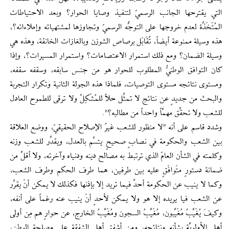
التي يقترحها الجانب الرسميّ لتنفيذ وصايا الحوار؟ وبعد الاحتياطات
المُتَخَذَّة لعدم خروجها على التوجُّه الرسميّ وتجاوزها لمشتهياته وإملاءاته؟،
هذه وسيلة ممنوعة أيضاً، تُقَابَل برصاص الشوزن وبالغازات الخانقة، وهذه هي
وسيلة الضمان؟ ومع ذلك استمرار الاعتصامات؟ واستمرار المسيرات؟، وإذا
كان التوافق الوطنيُّ المطلوب للحوار هو من جنس سابقه، وسقفه سقفه،
ومستوى نتائجه مستوى التوصيات، فلماذا هذه الجولة الثانية وتكرار التجربة
والبحث من جديدٍ عن نتائج لا تمثِّل حلاً للمُشْكِلْ ولا ترقى للطموح العادل
للشعب ولا تحقِّق مهمَّاً واحداً من مطالبه؟".
وشدد قاسم على أنه "لا منظور للشعب غيرُ الإصلاح الحقيقيّ، ووضع العلاقة
بين الشعب والحكومة في نصابٍ صحيحٍ يتسِّم بالعدل، ويقدِّر للشعب وزنه
وكلمته في الشأن العامّ الذي ترتبط به مصالح دينه ودنياه وآخرته، ولا أقلَّ من
ضمانة دستورٍ متَوافَقٍ عليه بين طرفين، هما طرف الحكم وطرف الشعب،
وكما لا ينيب عن الحكومة أحدٌ فيما تريد إلا بإذنها فكذلك لا يمكن أنْ يقرِّر
عن الشعب فيا يريده إلا هو ولا يمكن لأحدٍ أنْ ينيب عنه رغماً على أنفه،
وكيفَ يُغَيَّبُ مُغَيَّبون، مُغَيَّبُ السجون ومُغَيَّبُ الخارج، عن حوارٍ هم مِن أولى
أهل الأولويَّة بشأنه ونتائجه، ومن أشفق أهل الشفقة على مصلحة الوطن،