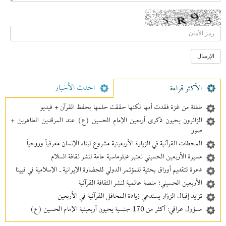
احدث الأخبار
الأکثر قراءة
طفلة من غزة فقدت أمها لكنها حققت حلمها بحفظ القرآن + فيديو
الزائرون يحيون ذكرى أربعين الإمام الحسين (ع) عند المرقدين الطاهرين +
صور
المحطات القرآنية في الزيارة الأربعينية مشروع لبناء الإنسان معرفیاً وروحياً
مسيرة الأربعين الحسيني تعتبر دبلوماسية عامة لنشر ثقافة السلام
دعوة لتقديم أوراق بحثية للمؤتمر الدولي للحضارة الإيرانية ـ الإسلامية في فيينا
الأربعين الحسيني؛ منصة عالمية لنشر الثقافة القرآنية
تزايد إقبال الزوّار يستدعي زيادة المحافل القرآنية في الأربعين
مسؤول عراقي: أكثر من 170 جنسية يحيون أربعينية الإمام الحسين (ع)