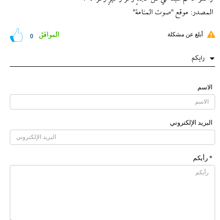
المصدر: موقع "صوت المنامة"
الموافق
أبلغ عن مشكلة
0
رایکم
الاسم
البرید الإلکتروني
* رأیکم