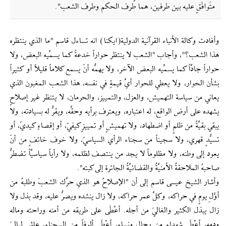
متَوافَقٍ عليه بين طرفين، هما طرف الحكم وطرف الشعب".
وأفادت وكالة الأنباء القرآنية الدولية(ايكنا) انه تساءل قاسم "ما الذي ينتظره
هذا الشعب؟"، وأجاب "الشعب لا ينتظر حواراً خدعةً كما يسمِّيه البعض، ولا
حواراً جادَّاً كما يسمِّيه البعض الآخر، ولا يهمُّه أنْ يسمع كلاماً قليلاً أو كثيراً
بشأن الحوار، ولا يعطي للحوار أيَّ قيمةٍ في نفسه، هذا الشعب المغبون الذي
يعاني من سياسة التهميش، والعزل، والتمييز، والحرمان، لا يتنظر غير إصلاحٍ
يشهده على أرض الواقع، له اعتباره، ويعترف برأيه وحقِّه، ويقرُّ له بسيادته، ولا
يبقي بقيَّةً من ظلمٍ أو اضطهاد، ولا تهميشٍ أو تمييزٍ كيفيّ، أو إقصاءٍ كيديّ، أو
تسيُّدٍ قهري، ولا سجيناً من سجناء الرأي السياسيّ، ولا خوف خائفٍ من أنْ
يعود إلى وطنه، ولا مظلوماً لا يجد من ينتصف لظلمه، ولا رأياً سياسيَّاً تضطرُّ
صاحبهُ الملاحقةُ الأمنيَّةُ والقضائيَّةُ الجائرة إلى كبته".
وأشار الشيخ عيسى قاسم إلى أن "الإصلاحُ هو الذي حرَّك الشعبَ وطلبهُ من
أوَّلِ يومٍ في حراكه، وكلَّ عمر حراكه، ولا زال ينشده ويصرُّ عليه، وقد بذل ولا
زال يبذل الكثير والغاليَ من أجله. أعْطَى على طريقه من أمنه وراحته وماله
ودمه، أعْطَى شهداء من رجالٍ ونساء، أعْطَى ألوفاً من السجناء، عاش لياليَ