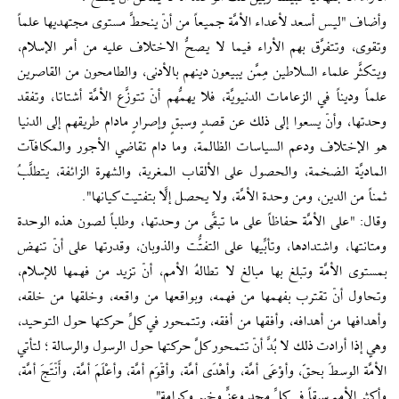
وأضاف "ليس أسعد لأعداء الأمَّة جميعاً من أنْ ينحطَّ مستوى مجتهديها علماً
وتقوى، وتتفرَّق بهم الأراء فيما لا يصحُّ الاختلاف عليه من أمر الإسلام،
ويتكثَّر علماء السلاطين مِمَّن يبيعون دينهم بالأدنى، والطامحون من القاصرين
علماً وديناً في الزعامات الدنيويَّة، فلا يهمُّهم أنْ تتوزَّع الأمَّة أشتاتا، وتفقد
وحدتها، وأنْ يسعوا إلى ذلك عن قصدٍ وسبقٍ وإصرارٍ مادام طريقهم إلى الدنيا
هو الإختلاف ودعم السياسات الظالمة، وما دام تقاضي الأجور والمكافآت
الماديَّة الضخمة، والحصول على الألقاب المغرية، والشهرة الزائفة، يتطلَّبُ
ثمناً من الدين، ومن وحدة الأمَّة، ولا يحصل إلَّا بتفتيت كيانها".
وقال: "على الأمَّة حفاظاً على ما تبقَّى من وحدتها، وطلباً لصون هذه الوحدة
ومتانتها، واشتدادها، وتأبِّيها على التفتُّت والذوبان، وقدرتها على أنْ تنهض
بمستوى الأمَّة وتبلغ بها مبالغ لا تطالهُ الأمم، أنْ تزيد من فهمها للإسلام،
وتحاول أنْ تقترب بفهمها من فهمه، وبواقعها من واقعه، وخلقها من خلقه،
وأهدافها من أهدافه، وأفقها من أفقه، وتتمحور في كلِّ حركتها حول التوحيد،
وهي إذا أرادت ذلك لا بُدَّ أنْ تتمحور كلَّ حركتها حول الرسول والرسالة ؛ لتأتي
الأمَّة الوسطَ بحقّ، وأوْعَى أمَّة، وأهْدَى أمَّة، وأقْوَم أمَّة، وأعْلَمَ أمَّة، وأَنْتَجَ أمَّة،
وأكثر الأمم سبقاً في كلِّ مجدٍ وعزٍّ وخيرٍ وكرامة".