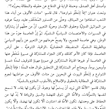
وأصدق أهل الصدق، وحملة الراية في الدفاع عن حقوقه والمطالة بحريَّته؟".
وتحت عنوان "إذاً لِتَخْلُو شوارعنا"، قال قاسم: "مئات الألوف من أبناء هذا
الشعب استفادوا من الميثاق، وحتَّى من الدستور المُخْتَلَفِ عليه، ومِمَّا عرفوه
من المواثيق الدوليَّة وحقوق الإنسان وحريَّة التعبير، أنَّ من حقِّهم أنْ يشاركوا
في المسيرات والاعتصمات السياسيَّة السلميَّة، ثمَّ إنَّ العاصمة جزءٌ من هذا
الوطن، وهي عاصمة الجميع، ولا يصحُّ حرمانهم من التعبير عن رأيهم السياسيّ
وبالطريقة السلميَّة، المنضبطة، الحضاريَّة ،الراقية، الشرعيَّة ، على أرض
العاصمة، فإذا كان الأمر كذلك وكان الجزاء للمشاركة في مسيرةٍ مُخْطَرٍ عنها
في العاصمة أو غيرها اقتيادُ المشاركين في صورةٍ مهينةٍ للتوقيف لمدَّة خمسةٍ
وأربعين يوماً، ويحتاج أمر المشاركة إلى التحقيق طوال هذه المدَّة ؛ فإذاً لِتَخْلُو
الشوارع و لِتَخْلُو البيوت في البحرين من مئات الألوف من مواطنيها لجرم
المشاركة في المطالبة بالحقوق والإصلاح بالأسلوب الملتزم بالسلميَّة".
وقال قاسم: "الأمَّة التي تريد أنْ يستمرَّ لها وجودٌ، أنْ يكون لها بقاء، لا تسمح
لنفسها بالتمزُّقات، والأمَّة التي تتوق للنهضة والسبق والريادة لا بُدَّ لها من
الحفاظ على وحدتها، تكون الأمَّة قد اختارت ألَّا تكون لها نهضة، وألَّا يكون
تقدُّمٌ ولا سبق، بل ولا بقاء، إذا اختارت طريق الانشطار والتمزُّق والتشظُّيات".