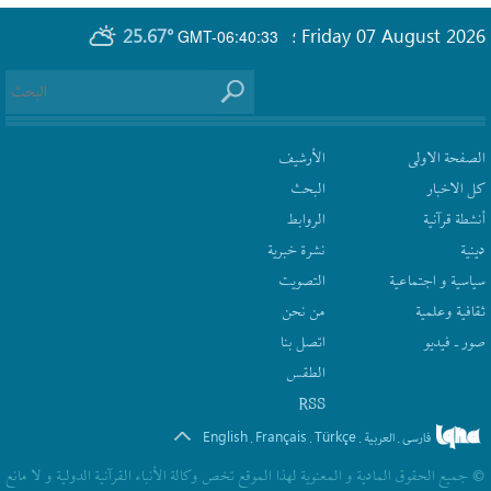
25.67°
Friday 07 August 2026
GMT-06:40:33
؛
الصفحة الاولى
الأرشیف
كل الاخبار
البحث
أنشطة قرآنیة
الروابط
دينية
نشرة‌ خبریة
سیاسیة و اجتماعیة
التصويت
ثقافیة وعلمیة
من نحن
صور ـ فيديو
اتصل بنا
الطقس
RSS
English
Français
Türkçe
فارسی
العربیة
.
.
.
.
© جمیع الحقوق المادیة و المعنویة لهذا الموقع تخص وکالة الأنباء القرآنیة الدولیة و لا مانع