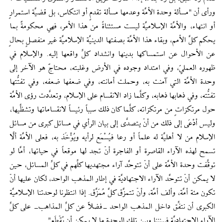
ورأى أن "مسألة وحدة الأمَّة وعدمها مسألة تقدمٍ أو انتكاس، بل قضيَّة استمرارٍ
أو انتهاء، والأمَّة الإسلاميَّة ليست مستثناةً من هذا الأمر، فهي محكومةٌ بما
يحكم كلَّ الأمم، وبقاء هذا الأمَّة بصفتها الدينيَّة الإسلاميَّة غير منفصلٍ بحالٍ
عن الأحوال عن استمساكها بدينها وانشداد كلِّ واقعها إليه. والإسلام في
ظهوره العمليّ، وفي امتداد وجوده في الأرض وغلبته، محتاجٌ هو الآخر إلى
وحدة الأمَّة التي آمنت به، وحملت أمانته، وفي ضعفها ضعفه، وفي تفتُّتها
تفتُّته، وفي ذهابها ذهابه، وكلَّما زاد الانقسام على الإسلام، وتعدَّدت رؤى الأمَّة
حول مرتكزاتٍ من مرتكزاته، كلَّما كان ذلك سبباً رئيساً لانقساماتها وتشظِّيها،
وليس أدْعَى إلى ذلك من أنْ يتصدَّى إلى بيان الرأي في مسائل كبرى من مسائل
الإسلام من لا أهليَّة له علماً أو رعا فيُسْمَع لرأيه ويُؤْخَذ به، فعلى الأمَّة ألَّا
تسمح لهذه الآراء القاصرة أو الفاجرة أنْ تجد لها موقعاً في حياتها، أمَّا لو
توقَّفت وحدة الأمَّة على أنْ تتوحَّد آراء مجتهديها كلِّهم في كلِّ المسائل، حين
لا يمكن أنْ تتوحَّد الآراء الاجتهاديَّة في إطار المذهب الواحد، لكان عليها أنْ
تكون مئة أمَّة، وألف أمَّة، وأنْ تتمزَّق كلَّ مُمَزَّق. إذا انتظرنا لوحدتنا الإسلاميَّة
الكبرى أن نتفِّق داخل المذهب الواحد -فضلاً عن كلِّ المذاهب- على كلِّ
الآراء الاجتهاديَّة فبينننا وبين تلك الوحدة ما لا يمكن أن يُقْطَع".