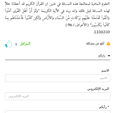
العلوم المادية لمعالجة هذه المسئلة في حين ان القرآن الكريم قد أعطانا حلاً
لهذه المسئلة قبل ذلك وانه بينه في الآية الكريمة "وَلَوْ أَنَّ أَهْلَ الْقُرَى آمَنُواْ
وَاتَّقَواْ لَفَتَحْنَا عَلَيْهِم بَرَكَاتٍ مِّنَ السَّمَاءِ وَالأَرْضِ وَلَكِن كَذَّبُواْ فَأَخَذْنَاهُم بِمَا
كَانُواْ يَكْسِبُونَ" (الأعراف / 96).
1180350
الموافق
أبلغ عن مشكلة
0
رایکم
الاسم
البرید الإلکتروني
* رأیکم