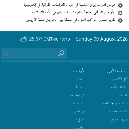
عرض قدرات إيران العلمية في مجال الدراسات القرآنية في إندونيسيا
الأربعين القرآني؛ حاجزٌ أمام مشروع النفاق في الأمة الإسلامية
تقرير مصور | مواكب العزاء في منطقة بين‌ الحرمین عشية الأربعين
25.67°
Sunday 09 August 2026
GMT-08:49:43
؛
الصفحة الاولى
الأرشیف
كل الاخبار
البحث
أنشطة قرآنیة
الروابط
دينية
نشرة‌ خبریة
سیاسیة و اجتماعیة
التصويت
ثقافیة وعلمیة
من نحن
صور ـ فيديو
اتصل بنا
الطقس