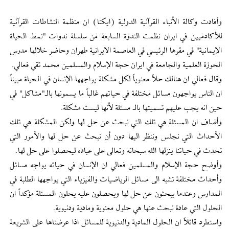
وأفادت وكالة الأنباء القرآنية الدولية (ايكنا) ان منظمة النشاطات القرآنية
للأكادميين في ايران نظمت الندوة السابعة من سلسلة ندوات "نمط الحياة
الإيمانية" في مقرها الرئيسي في العاصمة الايرانية طهران وحاضر خلالها مدرس
الحوزة العلمية والجامعة في ايران حجة الإسلام والمسلمين محمد تقي فعالي.
وقال فعالي ان هنالك حلاً معنوياً لكل مشكلة يواجهها الإنسان في الحياة مبيناً
ان الناس يواجهون مسائل مختلفة في حياتهم غالباً ما يسمونها بالـ"مشاكل" في
حين انه يجب عليهم تسميتها بالـ مسئلة لأنها ليست مشكلة.
وأضاف ان المسئلة هي تلك التي نبحث عن حل لها ولكن المشكلة هي تلك
الأحداث التي نجلس وننظر اليها دون أن نبحث عن حل لها والأمور التي
تحدث في حياتنا ينزلها الله سبحانه وتعالى على عباده ليحصلوا على حل لها.
وأوضح حجة الإسلام والمسلمين فعالي ان الإنسان في حياته يواجه مسائل
وأحداث مختلفة تشبه الى مسائل الرياضيات والفيزياء التي يواجهها الطلبة في
المدارس وعندما يبحثون عن حل لها ويحصلون عليه يحلون المسئلة مؤكداً ان
الحلول التي عادة نبحث عنها هي حلول معنوية ومادية ودنيوية.
واستطرد قائلاً ان الحلول المادية والدنيوية للمسائل اذا عرضناها على الشريعة