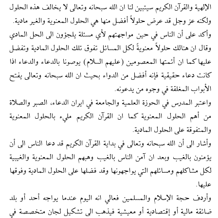
الإلهية والقرآن الكريم سيتبين لنا ان الله سبحانه وتعالى لا يخالف هذه الحلول
ولكنه عز وجل قد عرض حلولاً أفضل منها هي الحلول المعنوية والغير مادية.
وأكد على أن الناس في حين مواجهتهم لأي مسئلة يلجؤون الى الحل المادي
وقال ان هنالك حلولاً معنويةً لكل المسائل تفوق تلك الحلول المادية وتفضل
عليها كما ان أئمتها المعصومين (عليهم السلام) يوصونا بالدعاء والدعاء اذا
كانت دعاء حقيقية فإنه أفضل من الدواء بحيث ان الله سبحانه وتعالى يفتح
الأبواب المغلقة في وجوه من يدعونه.
واعتبر المدرس في الحوزة العلمية والجامعة في ايران الدعاء، الصبر والصلاة
من أهم الحلول المعنوية كما ان القرآن الكريم مليء بالحلول المعنوية
والمتفوقة على الحلول المادية.
وأشار الى أن الله سبحانه وتعالى في بداية القرآن الكريم قد دعا الناس الى أن
يؤمنون بالغيب وبعد ان آمن الناس بالغيب وهبهم الحلول المعنوية والغيبية
لكل مشاكلهم ومسائلهم التي يواجهونها وقد فضلها على الحلول المادية وفوقها
عليها.
وأردف حجة الإسلام والمسلمين فعالي انه اليوم عندما يواجه أحد أو بلد
ضائقة مالية أو إقتصادية أو معيشية فيذهب الى تشكيل لجان متخصصة في