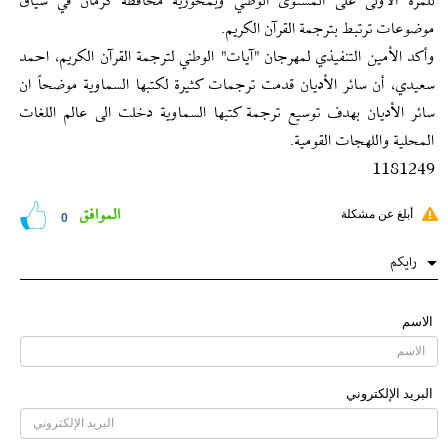
للمرة الأولى على المستوى الوطني وبمحورية محافظة كرمان في سياق
موضوعات ترتبط بترجمة القرآن الكريم.
وأكد الأمين التنفيذي لمهرجان "آيات" الوطني لترجمة القرآن الكريم، احمد
سعيدي، أن سائر الأديان قدمت ترجمات كثيرة لكتبها السماوية موضحاً ان
سائر الأديان بهدف توسيع ترجمة كتبها السماوية دخلت الى عالم اللغات
المحلية واللهجات القومية.
1181249
الموافق
أبلغ عن مشكلة
0
رایکم
الاسم
البرید الإلکتروني