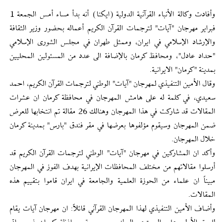
وأفادت وكالة الأنباء القرآنية الدولية (ايكنا) أنه بدأ مساء أمس الجمعة 1
فبراير مهرجان "آيات" لترجمات القرآن الكريم أعماله بحضور وزير الثقافة
والإرشاد الإسلامي في ايران، وممثل طهران في مجلس الشورى الإسلامي
"حداد عادل"، ومحافظ كرمان بالإضافة الى عدد من المسئولين المحليين
بمدينة "كرمان" الايرانية.
وقال الأمين التنفيذي لمهرجان "آيات" الوطني لترجمات القرآن الكريم، احمد
سعيدي، في كلمة له على هامش المهرجان في محافظة كرمان ان عشرات
المقالات قد شاركت في هذا المهرجان وهنالك 26 مقالة تم انتخابها للعرض
ضمن المهرجان وسيقوم مؤلفوها بعرضها في مقر فندق "بارس" بمدينة كرمان
خلال المهرجان.
وأكد ان المشاركين في مهرجان "آيات" الوطني لترجمات القرآن الكريم قد
أرسلوا مقالاتهم من مختلف المحافظات الإيرانية بهدف الفوز في المهرجان
مبيناً ان علماء من الحوزة العلمية والجامعة في ايران قاموا بتقييم هذه
المقالات.
وأضاف الأمين التنفيذي لهذا المهرجان القرآني قائلاً: ان مهرجان آيات يقام