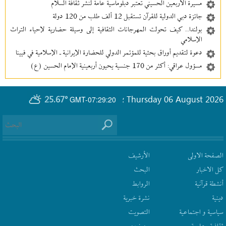
مسيرة الأربعين الحسيني تعتبر دبلوماسية عامة لنشر ثقافة السلام
جائزة دبي الدولية للقرآن تستقبل 12 ألف طلب من 120 دولة
بولندا.. كيف تحولت المهرجانات الثقافية إلى وسيلة حضارية لإحياء التراث
الإسلامي
دعوة لتقديم أوراق بحثية للمؤتمر الدولي للحضارة الإيرانية ـ الإسلامية في فيينا
مسؤول عراقي: أكثر من 170 جنسية يحيون أربعينية الإمام الحسين (ع)
25.67°
Thursday 06 August 2026
GMT-07:29:20
؛
الصفحة الاولى
الأرشیف
كل الاخبار
البحث
أنشطة قرآنیة
الروابط
دينية
نشرة‌ خبریة
سیاسیة و اجتماعیة
التصويت