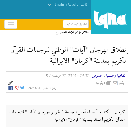
English
.
فارسی
العربیة
تطبيق ديسك توب
باز
و
إنطلاق مؤتمر الإمام الحسين(ع) الدولي الخامس في
بسته
العراق + صور
کردن
إنطلاق مهرجان "آيات" الوطني لترجمات القرآن
منو
الكريم بمدينة "كرمان" الايرانية
ثقافیة وعلمیة
عمومی
14:01 - February 02, 2013
»
رمز الخبر:
2489631
كرمان ـ ايكنا: بدأ مساء أمس الجمعة 1 فبراير مهرجان "آيات" لترجمات
القرآن الكريم أعماله بمدينة "كرمان" الايرانية.