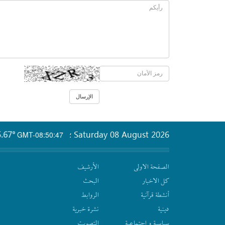
.67°
Saturday 08 August 2026
GMT-08:50:47
؛
الصفحة الاولى
الأرشیف
كل الاخبار
البحث
أنشطة قرآنیة
الروابط
دينية
نشرة‌ خبریة
سیاسیة و اجتماعیة
التصويت