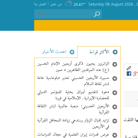
|
, Saturday 08 August 2026
٬
من نحن
اتصل بنا
25.67°
احدث الأخبار
الأکثر قراءة
الزائرون يحيون ذكرى أربعين الإمام الحسين
(ع) عند المرقدين الطاهرين + صور
مسيرة الأربعين الحسيني تعتبر دبلوماسية عامة
لنشر ثقافة السلام
دعوة لتقديم أوراق بحثية للمؤتمر الدولي
للحضارة الإيرانية ـ الإسلامية في فيينا
الأربعين الحسيني؛ منصة عالمية لنشر الثقافة
القرآنية
ها التقت
تزايد إقبال الزوّار يستدعي زيادة المحافل القرآنية
في الأربعين
عرض قدرات إيران العلمية في مجال الدراسات
رفان سبل