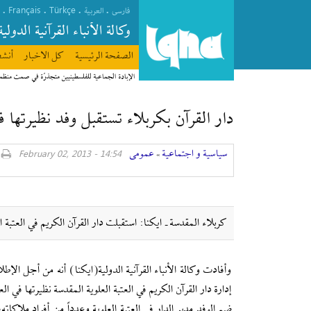
Français
Türkçe
.
.
.
.
فارسی
العربیة
وکالة الأنباء القرآنیة الدولیة
الصفحة الرئیسیة
كل الاخبار
أنشط
الإبادة الجماعية للفلسطينيين متجذرّة في صمت منظ
دار القرآن بكربلاء تستقبل وفد نظيرتها ف
سیاسیة و اجتماعیة
عمومی
14:54 - February 02, 2013
»
كربلاء المقدسة ـ ايكنا: استقبلت دار القرآن الكريم في العتبة
وأفادت وكالة الأنباء القرآنية الدولية(ايكنا) أنه من أجل الإط
إدارة دار القرآن الكريم في العتبة العلوية المقدسة نظيرتها في ال
ضم الوفد مدير الدار في العتبة العلوية وعدداً من أفراد ملاكات